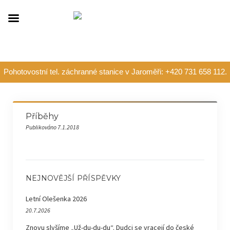
Pohotovostní tel. záchranné stanice v Jaroměři: +420 731 658 112.
Příběhy
Publikováno 7.1.2018
NEJNOVĚJŠÍ PŘÍSPĚVKY
Letní Olešenka 2026
20.7.2026
Znovu slyšíme „Už-du-du-du“. Dudci se vracejí do české