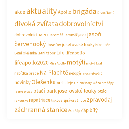
aktuality
brigáda
akce
Apollo
Divocí koně
divoká zvířata
dobrovolnictví
jasoň
dobrovolníci
JARO Jaroměř
Jaroměř
jasoň
červenooký
josefovské louky
Josefov
Krkonoše
Life
lifeapollo
letní tábor
Letní Olešenka
motýli
lifeapollo2020
Mise Apollo
motýlí král
Na Plachtě
nabídka práce
netopýři
noc netopýrů
Olešenka
novinky
orchideje
Orlické hory
Oáza pro čápy
ptačí park josefovské louky
ptáci
práce
Pastva
zpravodaj
repatriace
tisková zpráva
rakousko
vánoce
záchranná stanice
čáp bílý
čso
čáp