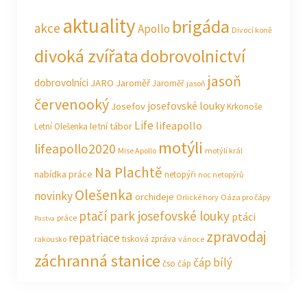
aktuality
brigáda
akce
Apollo
Divocí koně
divoká zvířata
dobrovolnictví
jasoň
dobrovolníci
JARO Jaroměř
Jaroměř
jasoň
červenooký
josefovské louky
Josefov
Krkonoše
Life
lifeapollo
letní tábor
Letní Olešenka
motýli
lifeapollo2020
Mise Apollo
motýlí král
Na Plachtě
nabídka práce
netopýři
noc netopýrů
Olešenka
novinky
orchideje
Orlické hory
Oáza pro čápy
ptačí park josefovské louky
ptáci
práce
Pastva
zpravodaj
repatriace
tisková zpráva
rakousko
vánoce
záchranná stanice
čáp bílý
čso
čáp