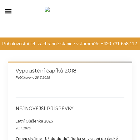
Pohotovostní tel. záchranné stanice v Jaroměři: +420 731 658 112.
Vypouštění čapíků 2018
Publikováno 26.7.2018
NEJNOVĚJŠÍ PŘÍSPĚVKY
Letní Olešenka 2026
20.7.2026
Znovu slyšíme „Už-du-du-du“. Dudci se vracejí do české