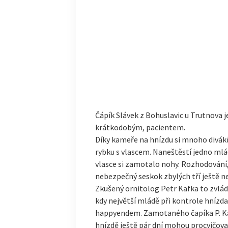
Čápík Slávek z Bohuslavic u Trutnova j
krátkodobým, pacientem.
Díky kameře na hnízdu si mnoho divák
rybku s vlascem. Naneštěstí jedno mlá
vlasce si zamotalo nohy. Rozhodování
nebezpečný seskok zbylých tří ještě 
Zkušený ornitolog Petr Kafka to zvládl
kdy největší mládě při kontrole hnízda
happyendem. Zamotaného čapíka P. Kafk
hnízdě ještě pár dní mohou procvičovat