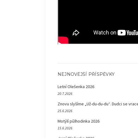
NEJNOVĚJŠÍ PŘÍSPĚVKY
Letní Olešenka 2026
20.7.2026
Znovu slyšíme „Už-du-du-du“. Dudci se vrace
25.6.2026
Motýlí půlhodinka 2026
15.6.2026