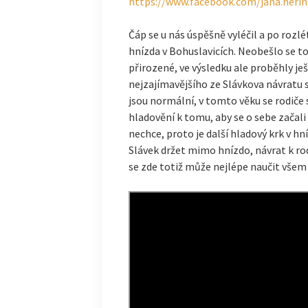
https://www.facebook.com/jana.herin
Čáp se u nás úspěšně vyléčil a po rozlé
hnízda v Bohuslavicích. Neobešlo se to
přirozené, ve výsledku ale proběhly ješ
nejzajímavějšího ze Slávkova návratu 
jsou normální, v tomto věku se rodič
hladovění k tomu, aby se o sebe začali
nechce, proto je další hladový krk v hn
Slávek držet mimo hnízdo, návrat k rod
se zde totiž může nejlépe naučit všem