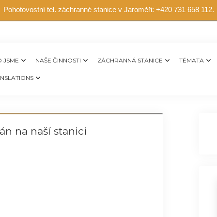
Pohotovostní tel. záchranné stanice v Jaroměři: +420 731 658 112.
 JSME
NAŠE ČINNOSTI
ZÁCHRANNÁ STANICE
TÉMATA
NSLATIONS
án na naší stanici