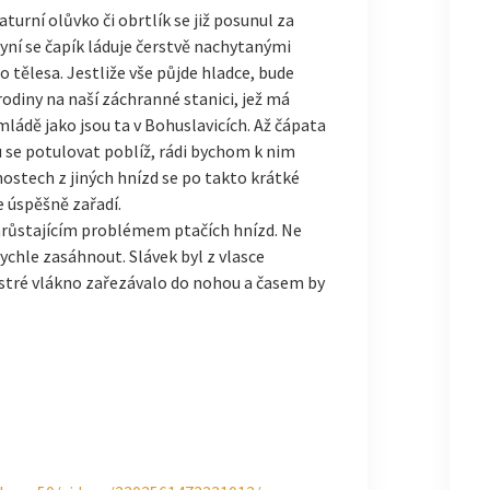
turní olůvko či obrtlík se již posunul za
Nyní se čapík láduje čerstvě nachytanými
o tělesa. Jestliže vše půjde hladce, bude
rodiny na naší záchranné stanici, jež má
ládě jako jsou ta v Bohuslavicích. Až čápata
 se potulovat poblíž, rádi bychom k nim
nostech z jiných hnízd se po takto krátké
e úspěšně zařadí.
narůstajícím problémem ptačích hnízd. Ne
ychle zasáhnout. Slávek byl z vlasce
 ostré vlákno zařezávalo do nohou a časem by