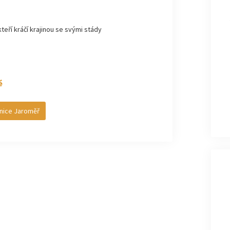
kteří kráčí krajinou se svými stády
é
nice Jaroměř