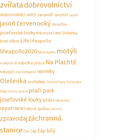
zvířata
dobrovolnictví
dobrovolníci
JARO Jaroměř
Jaroměř
jasoň
jasoň červenooký
Josefov
josefovské louky
Krkonoše
Letní Olešenka
Life
lifeapollo
letní tábor
motýli
lifeapollo2020
Mise Apollo
Na Plachtě
nabídka práce
motýlí král
novinky
netopýři
noc netopýrů
Olešenka
orchideje
Orlické hory
Oáza pro
ptačí park
čápy
práce
Pastva
josefovské louky
ptáci
rakousko
repatriace
tisková zpráva
vánoce
záchranná
zpravodaj
stanice
čáp bílý
čso
čáp