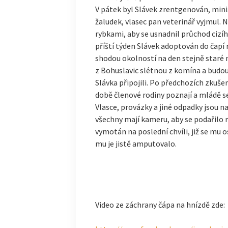
V pátek byl Slávek zrentgenován, minia
žaludek, vlasec pan veterinář vyjmul. 
rybkami, aby se usnadnil průchod cizíh
příští týden Slávek adoptován do čapí 
shodou okolností na den stejně staré m
z Bohuslavic slétnou z komína a budou
Slávka připojili. Po předchozích zkuše
době členové rodiny poznají a mládě s
Vlasce, provázky a jiné odpadky jsou 
všechny mají kameru, aby se podařilo r
vymotán na poslední chvíli, již se mu
mu je jistě amputovalo.
Video ze záchrany čápa na hnízdě zde: