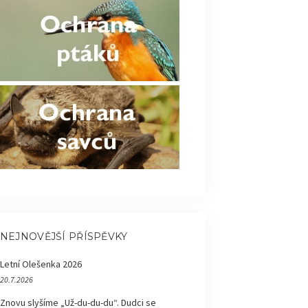
NEJNOVĚJŠÍ PŘÍSPĚVKY
Letní Olešenka 2026
20.7.2026
Znovu slyšíme „Už-du-du-du“. Dudci se