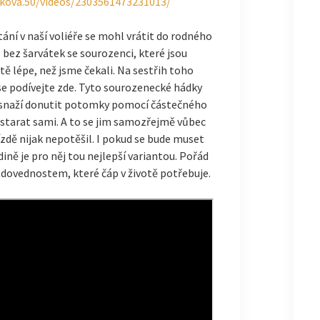
kova.50/videos/2303561473231013/
tání v naší voliéře se mohl vrátit do rodného
 bez šarvátek se sourozenci, které jsou
tě lépe, než jsme čekali. Na sestřih toho
se podívejte zde. Tyto sourozenecké hádky
e snaží donutit potomky pomocí částečného
 starat sami. A to se jim samozřejmě vůbec
ízdě nijak nepotěšil. I pokud se bude muset
ině je pro něj tou nejlepší variantou. Pořád
 dovednostem, které čáp v životě potřebuje.