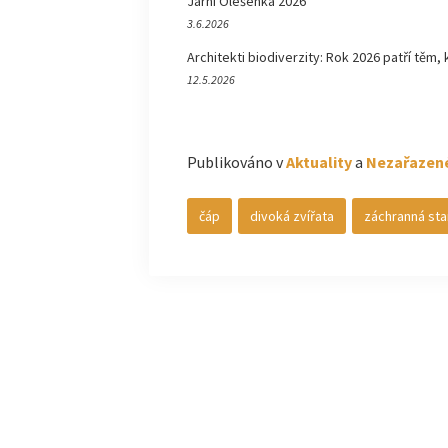
Jarní Olešenka 2026
3.6.2026
Architekti biodiverzity: Rok 2026 patří těm, 
12.5.2026
Publikováno v
Aktuality
a
Nezařazen
čáp
divoká zvířata
záchranná sta