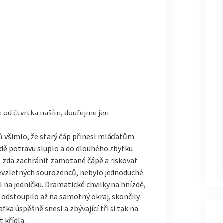
e od čtvrtka naším, doufejme jen
ů všimlo, že starý čáp přinesl mláďatům
dě potravu sluplo a do dlouhého zbytku
, zda zachránit zamotané čápě a riskovat
nevzletných sourozenců, nebylo jednoduché.
 na jedničku. Dramatické chvilky na hní
zdě,
 odstoupilo až na samotný okraj, skončily
a úspěšně snesl a zbývající tři si tak na
 křídla.