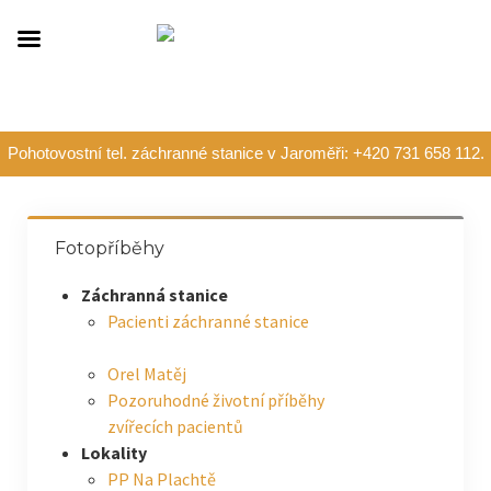
Pohotovostní tel. záchranné stanice v Jaroměři: +420 731 658 112.
Fotopříběhy
Záchranná stanice
Pacienti záchranné stanice
Orel Matěj
Pozoruhodné životní příběhy
zvířecích pacientů
Lokality
PP Na Plachtě