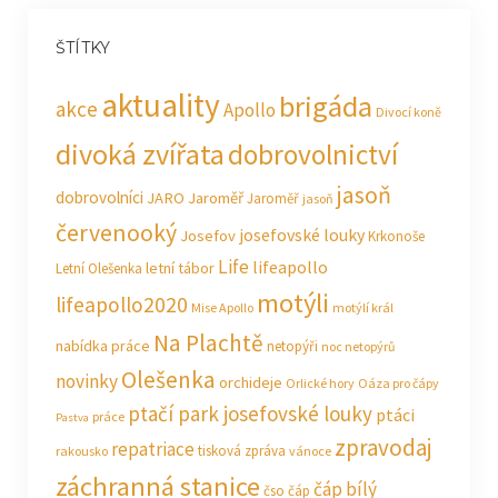
ŠTÍTKY
aktuality
brigáda
akce
Apollo
Divocí koně
divoká zvířata
dobrovolnictví
jasoň
dobrovolníci
JARO Jaroměř
Jaroměř
jasoň
červenooký
josefovské louky
Josefov
Krkonoše
Life
lifeapollo
letní tábor
Letní Olešenka
motýli
lifeapollo2020
Mise Apollo
motýlí král
Na Plachtě
nabídka práce
netopýři
noc netopýrů
Olešenka
novinky
orchideje
Orlické hory
Oáza pro čápy
ptačí park josefovské louky
ptáci
práce
Pastva
zpravodaj
repatriace
tisková zpráva
rakousko
vánoce
záchranná stanice
čáp bílý
čso
čáp