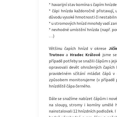
* havarijní stav komína s čapím hnízd
* čápi hnízda každoročně přistavují, u
důvodu vysoké hmotnosti či nestabiln
* u stromových hnízd mnohdy vadí zar
* nevhodné umístění hnízda (např. po
…)
Většinu čapích hnízd v okrese
Jičí
Trutnov
a
Hradec Králové
jsme se 
případě potřeby se snažili čápům s je
opravovali devět ohrožených čapích 
pravidelném sčítání mláďat čápů v 
způsobem monitorujeme (v případě p
hnízdiště čápa černého.
Dále se snažíme nabízet čápům i nové 
na sloupy, stromy i komíny umělé hn
nainstalovali 12 hnízdních podložek. 