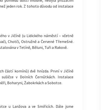
o pohledu dosti vhodné, nebyla prozatím
než jeden rok. Z tohoto důvodu od instalace
ého v Jičíně (u Lidického náměstí – včetně
vači, Chotči, Ostružně a Červené Třemešné.
alována v Tetíně, Běluni, Tuři a Rakově.
h částí komínů) dvě hnízda. První v Jičíně
sušičce v Dolních Černůtkách. Instalace
ěři, Boharyni, Žabokrkách a Sobotce.
otce u Lanžova a ve Smiřicích. Dále jsme