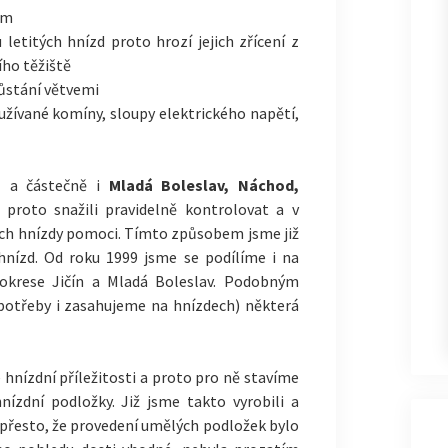
em
 letitých hnízd proto hrozí jejich zřícení z
ího těžiště
ůstání větvemi
užívané komíny, sloupy elektrického napětí,
n
a částečně i
Mladá Boleslav, Náchod,
proto snažili pravidelně kontrolovat a v
jich hnízdy pomoci. Tímto způsobem jsme již
hnízd. Od roku 1999 jsme se podílíme i na
okrese Jičín a Mladá Boleslav. Podobným
otřeby i zasahujeme na hnízdech) některá
hnízdní příležitosti a proto pro ně stavíme
ízdní podložky. Již jsme takto vyrobili a
I přesto, že provedení umělých podložek bylo