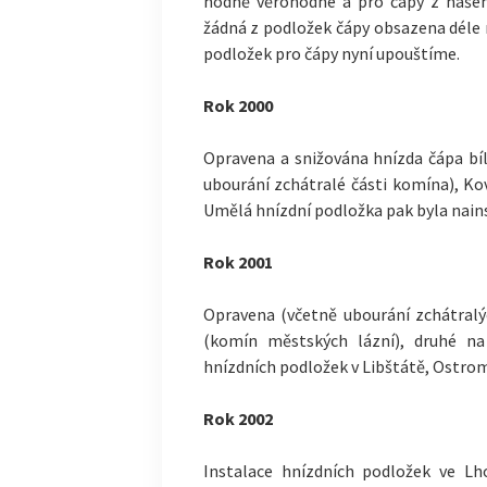
hodně věrohodné a pro čápy z našeh
žádná z podložek čápy obsazena déle 
podložek pro čápy nyní upouštíme.
Rok 2000
Opravena a snižována hnízda čápa bíl
ubourání zchátralé části komína), Ko
Umělá hnízdní podložka pak byla nainst
Rok 2001
Opravena (včetně ubourání zchátralýc
(komín městských lázní), druhé na 
hnízdních podložek v Libštátě, Ostrom
Rok 2002
Instalace hnízdních podložek ve Lh