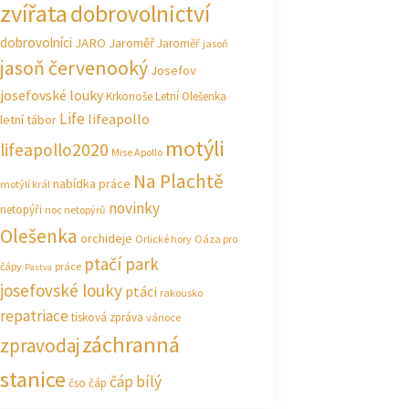
zvířata
dobrovolnictví
dobrovolníci
JARO Jaroměř
Jaroměř
jasoň
jasoň červenooký
Josefov
josefovské louky
Krkonoše
Letní Olešenka
Life
lifeapollo
letní tábor
motýli
lifeapollo2020
Mise Apollo
Na Plachtě
nabídka práce
motýlí král
novinky
netopýři
noc netopýrů
Olešenka
orchideje
Orlické hory
Oáza pro
ptačí park
čápy
práce
Pastva
josefovské louky
ptáci
rakousko
repatriace
tisková zpráva
vánoce
záchranná
zpravodaj
stanice
čáp bílý
čso
čáp