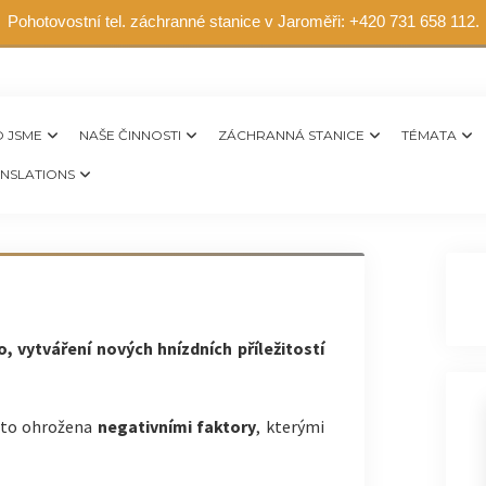
Pohotovostní tel. záchranné stanice v Jaroměři: +420 731 658 112.
 JSME
NAŠE ČINNOSTI
ZÁCHRANNÁ STANICE
TÉMATA
NSLATIONS
, vytváření nových hnízdních příležitostí
asto ohrožena
negativními faktory
, kterými