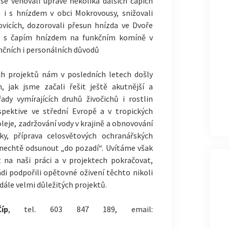
se věnovali úpravě několika dalších čapích
 i s hnízdem v obci Mokrovousy, snižovali
vicích, dozorovali přesun hnízda ve Dvoře
ikt s čapím hnízdem na funkčním komíně v
ančních i personálních důvodů
ch projektů nám v posledních letech došly
m, jak jsme začali řešit ještě akutnější a
řady vymírajících druhů živočichů i rostlin
spektive ve střední Evropě a v tropických
eje, zadržování vody v krajině a obnovování
y, příprava celosvětových ochranářských
 nechtě odsunout „do pozadí“. Uvítáme však
t na naši práci a v projektech pokračovat,
ádi podpořili opětovné oživení těchto nikoli
adále velmi důležitých projektů.
íp
, tel. 603 847 189, email: