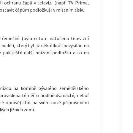
i ochranu čápů v televizi (např. TV Prima,
ostavit čápům podložku) i v místním tisku.
Třemešné (byla o tom natočena televizní
eděli, který byl již několikrát odvysílán na
me pak ještě další hnízdní podložku a to na
e hnízdo na komíně bývalého zemědělského
 provedena téměř o hodině dvanácté, neboť
né opravě) stál na svém nově připraveném
kých jižních zemí.