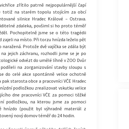
chřice zřítilo patrně nejpopulárnější čapí
e totiž na starém topolu stojícím za obcí
entované silnice Hradec Králové – Ostrava.
viditelné zdaleka, povšiml si ho proto téměř
žděl. Pochopitelně jsme se o této tragédii
 zajeli na místo. Při torzu hnízda leželo pět
bo naražená. Protože dvě vajíčka se zdála být
na jejich záchranu, rozhodli jsme se je po
itologické odvézt do umělé líhně v ZOO Dvůr
odíleli na zorganizování stavby sloupu s
se do celé akce spontánně velice ochotně
na pak starosta obce a pracovníci VČE Hradec
hnízdní podložkou zrealizovat vskutku velice
jícího dne pracovníci VČE za pomoci těžké
zdní podložkou, na kterou jsme za pomoci
vé hnízdo (použit byl výhradně materiál z
otovený nový domov téměř do 24 hodin.