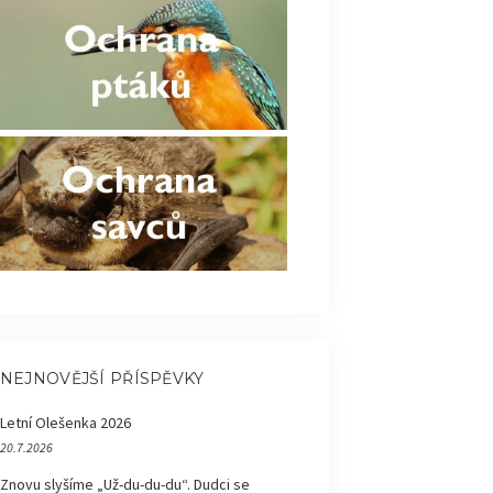
NEJNOVĚJŠÍ PŘÍSPĚVKY
Letní Olešenka 2026
20.7.2026
Znovu slyšíme „Už-du-du-du“. Dudci se