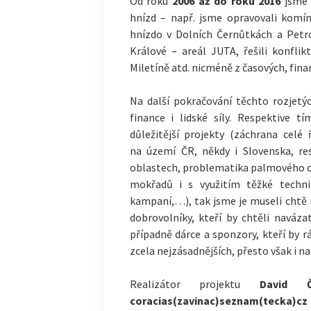
Od roku
2006 až do roku 2016
jsme 
hnízd – např. jsme opravovali komín
hnízdo v Dolních Černůtkách a Petro
Králové – areál JUTA, řešili konfl
Miletíně atd. nicméně z časových, fin
Na další pokračování těchto rozjetý
finance i lidské síly. Respektive tí
důležitější projekty (záchrana celé 
na území ČR, někdy i Slovenska, re
oblastech, problematika palmového ol
mokřadů i s využitím těžké technik
kampaní,…), tak jsme je museli chtě
dobrovolníky, kteří by chtěli naváza
případně dárce a sponzory, kteří by r
zcela nejzásadnějších, přesto však i n
Realizátor projektu
David Č
coracias(zavinac)seznam(tecka)cz