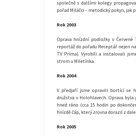
společně s dalšími kolegy propagoval
pořad Miláčci – metodický pokyn, jak p
Rok 2003
Oprava hnízdní podložky v Červené 
reportáž do pořadu Receptář nejen na n
TV Prima). Vyrobili a instalovali js
strom u Miletínka.
Rok 2004
V předjaří jsme opravili bortící s
družstva v Holohlavech. Oprava byla
hned ráno (cca 15 hodin po dokonče
hnízdě čáp, který zrovna dorazil z dale
Rok 2005