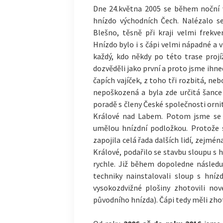
Dne 24.května 2005 se během noční vi
hnízdo východních Čech. Nalézalo s
Blešno, těsně při kraji velmi frekv
Hnízdo bylo i s čápi velmi nápadné a 
každý, kdo někdy po této trase projí
dozvěděli jako první a proto jsme ihned
čapích vajíček, z toho tři rozbitá, ne
nepoškozená a byla zde určitá šance 
poradě s členy České společnosti orn
Králové nad Labem. Potom jsme se p
umělou hnízdní podložkou. Protože 
zapojila celá řada dalších lidí, zejmé
Králové, podařilo se stavbu sloupu s 
rychle. Již během dopoledne následu
techniky nainstalovali sloup s hní
vysokozdvižné plošiny zhotovili no
původního hnízda). Čápi tedy měli zh