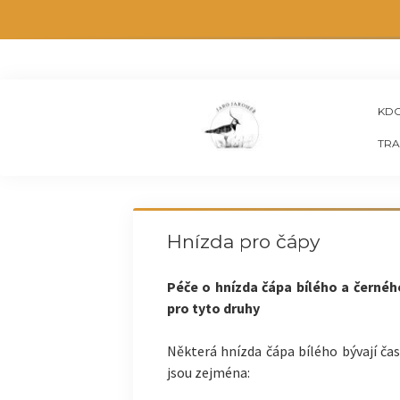
KDO
TRA
Hnízda pro čápy
Péče o hnízda čápa bílého a černého
pro tyto druhy
Některá hnízda čápa bílého bývají č
jsou zejména: