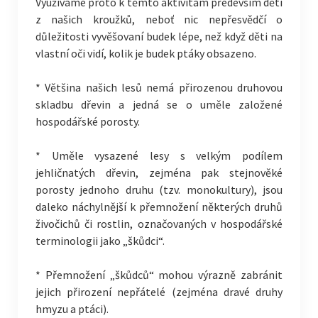
Využíváme proto k těmto aktivitám především dětí
z našich kroužků, neboť nic nepřesvědčí o
důležitosti vyvěšovaní budek lépe, než když děti na
vlastní oči vidí, kolik je budek ptáky obsazeno.
* Většina našich lesů nemá přirozenou druhovou
skladbu dřevin a jedná se o uměle založené
hospodářské porosty.
* Uměle vysazené lesy s velkým podílem
jehličnatých dřevin, zejména pak stejnověké
porosty jednoho druhu (tzv. monokultury), jsou
daleko náchylnější k přemnožení některých druhů
živočichů či rostlin, označovaných v hospodářské
terminologii jako „škůdci“.
* Přemnožení „škůdců“ mohou výrazně zabránit
jejich přirození nepřátelé (zejména dravé druhy
hmyzu a ptáci).