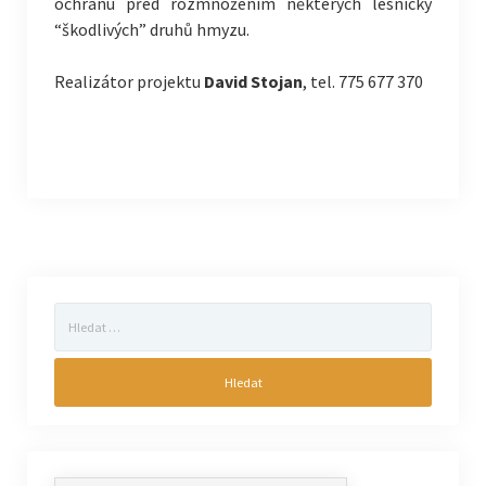
ochranu před rozmnožením některých lesnicky
“škodlivých” druhů hmyzu.
Realizátor projektu
David Stojan
, tel. 775 677 370
Vyhledávání