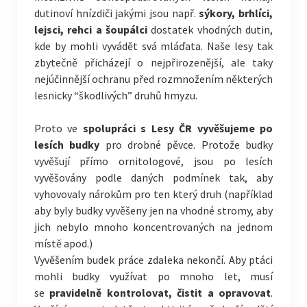
dutinoví hnízdiči jakými jsou např.
sýkory, brhlíci,
lejsci, rehci a šoupálci
dostatek vhodných dutin,
kde by mohli vyvádět svá mláďata. Naše lesy tak
zbytečně přicházejí o nejpřirozenější, ale taky
nejúčinnější ochranu před rozmnožením některých
lesnicky “škodlivých” druhů hmyzu.
Proto ve
spolupráci s Lesy ČR vyvěšujeme po
lesích budky
pro drobné pěvce. Protože budky
vyvěšují přímo ornitologové, jsou po lesích
vyvěšovány podle daných podmínek tak, aby
vyhovovaly nárokům pro ten který druh (například
aby byly budky vyvěšeny jen na vhodné stromy, aby
jich nebylo mnoho koncentrovaných na jednom
místě apod.)
Vyvěšením budek práce zdaleka nekončí. Aby ptáci
mohli budky využívat po mnoho let, musí
se
pravidelně kontrolovat, čistit a opravovat
.