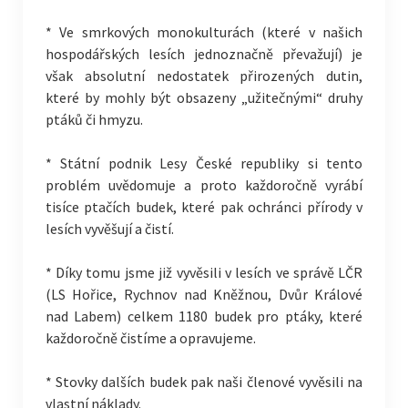
* Ve smrkových monokulturách (které v našich
hospodářských lesích jednoznačně převažují) je
však absolutní nedostatek přirozených dutin,
které by mohly být obsazeny „užitečnými“ druhy
ptáků či hmyzu.
* Státní podnik Lesy České republiky si tento
problém uvědomuje a proto každoročně vyrábí
tisíce ptačích budek, které pak ochránci přírody v
lesích vyvěšují a čistí.
* Díky tomu jsme již vyvěsili v lesích ve správě LČR
(LS Hořice, Rychnov nad Kněžnou, Dvůr Králové
nad Labem) celkem 1180 budek pro ptáky, které
každoročně čistíme a opravujeme.
* Stovky dalších budek pak naši členové vyvěsili na
vlastní náklady.