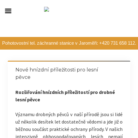
Pohotovostní tel. záchranné stanice v Jaroměři: +420 731 658 112.
Nové hnízdní příležitosti pro lesní
pěvce
Rozšiřování hnízdních příležitostí pro drobné
lesní pěvce
Významu drobných pěvců v naší přírodě jsou si lidé
už několik desítek let dostatečně vědomi a jde již o
běžnou součást praktické ochrany přírody. V našich
intenzivně obhospodařovaných lesích nemají