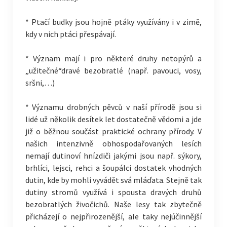
* Ptačí budky jsou hojně ptáky využívány i v zimě,
kdy v nich ptáci přespávají.
* Význam mají i pro některé druhy netopýrů a
„užitečné“dravé bezobratlé (např. pavouci, vosy,
sršni,…)
* Významu drobných pěvců v naší přírodě jsou si
lidé už několik desítek let dostatečně vědomi a jde
již o běžnou součást praktické ochrany přírody. V
našich intenzivně obhospodařovaných lesích
nemají dutinoví hnízdiči jakými jsou např. sýkory,
brhlíci, lejsci, rehci a šoupálci dostatek vhodných
dutin, kde by mohli vyvádět svá mláďata. Stejně tak
dutiny stromů využívá i spousta dravých druhů
bezobratlých živočichů. Naše lesy tak zbytečně
přicházejí o nejpřirozenější, ale taky nejúčinnější