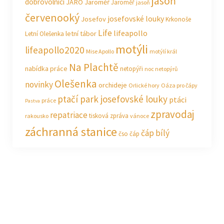
jasoň
dobrovolníci
JARO Jaroměř
Jaroměř
jasoň
červenooký
josefovské louky
Josefov
Krkonoše
Life
lifeapollo
letní tábor
Letní Olešenka
motýli
lifeapollo2020
Mise Apollo
motýlí král
Na Plachtě
nabídka práce
netopýři
noc netopýrů
Olešenka
novinky
orchideje
Orlické hory
Oáza pro čápy
ptačí park josefovské louky
ptáci
práce
Pastva
zpravodaj
repatriace
tisková zpráva
rakousko
vánoce
záchranná stanice
čáp bílý
čso
čáp