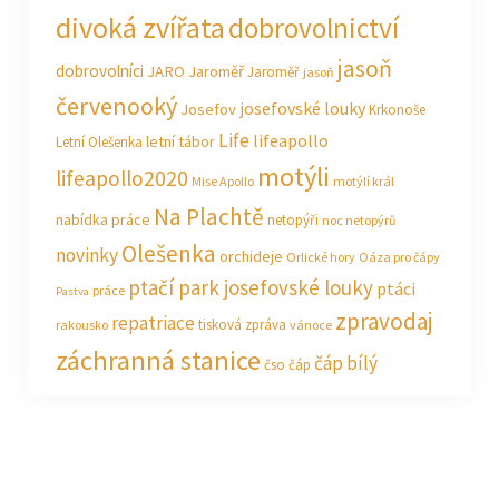
divoká zvířata
dobrovolnictví
jasoň
dobrovolníci
JARO Jaroměř
Jaroměř
jasoň
červenooký
josefovské louky
Josefov
Krkonoše
Life
lifeapollo
letní tábor
Letní Olešenka
motýli
lifeapollo2020
Mise Apollo
motýlí král
Na Plachtě
nabídka práce
netopýři
noc netopýrů
Olešenka
novinky
orchideje
Orlické hory
Oáza pro čápy
ptačí park josefovské louky
ptáci
práce
Pastva
zpravodaj
repatriace
tisková zpráva
rakousko
vánoce
záchranná stanice
čáp bílý
čso
čáp