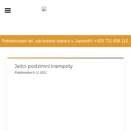
Pohotovostní tel. záchranné stanice v Jaroměři: +420 731 658 112.
Ježci: podzimní trampoty
Publikováno 9.11.2021