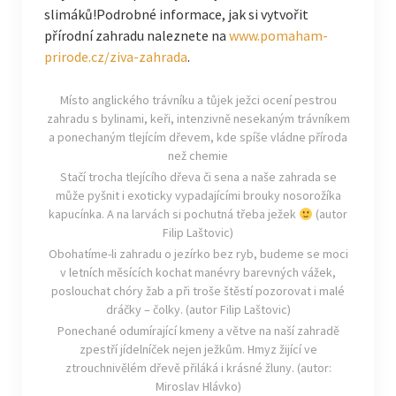
slimáků!Podrobné informace, jak si vytvořit
přírodní zahradu naleznete na
www.pomaham-
prirode.cz/ziva-zahrada
.
Místo anglického trávníku a tůjek ježci ocení pestrou
zahradu s bylinami, keři, intenzivně nesekaným trávníkem
a ponechaným tlejícím dřevem, kde spíše vládne příroda
než chemie
Stačí trocha tlejícího dřeva či sena a naše zahrada se
může pyšnit i exoticky vypadajícími brouky nosorožíka
kapucínka. A na larvách si pochutná třeba ježek
(autor
Filip Laštovic)
Obohatíme-li zahradu o jezírko bez ryb, budeme se moci
v letních měsících kochat manévry barevných vážek,
poslouchat chóry žab a při troše štěstí pozorovat i malé
dráčky – čolky. (autor Filip Laštovic)
Ponechané odumírající kmeny a větve na naší zahradě
zpestří jídelníček nejen ježkům. Hmyz žijící ve
ztrouchnivělém dřevě přiláká i krásné žluny. (autor:
Miroslav Hlávko)