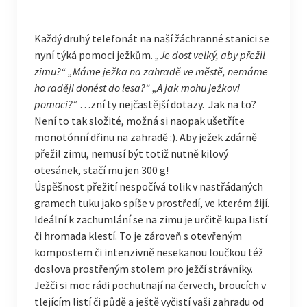
Každý druhý telefonát na naší žáchranné stanici se
nyní týká pomoci ježkům.
„Je dost velký, aby přežil
zimu?“ „Máme ježka na zahradě ve městě, nemáme
ho raději donést do lesa?“ „A jak mohu ježkovi
pomoci?“
…zní ty nejčastější dotazy. Jak na to?
Není to tak složité, možná si naopak ušetříte
monotónní dřinu na zahradě :). Aby ježek zdárně
přežil zimu, nemusí být totiž nutně kilový
otesánek, stačí mu jen 300 g!
Úspěšnost přežití nespočívá tolik v nastřádaných
gramech tuku jako spíše v prostředí, ve kterém žijí.
Ideální k zachumlání se na zimu je určitě kupa listí
či hromada klestí. To je zároveň s otevřeným
kompostem či intenzivně nesekanou loučkou též
doslova prostřeným stolem pro ježčí strávníky.
Ježči si moc rádi pochutnají na červech, broucích v
tlejícím listí či půdě a ještě vyčistí vaši zahradu od