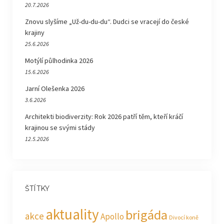
20.7.2026
Znovu slyšíme „Už-du-du-du“. Dudci se vracejí do české
krajiny
25.6.2026
Motýlí půlhodinka 2026
15.6.2026
Jarní Olešenka 2026
3.6.2026
Architekti biodiverzity: Rok 2026 patří těm, kteří kráčí
krajinou se svými stády
12.5.2026
ŠTÍTKY
aktuality
brigáda
akce
Apollo
Divocí koně