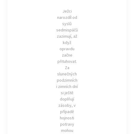
Ježci
narozdíl od
syslů
sedmispáčů
zazimují, až
když
opravdu
začne
přituhovat.
Za
slunečných
podzimních
i zimních dní
si ještě
doplňují
zásoby, v
případě
hojnosti
potravy
mohou