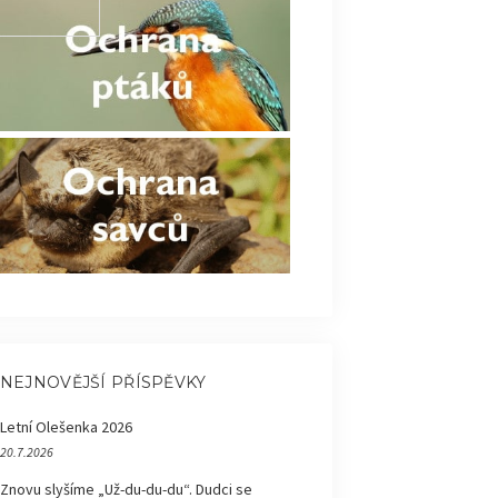
NEJNOVĚJŠÍ PŘÍSPĚVKY
Letní Olešenka 2026
20.7.2026
Znovu slyšíme „Už-du-du-du“. Dudci se