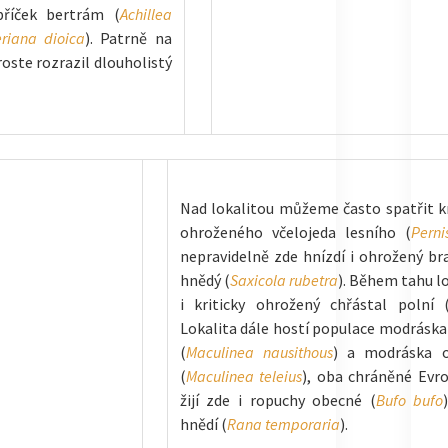
bříček bertrám (
Achillea
eriana dioica
). Patrně na
oste rozrazil dlouholistý
Nad lokalitou můžeme často spatřit kr
ohroženého včelojeda lesního (
Perni
nepravidelně zde hnízdí i ohrožený b
hnědý (
Saxicola rubetra
). Během tahu l
i kriticky ohrožený chřástal polní 
Lokalita dále hostí populace modrásk
(
Maculinea nausithous
) a modráska 
(
Maculinea teleius
), oba chráněné Evro
žijí zde i ropuchy obecné (
Bufo bufo
hnědí (
Rana temporaria
).