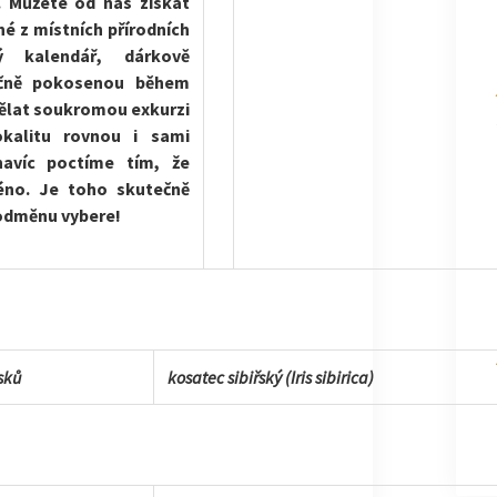
. Můžete od nás získat
né z místních přírodních
ný kalendář, dárkově
učně pokosenou během
ělat soukromou exkurzi
kalitu rovnou i sami
navíc poctíme tím, že
éno. Je toho skutečně
 odměnu vybere!
sků
kosatec sibiřský (Iris sibirica)