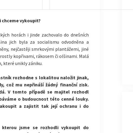
ji chceme vykoupit?
kých horách i jinde zachovalo do dnešních
ina jich byla za socialismu odvodněna a
něny, nejčastěji smrkovými plantážemi, jiné
rostly kopřivami, rákosem či olšinami. Malá
 které unikly zániku.
lastník rozhodne s lokalitou naložit jinak,
dy, což mu nepřináší žádný finanční zisk.
odá. V tomto případě se majitel rozhodl
obáváme o budoucnost této cenné louky.
koupit a zajistit tak její ochranu i do
, kterou jsme se rozhodli vykoupit do