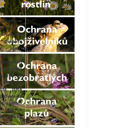
 přírody ve
jak 25 let a
jší přírodní
 Lokalitu
v rámci
nka, a to
 hospodáři
e provádět
y, tak na
á mozaika
litě jsme
ojživelníky
e zajištěn
ý způsob
ící velkou