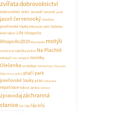
zvířata
dobrovolnictví
dobrovolníci
JARO Jaroměř
Jaroměř
jasoň
jasoň červenooký
Josefov
josefovské louky
Krkonoše
Letní Olešenka
Life
lifeapollo
letní tábor
motýli
lifeapollo2020
Mise Apollo
Na Plachtě
nabídka práce
motýlí král
novinky
netopýři
noc netopýrů
Olešenka
orchideje
Orlické hory
Oáza pro
ptačí park
čápy
práce
Pastva
josefovské louky
ptáci
rakousko
repatriace
tisková zpráva
vánoce
záchranná
zpravodaj
stanice
čáp bílý
čso
čáp