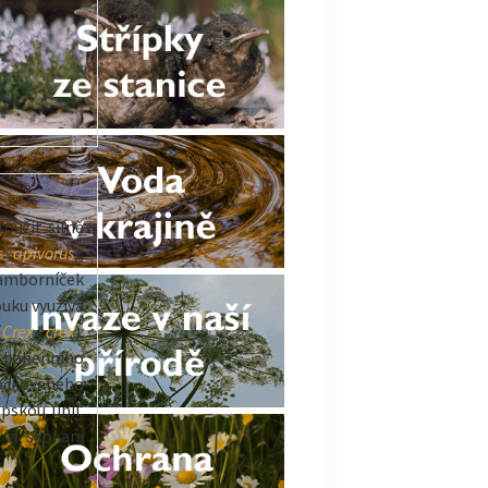
oužit silně
s apivorus
),
ramborníček
ouku využívá
(
Crex crex
).
a bahenního
očkovaného
pskou unií,
) a skokani