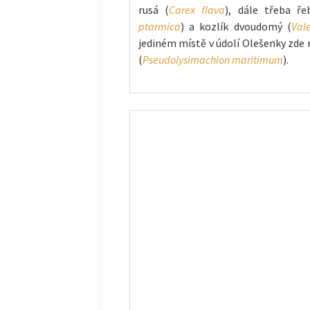
rusá (
Carex flava
), dále třeba ře
ptarmica
) a kozlík dvoudomý (
Val
jediném místě v údolí Olešenky zde r
(
Pseudolysimachion maritimum
).