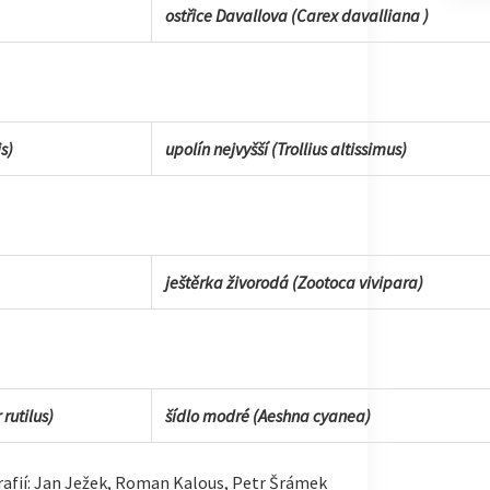
ostřice Davallova (Carex davalliana )
s)
upolín nejvyšší (Trollius altissimus)
ještěrka živorodá (Zootoca vivipara)
rutilus)
šídlo modré (Aeshna cyanea)
rafií: Jan Ježek, Roman Kalous, Petr Šrámek