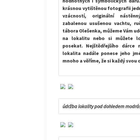
hodnotných i symbolických darů
krásnou vytištěnou fotografii jed
vzácností, originální nástěn
zabalenou usušenou vachtu, r
tábora Olešenka, můžeme Vám ud
na lokalitu nebo si můžete lo
posekat. Nejštědřejšího dárce 
lokalita nadále ponese jeho jm
mnoho a věříme, že si každý svou
údržba lokality pod dohledem modrá