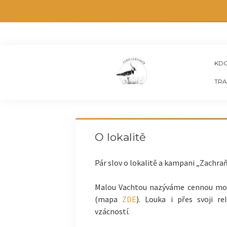
KDO
TRA
O lokalitě
Pár slov o lokalitě a kampani „Zachra
Malou Vachtou nazýváme cennou mokř
(mapa
ZDE
). Louka i přes svoji r
vzácností.