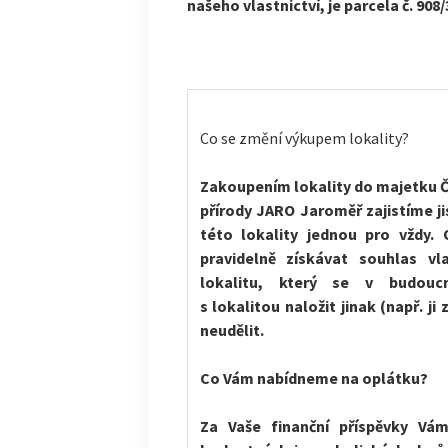
našeho vlastnictví, je parcela č. 908
Co se změní výkupem lokality?
Zakoupením lokality do majetku 
přírody JARO Jaroměř zajistíme j
této lokality jednou pro vždy.
pravidelně získávat souhlas vl
lokalitu, který se v budou
s lokalitou naložit jinak (např. j
neudělit.
Co Vám nabídneme na oplátku?
Za Vaše finanční příspěvky Vá