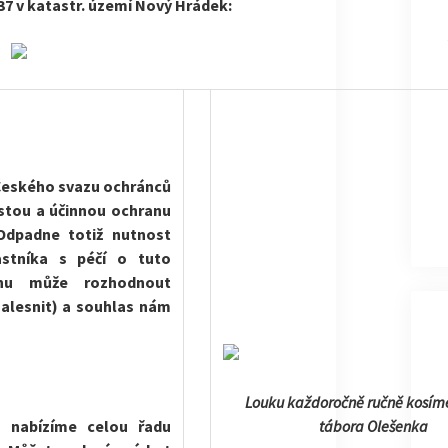
/37 v katastr. území Nový Hrádek:
Českého svazu ochránců
istou a účinnou ochranu
 Odpadne totiž nutnost
astníka s péčí o tuto
cnu může rozhodnout
i zalesnit) a souhlas nám
Louku každoročně ručně kosí
m nabízíme celou řadu
tábora Olešenka