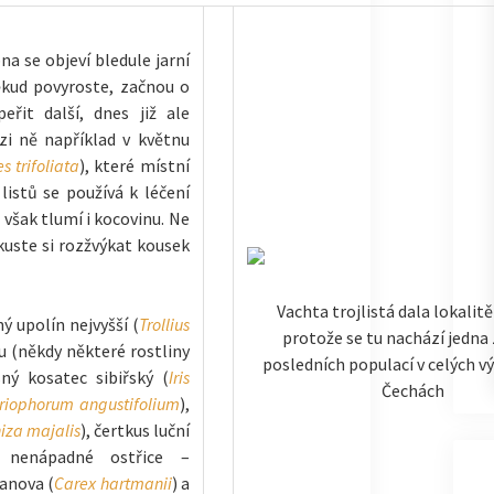
a se objeví bledule jarní
ěkud povyroste, začnou o
eřit další, dnes již ale
zi ně například v květnu
 trifoliata
), které místní
h listů se používá k léčení
 však tlumí i kocovinu. Ne
kuste si rozžvýkat kousek
Vachta trojlistá dala lokalit
ý upolín nejvyšší (
Trollius
protože se tu nachází jedna z
nu (někdy některé rostliny
posledních populací v celých v
ný kosatec sibiřský (
Iris
Čechách
riophorum angustifolium
),
iza majalis
), čertkus luční
č nenápadné ostřice –
anova (
Carex hartmanii
) a