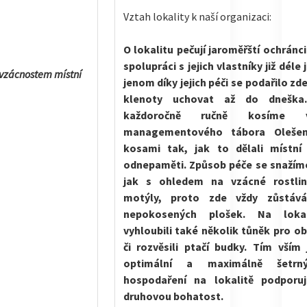
Vztah lokality k naší organizaci:
O lokalitu pečují jaroměřští ochránci
spolupráci s jejich vlastníky již déle 
 vzácnostem místní
jenom díky jejich péči se podařilo zde
klenoty uchovat až do dneška.
každoročně ručně kosíme
managementového tábora Oleše
kosami tak, jak to dělali místní
odnepaměti. Způsob péče se snažím
jak s ohledem na vzácné rostlin
motýly, proto zde vždy zůstáv
nepokosených plošek. Na loka
vyhloubili také několik tůněk pro ob
či rozvěsili ptačí budky.
Tím vším j
optimální a maximálně šetrn
hospodaření na lokalitě podporuj
druhovou bohatost.