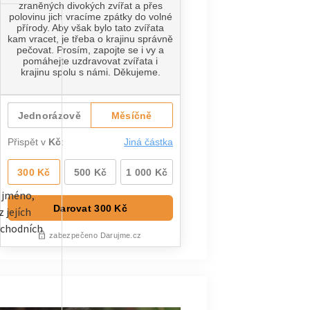
ě jméno,
 jejích
ýchodních