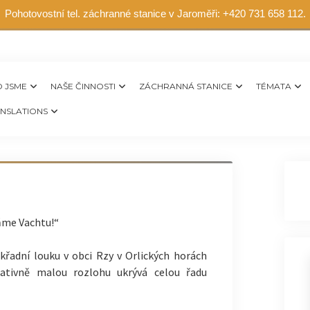
Pohotovostní tel. záchranné stanice v Jaroměři: +420 731 658 112.
 JSME
NAŠE ČINNOSTI
ZÁCHRANNÁ STANICE
TÉMATA
NSLATIONS
ňme Vachtu!“
adní louku v obci Rzy v Orlických horách
elativně malou rozlohu ukrývá celou řadu