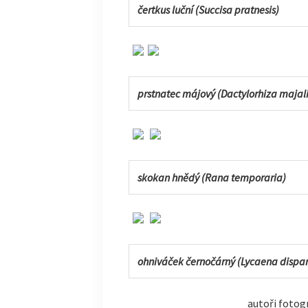
čertkus luční (Succisa pratnesis)
prstnatec májový (Dactylorhiza majali
skokan hnědý (
Rana temporaria
)
ohniváček černočárný (Lycaena dispar 
autoři fotog