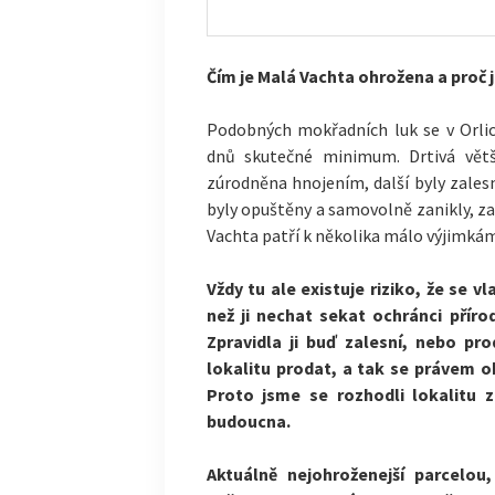
Čím je Malá Vachta ohrožena a proč 
Podobných mokřadních luk se v Orlic
dnů skutečné minimum. Drtivá větš
zúrodněna hnojením, další byly zales
byly opuštěny a samovolně zanikly, za
Vachta patří k několika málo výjimkám,
Vždy tu ale existuje riziko, že se v
než ji nechat sekat ochránci příro
Zpravidla ji buď zalesní, nebo pr
lokalitu prodat, a tak se právem 
Proto jsme se rozhodli lokalitu za
budoucna.
Aktuálně nejohroženejší parcelou