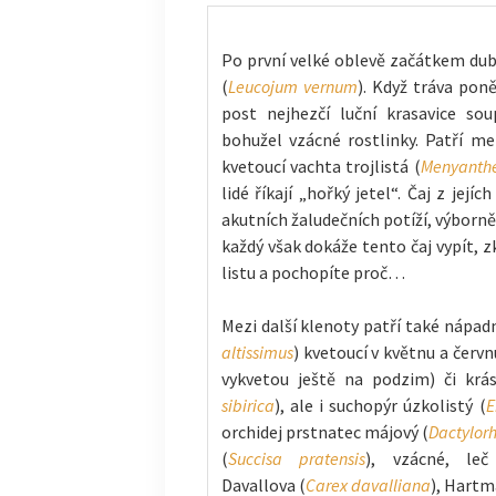
Po první velké oblevě začátkem dubn
(
Leucojum vernum
). Když tráva pon
post nejhezčí luční krasavice soup
bohužel vzácné rostlinky. Patří me
kvetoucí vachta trojlistá (
Menyanthes
lidé říkají „hořký jetel“. Čaj z jejíc
akutních žaludečních potíží, výborně
každý však dokáže tento čaj vypít, z
listu a pochopíte proč…
Mezi další klenoty patří také nápadn
altissimus
) kvetoucí v květnu a červ
vykvetou ještě na podzim) či krás
sibirica
), ale i suchopýr úzkolistý (
E
orchidej prstnatec májový (
Dactylorh
(
Succisa pratensis
), vzácné, le
Davallova (
Carex davalliana
), Hartm