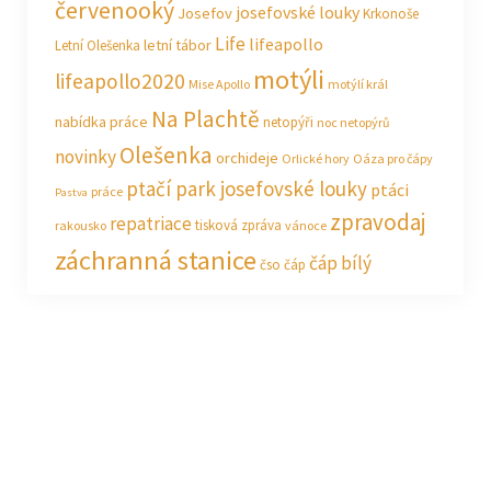
červenooký
josefovské louky
Josefov
Krkonoše
Life
lifeapollo
letní tábor
Letní Olešenka
motýli
lifeapollo2020
Mise Apollo
motýlí král
Na Plachtě
nabídka práce
netopýři
noc netopýrů
Olešenka
novinky
orchideje
Orlické hory
Oáza pro čápy
ptačí park josefovské louky
ptáci
práce
Pastva
zpravodaj
repatriace
tisková zpráva
rakousko
vánoce
záchranná stanice
čáp bílý
čso
čáp