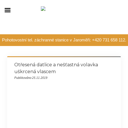
Pohotovostní tel. záchranné stanice v Jaroměři: +420 731 658 112.
Otřesená datlice a nešťastná volavka
uškrcená vlascem
Publikováno 25.11.2019