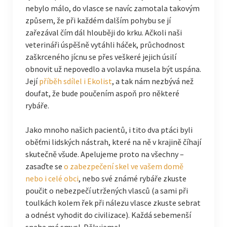
nebylo málo, do vlasce se navíc zamotala takovým
způsem, že při každém dalším pohybu se jí
zařezával čím dál hlouběji do krku. Ačkoli naši
veterináři úspěšně vytáhli háček, průchodnost
zaškrceného jícnu se přes veškeré jejich úsilí
obnovit už nepovedlo a volavka musela být uspána.
Její
příběh sdílel i Ekolist
, a tak nám nezbývá než
doufat, že bude poučením aspoň pro některé
rybáře.
Jako mnoho našich pacientů, i tito dva ptáci byli
oběťmi lidských nástrah, které na ně v krajině číhají
skutečně všude. Apelujeme proto na všechny –
zasaďte se
o zabezpečení skel ve vašem domě
nebo i celé obci
, nebo své známé rybáře zkuste
poučit o nebezpečí utržených vlasců (a sami při
toulkách kolem řek při nálezu vlasce zkuste sebrat
a odnést vyhodit do civilizace). Každá sebemenší