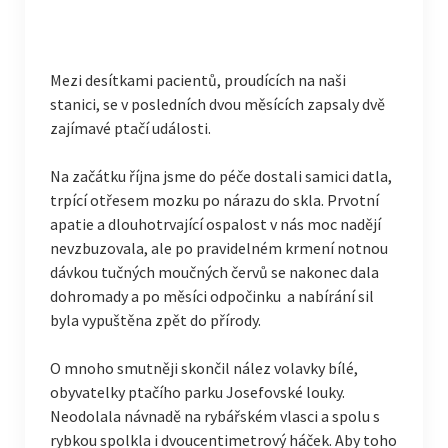
Mezi desítkami pacientů, proudících na naši
stanici, se v posledních dvou měsících zapsaly dvě
zajímavé ptačí události.
Na začátku října jsme do péče dostali samici datla,
trpící otřesem mozku po nárazu do skla. Prvotní
apatie a dlouhotrvající ospalost v nás moc nadějí
nevzbuzovala, ale po pravidelném krmení notnou
dávkou tučných moučných červů se nakonec dala
dohromady a po měsíci odpočinku a nabírání sil
byla vypuštěna zpět do přírody.
O mnoho smutněji skončil nález volavky bílé,
obyvatelky ptačího parku Josefovské louky.
Neodolala návnadě na rybářském vlasci a spolu s
rybkou spolkla i dvoucentimetrový háček. Aby toho