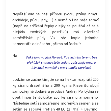
Největší vliv na naši přírodu (vodu, ptáky, hmyz,
orchideje, půdu, jedy,…) a nemálo i na naše zdraví
(např. na stříkání řepky olejky se používá až celá
plejáda toxických postřiků) má ošetření
zemědělské půdy. Viz zde kopie jednoho
komentáře od někoho „přímo od fochu“:
Na
Velké lány na jižní Moravě. Po svažitém terénu bez
překážek snadno steče voda a způsobuje erozi a
bleskové povodně. Foto: Ludmila Korešová
podzim se začne tím, že se na hektar rozpráší 200
kg síranu draselného a 200 kg/ha Kieseritu obojí
samozřejmě dodává a prodává Andrej. Po týdnu se
opět hnojí tentokráte 200 kg síranu amonného.
Následuje setí samozřejmě mořených semen a se
setím se zapraví Treflan 48 EC (2 l/ha) + Devrinol