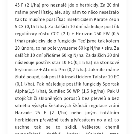
45 F (2 l/ha) pro neznalé jde o herbicidy. Za 20 dní
máme první lístky, ale, aby nám to něco nesežralo
tak to musíme postříkat insekticidem Karate Zeon
5 CS (0,15 l/ha). Za dalších 10 dní následuje postřik
regulátory růstu CCC (2 l) + Horizon 250 EW (0,5
l/ha) prakticky jde o fungicidy. Teď jsme tak kolem
20. února, to na pole vyvezeme 60 kg N/ha + síru. Za
dalších 10 dní přidáme 60 kg N/ha. Za dalších 30 dní
následuje postřik star 10 EC(0,1 l/ha) na stonkové
krytonosce + Atonik Pro (0,2 l/ha). Jakmile máme
žluté poupě, tak postřik insekticidem Talstar 10 EC
(0,1 l/ha). Pak následuje postřik fungicidy Sportak
Alpha(1,5 l/ha), Sumilex 50 WP (1,5 kg/ha). Pak U
stojících či skloněných porostů bez plevelů a bez
silného výskytu šešulových škůdců regulace zrání
Harvade 25 F (2 l/ha) nebo jiným totálním
herbicidem převážně tedy glyfosátem no a až to
uschne tak se to sklidí. Veškerou chemii