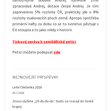
samozřejmě dodává Andrej. Výsledné zrno
zpracovává Andrej, dotace čerpá Andrej. Je tím
zapleveleno 5% rozlohy ČR, prakticky jde o 8%
rozlohy vsakovacích ploch země. Apropo spotřeba
primární nafty za dobu co se to svinstvo pěstuje v
EU stoupla a to jako nikdy v historii.
Tisková zpráva k zemědělské petici
Petici můžete podepsat
zde
NEJNOVĚJŠÍ PŘÍSPĚVKY
Letní Olešenka 2026
20.7.2026
Znovu slyšíme „Už-du-du-du“. Dudci se vracejí do české
krajiny