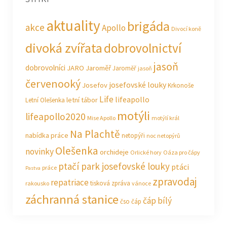
aktuality
brigáda
akce
Apollo
Divocí koně
divoká zvířata
dobrovolnictví
jasoň
dobrovolníci
JARO Jaroměř
Jaroměř
jasoň
červenooký
josefovské louky
Josefov
Krkonoše
Life
lifeapollo
letní tábor
Letní Olešenka
motýli
lifeapollo2020
Mise Apollo
motýlí král
Na Plachtě
nabídka práce
netopýři
noc netopýrů
Olešenka
novinky
orchideje
Orlické hory
Oáza pro čápy
ptačí park josefovské louky
ptáci
práce
Pastva
zpravodaj
repatriace
tisková zpráva
rakousko
vánoce
záchranná stanice
čáp bílý
čso
čáp