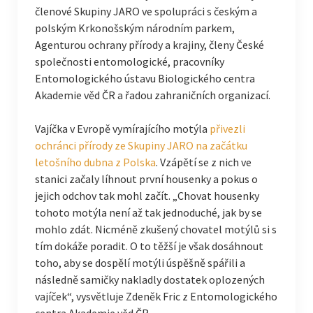
členové Skupiny JARO ve spolupráci s českým a
polským Krkonošským národním parkem,
Agenturou ochrany přírody a krajiny, členy České
společnosti entomologické, pracovníky
Entomologického ústavu Biologického centra
Akademie věd ČR a řadou zahraničních organizací.
Vajíčka v Evropě vymírajícího motýla
přivezli
ochránci přírody ze Skupiny JARO na začátku
letošního dubna z Polska
. Vzápětí se z nich ve
stanici začaly líhnout první housenky a pokus o
jejich odchov tak mohl začít. „Chovat housenky
tohoto motýla není až tak jednoduché, jak by se
mohlo zdát. Nicméně zkušený chovatel motýlů si s
tím dokáže poradit. O to těžší je však dosáhnout
toho, aby se dospělí motýli úspěšně spářili a
následně samičky nakladly dostatek oplozených
vajíček“, vysvětluje Zdeněk Fric z Entomologického