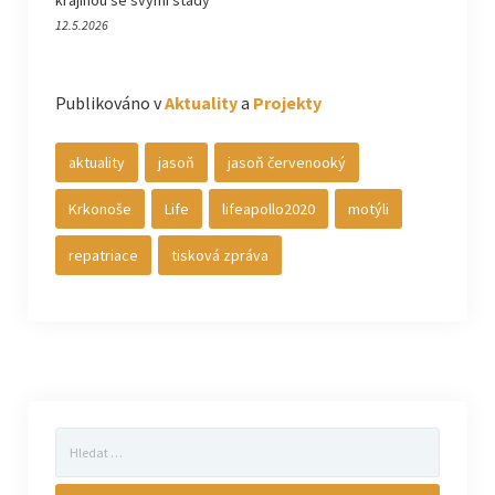
krajinou se svými stády
12.5.2026
Publikováno v
Aktuality
a
Projekty
aktuality
jasoň
jasoň červenooký
Krkonoše
Life
lifeapollo2020
motýli
repatriace
tisková zpráva
Vyhledávání