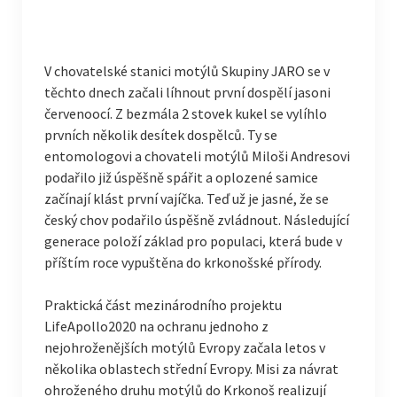
V chovatelské stanici motýlů Skupiny JARO se v
těchto dnech začali líhnout první dospělí jasoni
červenoocí. Z bezmála 2 stovek kukel se vylíhlo
prvních několik desítek dospělců. Ty se
entomologovi a chovateli motýlů Miloši Andresovi
podařilo již úspěšně spářit a oplozené samice
začínají klást první vajíčka. Teď už je jasné, že se
český chov podařilo úspěšně zvládnout. Následující
generace položí základ pro populaci, která bude v
příštím roce vypuštěna do krkonošské přírody.
Praktická část mezinárodního projektu
LifeApollo2020 na ochranu jednoho z
nejohroženějších motýlů Evropy začala letos v
několika oblastech střední Evropy. Misi za návrat
ohroženého druhu motýlů do Krkonoš realizují