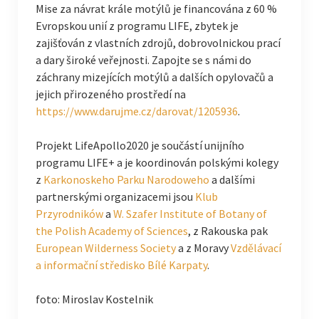
Mise za návrat krále motýlů je financována z 60 %
Evropskou unií z programu LIFE, zbytek je
zajišťován z vlastních zdrojů, dobrovolnickou prací
a dary široké veřejnosti. Zapojte se s námi do
záchrany mizejících motýlů a dalších opylovačů a
jejich přirozeného prostředí na
https://www.darujme.cz/darovat/1205936
.
Projekt LifeApollo2020 je součástí unijního
programu LIFE+ a je koordinován polskými kolegy
z
Karkonoskeho Parku Narodoweho
a dalšími
partnerskými organizacemi jsou
Klub
Przyrodników
a
W. Szafer Institute of Botany of
the Polish Academy of Sciences
, z Rakouska pak
European Wilderness Society
a z Moravy
Vzdělávací
a informační středisko Bílé Karpaty
.
foto: Miroslav Kostelnik