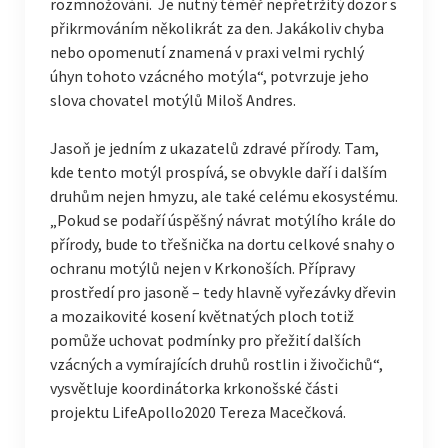
rozmnožování. Je nutný téměř nepřetržitý dozor s
přikrmováním několikrát za den. Jakákoliv chyba
nebo opomenutí znamená v praxi velmi rychlý
úhyn tohoto vzácného motýla“, potvrzuje jeho
slova chovatel motýlů Miloš Andres.
Jasoň je jedním z ukazatelů zdravé přírody. Tam,
kde tento motýl prospívá, se obvykle daří i dalším
druhům nejen hmyzu, ale také celému ekosystému.
„Pokud se podaří úspěšný návrat motýlího krále do
přírody, bude to třešnička na dortu celkové snahy o
ochranu motýlů nejen v Krkonoších. Přípravy
prostředí pro jasoně – tedy hlavně vyřezávky dřevin
a mozaikovité kosení květnatých ploch totiž
pomůže uchovat podmínky pro přežití dalších
vzácných a vymírajících druhů rostlin i živočichů“,
vysvětluje koordinátorka krkonošské části
projektu LifeApollo2020 Tereza Macečková.