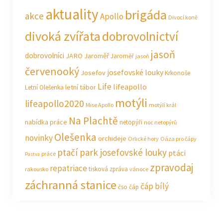
aktuality
brigáda
akce
Apollo
Divocí koně
divoká zvířata
dobrovolnictví
jasoň
dobrovolníci
JARO Jaroměř
Jaroměř
jasoň
červenooký
josefovské louky
Josefov
Krkonoše
Life
lifeapollo
letní tábor
Letní Olešenka
motýli
lifeapollo2020
Mise Apollo
motýlí král
Na Plachtě
nabídka práce
netopýři
noc netopýrů
Olešenka
novinky
orchideje
Orlické hory
Oáza pro čápy
ptačí park josefovské louky
ptáci
práce
Pastva
zpravodaj
repatriace
tisková zpráva
rakousko
vánoce
záchranná stanice
čáp bílý
čso
čáp