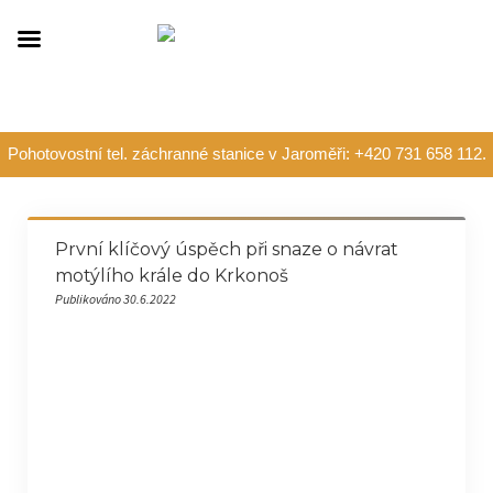
Pohotovostní tel. záchranné stanice v Jaroměři: +420 731 658 112.
První klíčový úspěch při snaze o návrat
motýlího krále do Krkonoš
Publikováno 30.6.2022