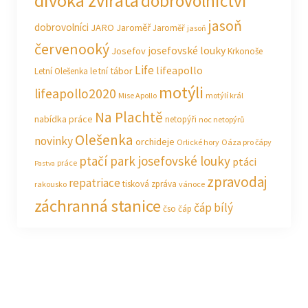
divoká zvířata
dobrovolnictví
jasoň
dobrovolníci
JARO Jaroměř
Jaroměř
jasoň
červenooký
josefovské louky
Josefov
Krkonoše
Life
lifeapollo
letní tábor
Letní Olešenka
motýli
lifeapollo2020
Mise Apollo
motýlí král
Na Plachtě
nabídka práce
netopýři
noc netopýrů
Olešenka
novinky
orchideje
Orlické hory
Oáza pro čápy
ptačí park josefovské louky
ptáci
práce
Pastva
zpravodaj
repatriace
tisková zpráva
rakousko
vánoce
záchranná stanice
čáp bílý
čso
čáp