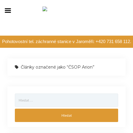
Pohotovostní tel. záchranné stanice v Jaroměři: +420 731 658 112.
Články označené jako “ČSOP Arion”
Vyhledávání