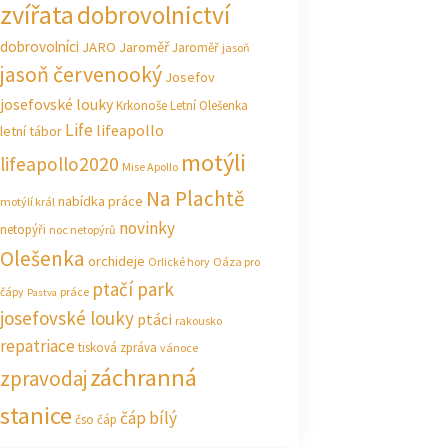
zvířata
dobrovolnictví
dobrovolníci
JARO Jaroměř
Jaroměř
jasoň
jasoň červenooký
Josefov
josefovské louky
Krkonoše
Letní Olešenka
Life
lifeapollo
letní tábor
motýli
lifeapollo2020
Mise Apollo
Na Plachtě
nabídka práce
motýlí král
novinky
netopýři
noc netopýrů
Olešenka
orchideje
Orlické hory
Oáza pro
ptačí park
čápy
práce
Pastva
josefovské louky
ptáci
rakousko
repatriace
tisková zpráva
vánoce
záchranná
zpravodaj
stanice
čáp bílý
čso
čáp