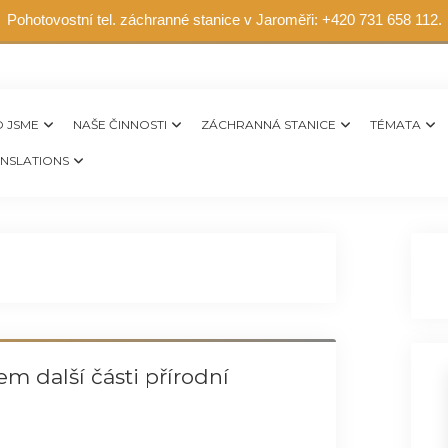
Pohotovostní tel. záchranné stanice v Jaroměři: +420 731 658 112.
 JSME
NAŠE ČINNOSTI
ZÁCHRANNÁ STANICE
TÉMATA
NSLATIONS
m další části přírodní