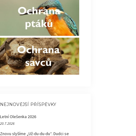
NEJNOVĚJŠÍ PŘÍSPĚVKY
Letní Olešenka 2026
20.7.2026
Znovu slyšíme „Už-du-du-du“. Dudci se