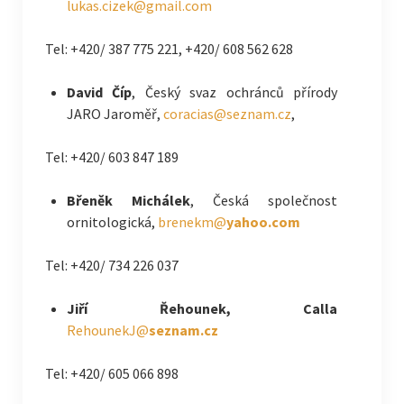
lukas.cizek@gmail.com
Tel: +420/ 387 775 221, +420/ 608 562 628
David Číp
, Český svaz ochránců přírody
JARO Jaroměř,
coracias@seznam.cz
,
Tel: +420/ 603 847 189
Břeněk Michálek
, Česká společnost
ornitologická,
brenekm@
yahoo.com
Tel: +420/ 734 226 037
Jiří Řehounek, Calla
RehounekJ@
seznam.cz
Tel: +420/ 605 066 898