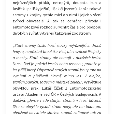
nejrůznějších ptáků, netopýrů, doupata kun a
lasiček i pelíšky ježků, lišek či jezevců. Jenže takové
stromy z krajiny rychle mizí a s nimi i jejich vzácní
zvířecí obyvatelé. A tak se ochránci přírody i
entomologové rozhodli urychlit čas a pro podporu
divokých zvířat vytvářejí takzvané zoostromy.
„Staré stromy často hostí stovky nejrůznějších druhů
hmyzu, například brouků a včel, ale i vzácné lišejníky
a mechy. Staré stromy ale nemají v dnešních lesích
šanci. Buď je pokácí lesníci nebo uschnou, protože je
les příliš hustý. Obyvatelé starých stromů jsou proto na
vymření a přežívají hlavně mimo les. V alejích,
starých parcích, sadech a městské zeleni
.“, vysvětluje
obvyklou praxi Lukáš Čížek z Entomologického
ústavu Akademie věd ČR v Českých Budějovicích. A
dodává: „
Jenže i zde starým stromům hrozí kácení.
Sice se obvykle vysadí strom nový, ale ten bude pro
ohrožené obyvatele starých stromů zajímavý tak za