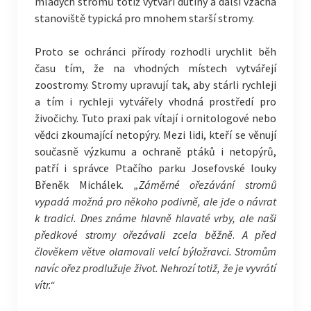
mladých stromů totiž vytváří dutiny a další vzácná
stanoviště typická pro mnohem starší stromy.
Proto se ochránci přírody rozhodli urychlit běh
času tím, že na vhodných místech vytvářejí
zoostromy. Stromy upravují tak, aby stárli rychleji
a tím i rychleji vytvářely vhodná prostředí pro
živočichy. Tuto praxi pak vítají i ornitologové nebo
vědci zkoumající netopýry. Mezi lidi, kteří se věnují
současně výzkumu a ochraně ptáků i netopýrů,
patří i správce Ptačího parku Josefovské louky
Břeněk Michálek.
„Záměrné ořezávání stromů
vypadá možná pro někoho podivně, ale jde o návrat
k tradici. Dnes známe hlavně hlavaté vrby, ale naši
předkové stromy ořezávali zcela běžně
.
A před
člověkem větve
olamovali velcí býložravci. Stromům
navíc ořez prodlužuje život. Nehrozí totiž, že je vyvrátí
vítr.“