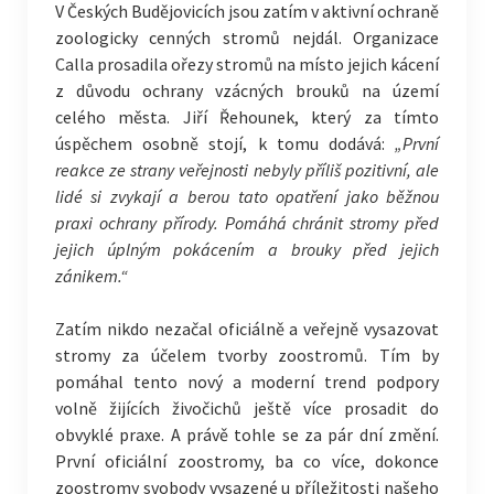
V Českých Budějovicích jsou zatím v aktivní ochraně
zoologicky cenných stromů nejdál. Organizace
Calla prosadila ořezy stromů na místo jejich kácení
z důvodu ochrany vzácných brouků na území
celého města. Jiří Řehounek, který za tímto
úspěchem osobně stojí, k tomu dodává:
„První
reakce ze strany veřejnosti nebyly příliš pozitivní, ale
lidé si zvykají a berou tato opatření jako běžnou
praxi ochrany přírody. Pomáhá chránit stromy před
jejich úplným pokácením a brouky před jejich
zánikem.“
Zatím nikdo nezačal oficiálně a veřejně vysazovat
stromy za účelem tvorby zoostromů. Tím by
pomáhal tento nový a moderní trend podpory
volně žijících živočichů ještě více prosadit do
obvyklé praxe. A právě tohle se za pár dní změní.
První oficiální zoostromy, ba co více, dokonce
zoostromy svobody vysazené u příležitosti našeho