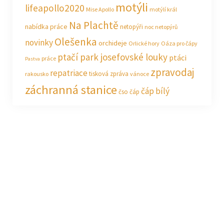
motýli
lifeapollo2020
Mise Apollo
motýlí král
Na Plachtě
nabídka práce
netopýři
noc netopýrů
Olešenka
novinky
orchideje
Orlické hory
Oáza pro čápy
ptačí park josefovské louky
ptáci
práce
Pastva
zpravodaj
repatriace
tisková zpráva
rakousko
vánoce
záchranná stanice
čáp bílý
čso
čáp