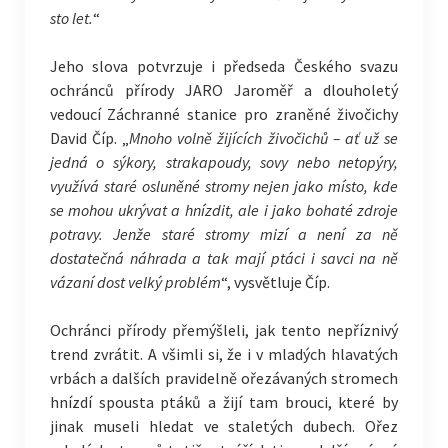
sto let.
“
Jeho slova potvrzuje i předseda Českého svazu
ochránců přírody JARO Jaroměř a dlouholetý
vedoucí Záchranné stanice pro zraněné živočichy
David Číp. „
Mnoho volně žijících živočichů – ať už se
jedná o sýkory, strakapoudy, sovy nebo netopýry,
využívá staré osluněné stromy nejen jako místo, kde
se mohou ukrývat a hnízdit, ale i jako bohaté zdroje
potravy. Jenže staré stromy mizí a není za ně
dostatečná náhrada a tak mají ptáci i savci na ně
vázaní dost velký problém
“, vysvětluje Číp.
Ochránci přírody přemýšleli, jak tento nepříznivý
trend zvrátit. A všimli si, že i v mladých hlavatých
vrbách a dalších pravidelně ořezávaných stromech
hnízdí spousta ptáků a žijí tam brouci, které by
jinak museli hledat ve staletých dubech. Ořez