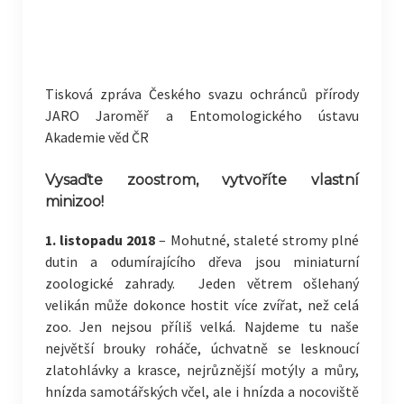
Tisková zpráva Českého svazu ochránců přírody
JARO Jaroměř a Entomologického ústavu
Akademie věd ČR
Vysaďte zoostrom, vytvoříte vlastní
minizoo!
1. listopadu 2018
– Mohutné, staleté stromy plné
dutin a odumírajícího dřeva jsou miniaturní
zoologické zahrady. Jeden větrem ošlehaný
velikán může dokonce hostit více zvířat, než celá
zoo. Jen nejsou příliš velká. Najdeme tu naše
největší brouky roháče, úchvatně se lesknoucí
zlatohlávky a krasce, nejrůznější motýly a můry,
hnízda samotářských včel, ale i hnízda a nocoviště