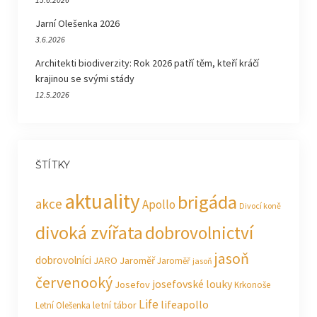
Jarní Olešenka 2026
3.6.2026
Architekti biodiverzity: Rok 2026 patří těm, kteří kráčí
krajinou se svými stády
12.5.2026
ŠTÍTKY
aktuality
brigáda
akce
Apollo
Divocí koně
divoká zvířata
dobrovolnictví
jasoň
dobrovolníci
JARO Jaroměř
Jaroměř
jasoň
červenooký
josefovské louky
Josefov
Krkonoše
Life
lifeapollo
letní tábor
Letní Olešenka