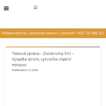
Pohotovostní tel. záchranné stanice v Jaroměři: +420 731 658 112.
Tisková zpráva – Zoostromy frčí –
Vysaďte strom, vytvoříte vlastní
minizoo
Publikováno 1.11.2018