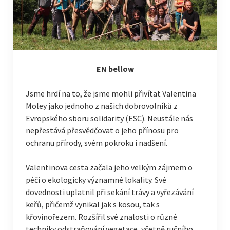
EN bellow
Jsme hrdí na to, že jsme mohli přivítat Valentina
Moley jako jednoho z našich dobrovolníků z
Evropského sboru solidarity (ESC). Neustále nás
nepřestává přesvědčovat o jeho přínosu pro
ochranu přírody, svém pokroku i nadšení.
Valentinova cesta začala jeho velkým zájmem o
péči o ekologicky významné lokality. Své
dovednosti uplatnil při sekání trávy a vyřezávání
keřů, přičemž vynikal jak s kosou, tak s
křovinořezem. Rozšířil své znalosti o různé
techniky odstraňování vegetace, včetně ručního