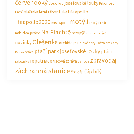
červenooký
josefovské louky
Josefov
Krkonoše
Life
lifeapollo
letní tábor
Letní Olešenka
motýli
lifeapollo2020
Mise Apollo
motýlí král
Na Plachtě
nabídka práce
netopýři
noc netopýrů
Olešenka
novinky
orchideje
Orlické hory
Oáza pro čápy
ptačí park josefovské louky
ptáci
práce
Pastva
zpravodaj
repatriace
tisková zpráva
rakousko
vánoce
záchranná stanice
čáp bílý
čso
čáp