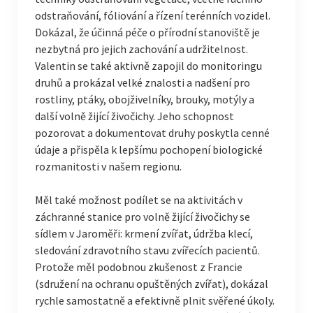
odstraňování, fóliování a řízení terénních vozidel.
Dokázal, že účinná péče o přírodní stanoviště je
nezbytná pro jejich zachování a udržitelnost.
Valentin se také aktivně zapojil do monitoringu
druhů a prokázal velké znalosti a nadšení pro
rostliny, ptáky, obojživelníky, brouky, motýly a
další volně žijící živočichy. Jeho schopnost
pozorovat a dokumentovat druhy poskytla cenné
údaje a přispěla k lepšímu pochopení biologické
rozmanitosti v našem regionu.
Měl také možnost podílet se na aktivitách v
záchranné stanice pro volně žijící živočichy se
sídlem v Jaroměři: krmení zvířat, údržba klecí,
sledování zdravotního stavu zvířecích pacientů.
Protože měl podobnou zkušenost z Francie
(sdružení na ochranu opuštěných zvířat), dokázal
rychle samostatně a efektivně plnit svěřené úkoly.