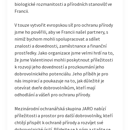
biologické rozmanitosti a přírodních stanovišť ve
Francii.
V touze vytvořit evropskou síť pro ochranu přírody
jsme ho pověřili, aby ve Francii našel partnery, s
nimiž bychom mohli spolupracovat a sdílet
znalosti a dovednosti, zaměstnance a finanční
prostředky. Jako organizace jsme velmi hrdí na to,
že jsme Valentinovi mohli poskytnout příležitosti
k rozvoji jeho dovedností a prozkoumání jeho
dobrovolnického potenciálu. Jeho příběh je pro
nás inspirací a poukazuje na to, jak důležité je
otevírat dveře dobrovolníkům, kteří mají
odhodlání a vášeň pro ochranu přírody.
Mezinárodní ochranářská skupina JARO nabízí
příležitosti a prostor pro další dobrovolníky, kteří
chtějí přispět k ochraně přírody a rozvíjet své
dobrovolnické úsilí. Přidejte se k nám a staňte se