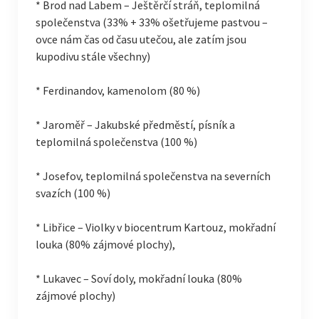
* Brod nad Labem – Ještěrčí stráň, teplomilná
společenstva (33% + 33% ošetřujeme pastvou –
ovce nám čas od času utečou, ale zatím jsou
kupodivu stále všechny)
* Ferdinandov, kamenolom (80 %)
* Jaroměř – Jakubské předměstí, písník a
teplomilná společenstva (100 %)
* Josefov, teplomilná společenstva na severních
svazích (100 %)
* Libřice – Violky v biocentrum Kartouz, mokřadní
louka (80% zájmové plochy),
* Lukavec – Soví doly, mokřadní louka (80%
zájmové plochy)