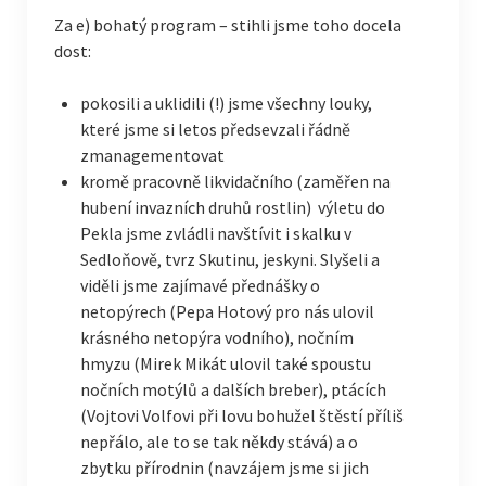
Za e) bohatý program – stihli jsme toho docela
dost:
pokosili a uklidili (!) jsme všechny louky,
které jsme si letos předsevzali řádně
zmanagementovat
kromě pracovně likvidačního (zaměřen na
hubení invazních druhů rostlin) výletu do
Pekla jsme zvládli navštívit i skalku v
Sedloňově, tvrz Skutinu, jeskyni. Slyšeli a
viděli jsme zajímavé přednášky o
netopýrech (Pepa Hotový pro nás ulovil
krásného netopýra vodního), nočním
hmyzu (Mirek Mikát ulovil také spoustu
nočních motýlů a dalších breber), ptácích
(Vojtovi Volfovi při lovu bohužel štěstí příliš
nepřálo, ale to se tak někdy stává) a o
zbytku přírodnin (navzájem jsme si jich