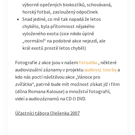
výborně opečených biokozlíků, schovávaná,
horský fotbal, zasloužený odpočinek.
Snad jediné, co mě tak napadá že letos
chybělo, byla přítomnost nějakého
vyloženého exota (sice nikdo úplně
„normální“ na podobné akce nejezdí, ale
král exotů prostě letos chyběl)
Fotografie z akce jsou v našem
fotoalbu
, některé
audiovizuální záznamy v projektu
audioviz. tvorby
a
kdo nás poctí návštěvou akce „Vánoce pro
zvířátka“, patrně bude mít možnost získat již i film
(dílna Romana Kalouse) a množství fotografií,
videí a audiozáznamů na CD či DVD.
Účastníci tábora Olešenka 2007