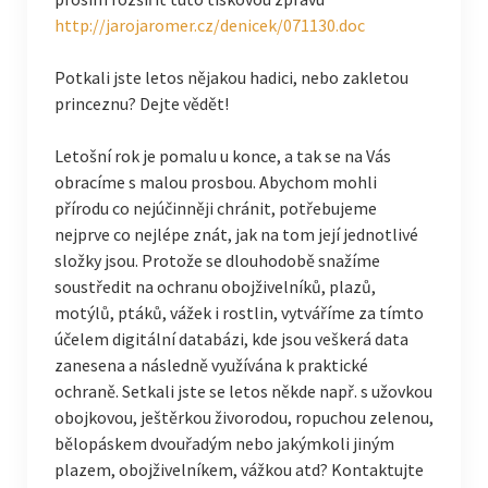
http://jarojaromer.cz/denicek/071130.doc
Potkali jste letos nějakou hadici, nebo zakletou
princeznu? Dejte vědět!
Letošní rok je pomalu u konce, a tak se na Vás
obracíme s malou prosbou. Abychom mohli
přírodu co nejúčinněji chránit, potřebujeme
nejprve co nejlépe znát, jak na tom její jednotlivé
složky jsou. Protože se dlouhodobě snažíme
soustředit na ochranu obojživelníků, plazů,
motýlů, ptáků, vážek i rostlin, vytváříme za tímto
účelem digitální databázi, kde jsou veškerá data
zanesena a následně využívána k praktické
ochraně. Setkali jste se letos někde např. s užovkou
obojkovou, ještěrkou živorodou, ropuchou zelenou,
bělopáskem dvouřadým nebo jakýmkoli jiným
plazem, obojživelníkem, vážkou atd? Kontaktujte