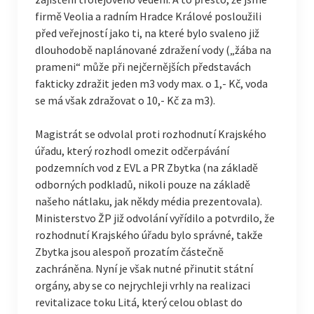
firmě Veolia a radním Hradce Králové posloužili
před veřejností jako ti, na které bylo svaleno již
dlouhodobě naplánované zdražení vody („žába na
prameni“ může při nejčernějších představách
fakticky zdražit jeden m3 vody max. o 1,- Kč, voda
se má však zdražovat o 10,- Kč za m3).
Magistrát se odvolal proti rozhodnutí Krajského
úřadu, který rozhodl omezit odčerpávání
podzemních vod z EVL a PR Zbytka (na základě
odborných podkladů, nikoli pouze na základě
našeho nátlaku, jak někdy média prezentovala).
Ministerstvo ŽP již odvolání vyřídilo a potvrdilo, že
rozhodnutí Krajského úřadu bylo správné, takže
Zbytka jsou alespoň prozatím částečně
zachráněna. Nyní je však nutné přinutit státní
orgány, aby se co nejrychleji vrhly na realizaci
revitalizace toku Litá, který celou oblast do