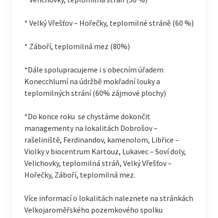
* Velký Vřešťov – Hořečky, teplomilné stráně (60 %)
* Záboří, teplomilná mez (80%)
*Dále spolupracujeme i s obecním úřadem
Konecchlumí na údržbě mokřadní louky a
teplomilných strání (60% zájmové plochy)
*Do konce roku se chystáme dokončit
managementy na lokalitách Dobrošov –
rašeliniště, Ferdinandov, kamenolom, Libřice –
Violky v biocentrum Kartouz, Lukavec – Soví doly,
Velichovky, teplomilná stráň, Velký Vřešťov –
Hořečky, Záboří, teplomilná mez.
Více informací o lokalitách naleznete na stránkách
Velkojaroměřského pozemkového spolku