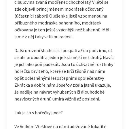
cibulovina zvaná modřenec chocholatý. V létě se
zde objevil princ jménem modrásek očkovaný
(účastníci táborů Olešenka jistě vzpomenou na
příbuzného modráska bahenního, modrásek
očkovaný je ten ještě vzácnější než bahenní). Měli
jsme z něj taky velikou radost.
Další urození šlechtici si pospali až do podzimu, už
se ale probudili a jeden je krásnější než druhý. Navíc
je jich alespoň padesát. Jsou to úchvatné rostlinky
hořečku brvitého, které se krčí těsně nad námi
opět odlesněnými lesostepními společenstvy.
Zkrátka a dobře nám Josefov zcela jasně ukazuje,
že naděje na návrat vyhubených či dlouhodobě
nezvěstných druhů umírá vážně až poslední.
Jak je to s hořečky jinde?
Ve Velkém Vřešťově na námi udržované lokalitě