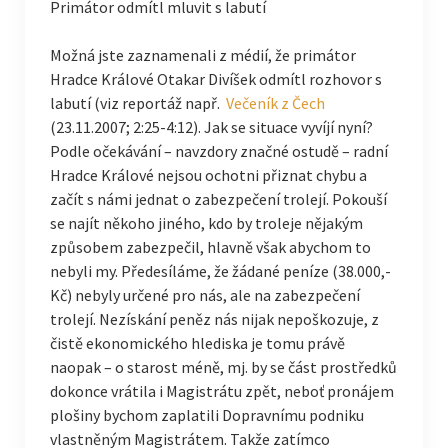
Primátor odmítl mluvit s labutí
Možná jste zaznamenali z médií, že primátor
Hradce Králové Otakar Divíšek odmítl rozhovor s
labutí (viz reportáž např.
Večeník z Čech
(23.11.2007; 2:25-4:12). Jak se situace vyvíjí nyní?
Podle očekávání – navzdory značné ostudě – radní
Hradce Králové nejsou ochotni přiznat chybu a
začít s námi jednat o zabezpečení trolejí. Pokouší
se najít někoho jiného, kdo by troleje nějakým
způsobem zabezpečil, hlavně však abychom to
nebyli my. Předesíláme, že žádané peníze (38.000,-
Kč) nebyly určené pro nás, ale na zabezpečení
trolejí. Nezískání peněz nás nijak nepoškozuje, z
čistě ekonomického hlediska je tomu právě
naopak – o starost méně, mj. by se část prostředků
dokonce vrátila i Magistrátu zpět, neboť pronájem
plošiny bychom zaplatili Dopravnímu podniku
vlastněným Magistrátem. Takže zatímco