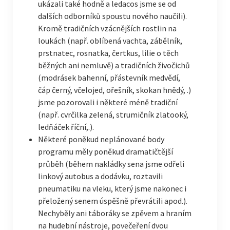
ukázali také hodně a ledacos jsme se od
dalších odborníků spoustu nového naučili).
Kromě tradičních vzácnějších rostlin na
loukách (např. oblíbená vachta, zábělník,
prstnatec, rosnatka, čertkus, lilie o těch
běžných ani nemluvě) a tradičních živočichů
(modrásek bahenní, přástevník medvědí,
čáp černý, včelojed, ořešník, skokan hnědý, .)
jsme pozorovali i některé méně tradiční
(např. cvrčilka zelená, strumičník zlatooký,
ledňáček říční,.).
Některé poněkud neplánované body
programu měly poněkud dramatičtější
průběh (během nakládky sena jsme odřeli
linkový autobus a dodávku, roztavili
pneumatiku na vleku, který jsme nakonec i
přeložený senem úspěšně převrátili apod.).
Nechyběly ani táboráky se zpěvem a hraním
na hudební nástroje, povečeření dvou