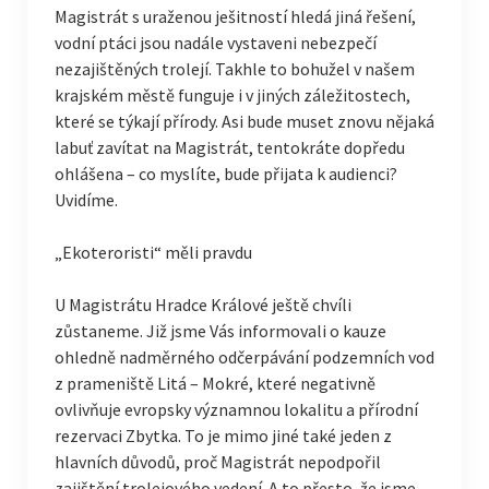
Magistrát s uraženou ješitností hledá jiná řešení,
vodní ptáci jsou nadále vystaveni nebezpečí
nezajištěných trolejí. Takhle to bohužel v našem
krajském městě funguje i v jiných záležitostech,
které se týkají přírody. Asi bude muset znovu nějaká
labuť zavítat na Magistrát, tentokráte dopředu
ohlášena – co myslíte, bude přijata k audienci?
Uvidíme.
„Ekoteroristi“ měli pravdu
U Magistrátu Hradce Králové ještě chvíli
zůstaneme. Již jsme Vás informovali o kauze
ohledně nadměrného odčerpávání podzemních vod
z prameniště Litá – Mokré, které negativně
ovlivňuje evropsky významnou lokalitu a přírodní
rezervaci Zbytka. To je mimo jiné také jeden z
hlavních důvodů, proč Magistrát nepodpořil
zajištění trolejového vedení. A to přesto, že jsme