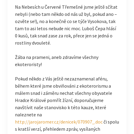
Na Nebesích u Červené Třemešné jsme ještě sčítat
nebyli (nebo tam někdo od nás už byl, pokud ano –
ozvěte se!), no a konečně co se týče Vysokova, tak
tam to asi letos nebude nic moc. Luboš Čepa hlásí
0 kusů, tak snad zase za rok, přece jen se jedná o
rostliny dvouleté.
Žába na prameni, aneb zdravíme všechny
ekoteroristy!
Pokud někdo z Vás ještě nezaznamenal aféru,
během které jsme obviňováni z ekoterorismu a
málem snad i záměru nechat všechny obyvatele
Hradce Králové pomřít žízní, doporučujeme
navštívit naše stanovisko k této kauze, které
naleznete na
http://jarojaromer.cz/denicek/070907_.doc
či spolu
s kratší verzí, přehledem zpráv, vysílaných