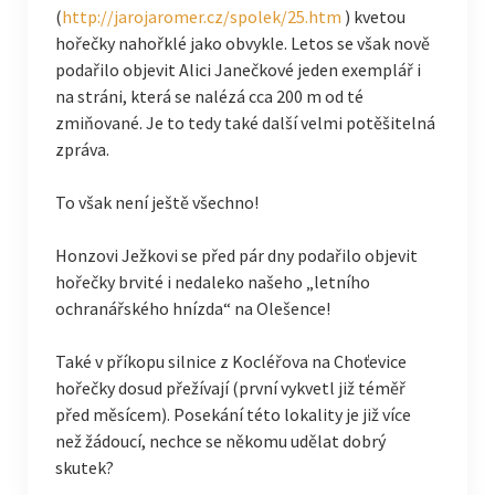
(
http://jarojaromer.cz/spolek/25.htm
) kvetou
hořečky nahořklé jako obvykle. Letos se však nově
podařilo objevit Alici Janečkové jeden exemplář i
na stráni, která se nalézá cca 200 m od té
zmiňované. Je to tedy také další velmi potěšitelná
zpráva.
To však není ještě všechno!
Honzovi Ježkovi se před pár dny podařilo objevit
hořečky brvité i nedaleko našeho „letního
ochranářského hnízda“ na Olešence!
Také v příkopu silnice z Kocléřova na Choťevice
hořečky dosud přežívají (první vykvetl již téměř
před měsícem). Posekání této lokality je již více
než žádoucí, nechce se někomu udělat dobrý
skutek?