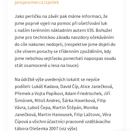
jarojaromer.cz/spolek
Jako perličku na závěr pak máme informaci, že
jsme poprvé vyjeli na pomoc při ošetřování luk
s naším terénním nákladním autem V3S. Bohužel
jsme pro technickou závadu navzdory očekáváním
do cíle nakonec nedojeli, (respektive jsme dojeli do
cíle vlivem poruchy se třídenním zpožděním, kdy
jsme nebohou vejtřasku ponechali napospas osudu
stát osamoceně u lesa na louce).
Na údržbě výše uvedených lokalit se nejvíce
podíleli: Lukáš Kadava, David Číp, Alice Janečková,
Přemek a Vojta Papíkovi, Adam Friedrischek, Jiří
Šimůnek, Miloš Andres, Šárka Havelková, Filip
Vávra, Luboš Čepa, Martin Štěpán, Monika
Janečková, Martin Hanousek, Filip Laštovic, Věra
Čípová a všichni účastníci pracovně vzdělávacího
tábora Olešenka 2007 (viz výše)