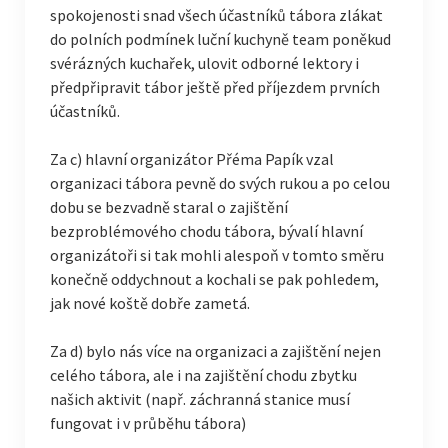
spokojenosti snad všech účastníků tábora zlákat
do polních podmínek luční kuchyně team poněkud
svérázných kuchařek, ulovit odborné lektory i
předpřipravit tábor ještě před příjezdem prvních
účastníků.
Za c) hlavní organizátor Přéma Papík vzal
organizaci tábora pevně do svých rukou a po celou
dobu se bezvadně staral o zajištění
bezproblémového chodu tábora, bývalí hlavní
organizátoři si tak mohli alespoň v tomto směru
konečně oddychnout a kochali se pak pohledem,
jak nové koště dobře zametá.
Za d) bylo nás více na organizaci a zajištění nejen
celého tábora, ale i na zajištění chodu zbytku
našich aktivit (např. záchranná stanice musí
fungovat i v průběhu tábora)