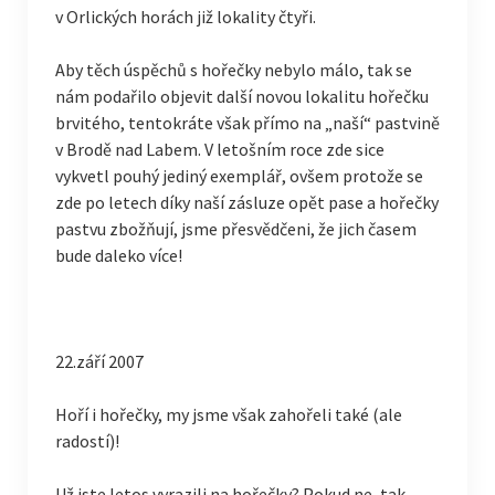
v Orlických horách již lokality čtyři.
Aby těch úspěchů s hořečky nebylo málo, tak se
nám podařilo objevit další novou lokalitu hořečku
brvitého, tentokráte však přímo na „naší“ pastvině
v Brodě nad Labem. V letošním roce zde sice
vykvetl pouhý jediný exemplář, ovšem protože se
zde po letech díky naší zásluze opět pase a hořečky
pastvu zbožňují, jsme přesvědčeni, že jich časem
bude daleko více!
22.září 2007
Hoří i hořečky, my jsme však zahořeli také (ale
radostí)!
Už jste letos vyrazili na hořečky? Pokud ne, tak