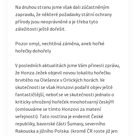
Na druhou stranu jsme však dali zúčastněným
zapravdu, že některé požadavky státní ochrany
přírody jsou neoprávněné a je třeba tyto
záležitosti ještě dořešit.
Pozor omyl, nechtěná záměna, aneb hořké
hořečky dohořely
V posledních aktualitách jsme Vám přinesli zprávu,
že Honza Ježek objevil novou lokalitu hořečku
brvitého na Olešence v Orlických horách. Ve
skutečnosti se však Honzovi podařil objev ještě
fantastičtější, neboť se ve skutečnosti jednalo o
kriticky ohrožený hořeček mnohotvarný český!!!
(omlouváme se tímto Honzovi za matení
veřejnosti). Tato rostlina je endemit České
republiky, bavorské části Šumavy, severního
Rakouska a jižního Polska. (kromě ČR roste již jen