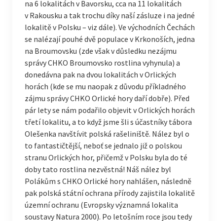
na 6 lokalitách v Bavorsku, cca na 11 lokalitách
v Rakousku a tak trochu díky naší zásluze i na jedné
lokalitě v Polsku – viz dále). Ve východních Čechách
se nalézají pouhé dvě populace v Krkonoších, jedna
na Broumovsku (zde však v důsledku nezájmu
správy CHKO Broumovsko rostlina vyhynula) a
donedávna pak na dvou lokalitách v Orlických
horách (kde se mu naopak z důvodu příkladného
zájmu správy CHKO Orlické hory daří dobře). Před
pár lety se nám podařilo objevit v Orlických horách
třetí lokalitu, a to když jsme šli s účastníky tábora
Olešenka navštívit polská rašeliniště. Nález byl o
to fantastičtější, neboť se jednalo již o polskou
stranu Orlických hor, přičemž v Polsku byla do té
doby tato rostlina nezvěstná! Náš nález byl
Polákům s CHKO Orlické hory nahlášen, následně
pak polská státní ochrana přírody zajistila lokalitě
územní ochranu (Evropsky významná lokalita
soustavy Natura 2000). Po letošním roce jsou tedy