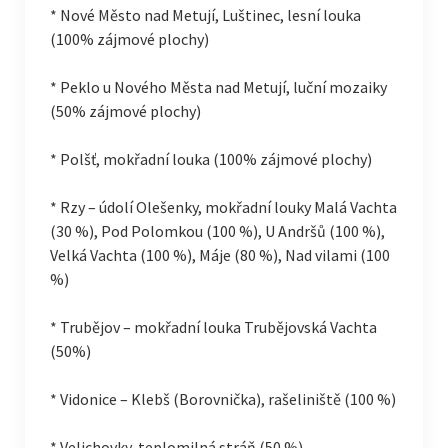
* Nové Město nad Metují, Luštinec, lesní louka
(100% zájmové plochy)
* Peklo u Nového Města nad Metují, luční mozaiky
(50% zájmové plochy)
* Polšť, mokřadní louka (100% zájmové plochy)
* Rzy – údolí Olešenky, mokřadní louky Malá Vachta
(30 %), Pod Polomkou (100 %), U Andršů (100 %),
Velká Vachta (100 %), Máje (80 %), Nad vilami (100
%)
* Trubějov – mokřadní louka Trubějovská Vachta
(50%)
* Vidonice – Klebš (Borovnička), rašeliniště (100 %)
* Velichovky, teplomilná stráň (50 %)