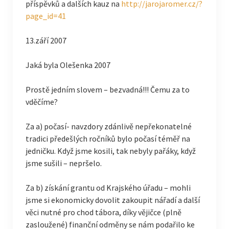
příspěvků a dalších kauz na
http://jarojaromer.cz/?
page_id=41
13.září 2007
Jaká byla Olešenka 2007
Prostě jedním slovem – bezvadná!!! Čemu za to
vděčíme?
Za a) počasí- navzdory zdánlivě nepřekonatelné
tradici předešlých ročníků bylo počasí téměř na
jedničku. Když jsme kosili, tak nebyly pařáky, když
jsme sušili – nepršelo.
Za b) získání grantu od Krajského úřadu – mohli
jsme si ekonomicky dovolit zakoupit nářadí a další
věci nutné pro chod tábora, díky vějičce (plně
zasloužené) finanční odměny se nám podařilo ke