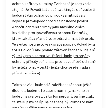
ochranu přírody a krajiny. Evidentně je tedy zcela
zřejmé, že Povodí Labe počítá s tím, že obě žádosti
budou státní ochranou přírody zamítnuty
a s
největší pravděpodobností se následně pokusí
označit ochranu přírody jako hlavního viníka
brzdícího protipovodňovou ochranu Dobrušky,
který tak dává všanc životy, zdraví a majetek osob.
Ve skutečnosti je to však právě naopak.
Pokud by si
totiž Povodí Labe podalo zároveň žádost o udělení
výjimky pro alternativní řešení, bude jim orgány
ochrany přírody udělena a protipovodňové ochraně
by neleželo nic v cestě
(jenže chce se přehrada a
plísnit ochránce).
Takto se však bude celá záležitost táhnout ještě
dlouho a budeme to zase jenom my, na koho se
bude vina svalovat. Je to boj nerovný, věříme však,
že stále ještě ne úplně beznadějný. Pomozte nám
prosím rozšířit tuto tiskovou zprávu