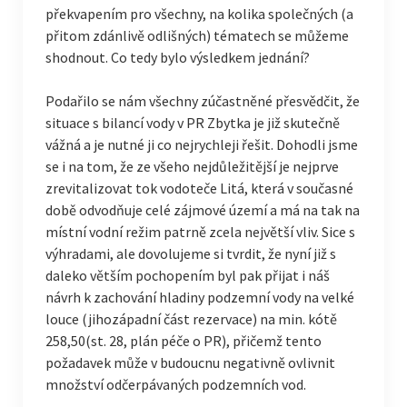
překvapením pro všechny, na kolika společných (a
přitom zdánlivě odlišných) tématech se můžeme
shodnout. Co tedy bylo výsledkem jednání?
Podařilo se nám všechny zúčastněné přesvědčit, že
situace s bilancí vody v PR Zbytka je již skutečně
vážná a je nutné ji co nejrychleji řešit. Dohodli jsme
se i na tom, že ze všeho nejdůležitější je nejprve
zrevitalizovat tok vodoteče Litá, která v současné
době odvodňuje celé zájmové území a má na tak na
místní vodní režim patrně zcela největší vliv. Sice s
výhradami, ale dovolujeme si tvrdit, že nyní již s
daleko větším pochopením byl pak přijat i náš
návrh k zachování hladiny podzemní vody na velké
louce (jihozápadní část rezervace) na min. kótě
258,50(st. 28, plán péče o PR), přičemž tento
požadavek může v budoucnu negativně ovlivnit
množství odčerpávaných podzemních vod.