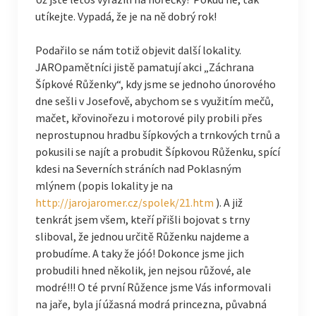
utíkejte. Vypadá, že je na ně dobrý rok!
Podařilo se nám totiž objevit další lokality.
JAROpamětníci jistě pamatují akci „Záchrana
Šípkové Růženky“, kdy jsme se jednoho únorového
dne sešli v Josefově, abychom se s využitím mečů,
mačet, křovinořezu i motorové pily probili přes
neprostupnou hradbu šípkových a trnkových trnů a
pokusili se najít a probudit Šípkovou Růženku, spící
kdesi na Severních stráních nad Poklasným
mlýnem (popis lokality je na
http://jarojaromer.cz/spolek/21.htm
). A již
tenkrát jsem všem, kteří přišli bojovat s trny
sliboval, že jednou určitě Růženku najdeme a
probudíme. A taky že jóó! Dokonce jsme jich
probudili hned několik, jen nejsou růžové, ale
modré!!! O té první Růžence jsme Vás informovali
na jaře, byla jí úžasná modrá princezna, půvabná