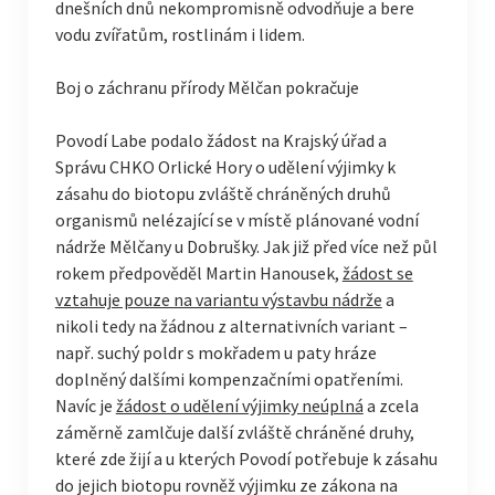
dnešních dnů nekompromisně odvodňuje a bere
vodu zvířatům, rostlinám i lidem.
Boj o záchranu přírody Mělčan pokračuje
Povodí Labe podalo žádost na Krajský úřad a
Správu CHKO Orlické Hory o udělení výjimky k
zásahu do biotopu zvláště chráněných druhů
organismů nelézající se v místě plánované vodní
nádrže Mělčany u Dobrušky. Jak již před více než půl
rokem předpověděl Martin Hanousek,
žádost se
vztahuje pouze na variantu výstavbu nádrže
a
nikoli tedy na žádnou z alternativních variant –
např. suchý poldr s mokřadem u paty hráze
doplněný dalšími kompenzačními opatřeními.
Navíc je
žádost o udělení výjimky neúplná
a zcela
záměrně zamlčuje další zvláště chráněné druhy,
které zde žijí a u kterých Povodí potřebuje k zásahu
do jejich biotopu rovněž výjimku ze zákona na