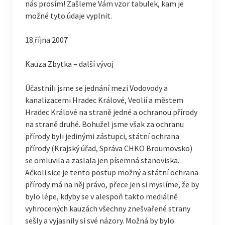
nás prosím! Zašleme Vám vzor tabulek, kam je
možné tyto údaje vyplnit.
18.října 2007
Kauza Zbytka – další vývoj
Účastnili jsme se jednání mezi Vodovody a
kanalizacemi Hradec Králové, Veolií a městem
Hradec Králové na straně jedné a ochranou přírody
na straně druhé. Bohužel jsme však za ochranu
přírody byli jedinými zástupci, státní ochrana
přírody (Krajský úřad, Správa CHKO Broumovsko)
se omluvila a zaslala jen písemná stanoviska.
Ačkoli sice je tento postup možný a státní ochrana
přírody má na něj právo, přece jen si myslíme, že by
bylo lépe, kdyby se v alespoň takto mediálně
vyhrocených kauzách všechny znešvařené strany
sešly a vyjasnily si své názory. Možná by bylo