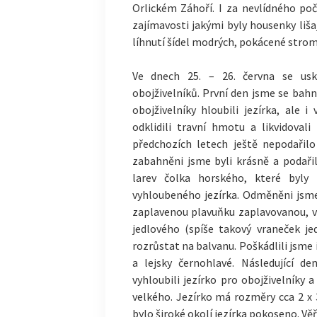
Orlickém Záhoří. I za nevlídného poč
zajímavosti jakými byly housenky liš
líhnutí šídel modrých, pokácené stro
Ve dnech 25. – 26. června se usk
obojživelníků. První den jsme se bah
obojživelníky hloubili jezírka, ale i
odklidili travní hmotu a likvidoval
předchozích letech ještě nepodařil
zabahněni jsme byli krásně a podař
larev čolka horského, které byly 
vyhloubeného jezírka. Odměněni jsme
zaplavenou plavuňku zaplavovanou, vi
jedlového (spíše takový vraneček je
rozrůstat na balvanu. Poškádlili jsme
a lejsky černohlavé. Následující d
vyhloubili jezírko pro obojživelníky
velkého. Jezírko má rozměry cca 2 x 
bylo široké okolí jezírka pokoseno. Věř