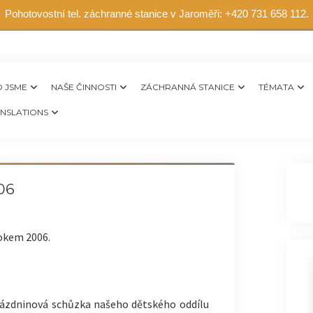
Pohotovostní tel. záchranné stanice v Jaroměři: +420 731 658 112.
 JSME
NAŠE ČINNOSTI
ZÁCHRANNÁ STANICE
TÉMATA
NSLATIONS
06
rokem 2006.
prázdninová schůzka našeho dětského oddílu