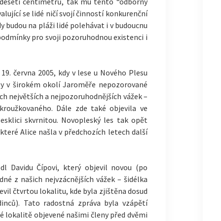
o deseti centimetrů, tak mu tento “odborný
ující se lidé ničí svojí činností konkurenční
dy budou na pláži lidé polehávat i v budoucnu
 podmínky pro svoji pozoruhodnou existenci i
é 19. června 2005, kdy v lese u Nového Plesu
oby v širokém okolí Jaroměře nepozorované
ich největších a nejpozoruhodnějších vážek –
roužkovaného. Dále zde také objevila ve
sklici skvrnitou. Novopleský les tak opět
které Alice našla v předchozích letech další
dl Davidu Čípovi, který objevil novou (po
edné z našich nejvzácnějších vážek – šidélka
il čtvrtou lokalitu, kde byla zjištěna dosud
dinců). Tato radostná zpráva byla vzápětí
 lokalitě objevené našimi členy před dvěmi