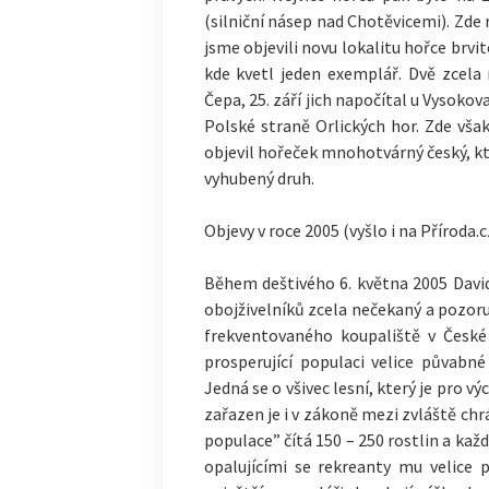
(silniční násep nad Chotěvicemi). Zde r
jsme objevili novu lokalitu hořce brv
kde kvetl jeden exemplář. Dvě zcela 
Čepa, 25. září jich napočítal u Vysokov
Polské straně Orlických hor. Zde však
objevil hořeček mnohotvárný český, kt
vyhubený druh.
Objevy v roce 2005 (vyšlo i na Příroda.c
Během deštivého 6. května 2005 David
obojživelníků zcela nečekaný a pozoru
frekventovaného koupaliště v České
prosperující populaci velice půvabné
Jedná se o všivec lesní, který je pro v
zařazen je i v zákoně mezi zvláště chr
populace” čítá 150 – 250 rostlin a kaž
opalujícími se rekreanty mu velice 