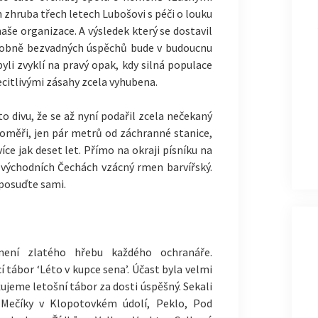
 zhruba třech letech Lubošovi s péči o louku
aše organizace. A výsledek který se dostavil
odobně bezvadných úspěchů bude v budoucnu
yli zvyklí na pravý opak, kdy silná populace
ecitlivými zásahy zcela vyhubena.
o divu, že se až nyní podařil zcela nečekaný
aroměři, jen pár metrů od záchranné stanice,
íce jak deset let. Přímo na okraji písníku na
východních Čechách vzácný rmen barvířský.
 posuďte sami.
ení zlatého hřebu každého ochranáře.
 tábor ‘Léto v kupce sena’. Účast byla velmi
žujeme letošní tábor za dosti úspěšný. Sekali
 Mečíky v Klopotovkém údolí, Peklo, Pod