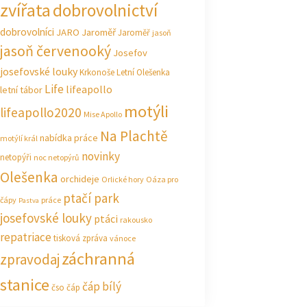
zvířata
dobrovolnictví
dobrovolníci
JARO Jaroměř
Jaroměř
jasoň
jasoň červenooký
Josefov
josefovské louky
Krkonoše
Letní Olešenka
Life
lifeapollo
letní tábor
motýli
lifeapollo2020
Mise Apollo
Na Plachtě
nabídka práce
motýlí král
novinky
netopýři
noc netopýrů
Olešenka
orchideje
Orlické hory
Oáza pro
ptačí park
čápy
práce
Pastva
josefovské louky
ptáci
rakousko
repatriace
tisková zpráva
vánoce
záchranná
zpravodaj
stanice
čáp bílý
čso
čáp