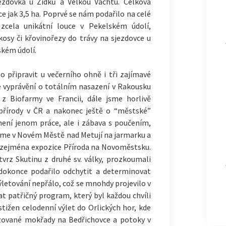
ezdovka u Žídků a Velkou Vachtu. Celková
e jak 3,5 ha. Poprvé se nám podařilo na celé
zcela unikátní louce v Pekelském údolí,
kosy či křovinořezy do trávy na sjezdovce u
ském údolí.
o připravit u večerního ohně i tři zajímavé
ké vyprávění o totálním nasazení v Rakousku
i z Biofarmy ve Francii, dále jsme horlivě
 přírody v ČR a nakonec ještě o “městské”
není jenom práce, ale i zábava s poučením,
i jsme v Novém Městě nad Metují na jarmarku a
 zejména expozice Příroda na Novoměstsku.
 tvrz Skutinu z druhé sv. války, prozkoumali
 dokonce podařilo odchytit a determinovat
výletování nepřálo, což se mnohdy projevilo v
at patřičný program, který byl každou chvíli
ižen celodenní výlet do Orlických hor, kde
lizované mokřady na Bedřichovce a potoky v