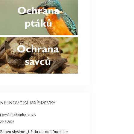
NEJNOVĚJŠÍ PŘÍSPĚVKY
Letní Olešenka 2026
20.7.2026
Znovu slyšíme „Už-du-du-du“. Dudci se