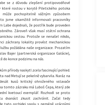
Labe se z důvodu zlepšení protipovodňové
y které rostou v korytě Piletického potoka
cidu může pochopitelně vážným způsobem
oto jsme okamžitě informovali pracovníky
ím Labe dojednali, že postřik bude proveden
dobného. Zároveň však musí státní ochrana
chanickou cestou. Protože se nenašel nikdo,
mci záchrany lokality provést mechanickou
o službu požádána naše organizace. Prozatím
slav Bajer (partnerská organizace Galácie),
ště do konce podzimu na nás.
ům přírody naskytl zcela fascinující pohled.
a nad Metují se pekelně vybarvila. Naráz na
edesát kusů kritický ohroženého vstavače
 na tomto zázraku má Luboš Čepa, který zde
slední kvetoucí exemplář. Rozhodl se proto
tu dvanáct zkusit zachránit. Začal tedy
de tato orchidej spolu s neméně vzácnými