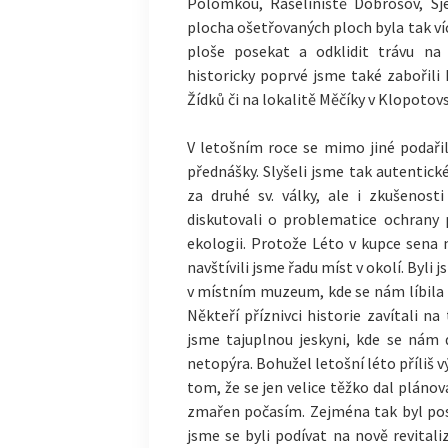
Polomkou, Rašeliniště Dobrošov, Sj
plocha ošetřovaných ploch byla tak víc
ploše posekat a odklidit trávu na 
historicky poprvé jsme také zabořili 
Žídků či na lokalitě Měčíky v Klopotov
V letošním roce se mimo jiné podařil
přednášky. Slyšeli jsme tak autentic
za druhé sv. války, ale i zkušenost
diskutovali o problematice ochrany
ekologii. Protože Léto v kupce sena 
navštívili jsme řadu míst v okolí. Byl
v místním muzeum, kde se nám líbila
Někteří příznivci historie zavítali na
jsme tajuplnou jeskyni, kde se nám
netopýra. Bohužel letošní léto příliš 
tom, že se jen velice těžko dal plánov
zmařen počasím. Zejména tak byl post
jsme se byli podívat na nově revita