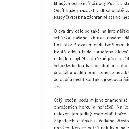
Mladých ochránců přírody Puštíci, kt
Oddíl bude pracovat v dlouhodobě z
každý čtvrtek na záchranné stanici ne
O dva dny déle se také na jaroměřské
schůzka našeho zbrusu nového dě
Poštolky. Prozatím oddíl tvoří osm dě
Náplň oddílu bude zaměřena hlavně 
nebudou chybět ani různé přírodověd
Schůzky budou každou druhou sobotu
dětského oddílu přineseme co nevidět
do oddílu nechť kontaktují vedoucí Š
176.
Celý letošní podzim je ve znamení sčít
ohrožených hořců a hořečků. Na lo
nalezen jen jediný exemplář hořce (
Západních stráních u Velkého Vřešť
pravých. Nejvíce hořců pak bylo na z