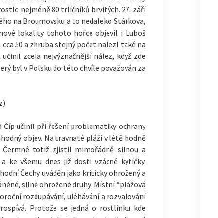
ostlo nejméně 80 trličníků brvitých. 27. září
itého na Broumovsku a to nedaleko Stárkova,
nové lokality tohoto hořce objevil i Luboš
a cca 50 a zhruba stejný počet nalezl také na
 učinil zcela nejvýznačnější nález, když zde
erý byl v Polsku do této chvíle považován za
z)
 Číp učinil při řešení problematiky ochrany
hodný objev. Na travnaté pláži v létě hodně
 Čermné totiž zjistil mimořádně silnou a
 a ke všemu dnes již dosti vzácné kytičky.
ýchodní Čechy uváděn jako kriticky ohrožený a
áněné, silně ohrožené druhy. Místní “plážová
doroční rozdupávání, uléhávání a rozvalování
prospívá. Protože se jedná o rostlinku kde