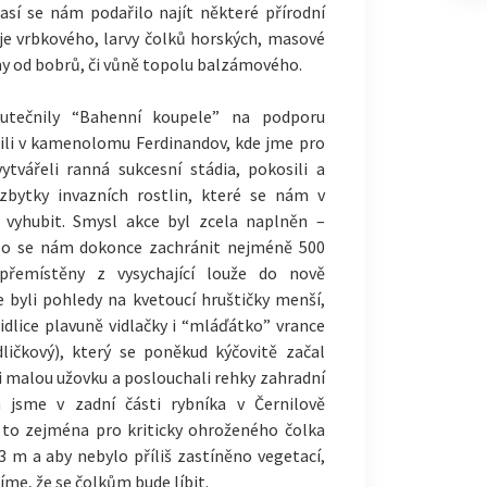
así se nám podařilo najít některé přírodní
aje vrbkového, larvy čolků horských, masové
my od bobrů, či vůně topolu balzámového.
utečnily “Bahenní koupele” na podporu
nili v kamenolomu Ferdinandov, kde jme pro
 vytvářeli ranná sukcesní stádia, pokosili a
i zbytky invazních rostlin, které se nám v
o vyhubit. Smysl akce byl zcela naplněn –
ilo se nám dokonce zachránit nejméně 500
přemístěny z vysychající louže do nově
 byli pohledy na kvetoucí hruštičky menší,
dlice plavuně vidlačky i “mláďátko” vrance
dličkový), který se poněkud kýčovitě začal
 i malou užovku a poslouchali rehky zahradní
en jsme v zadní části rybníka v Černilově
 a to zejména pro kriticky ohroženého čolka
3 m a aby nebylo příliš zastíněno vegetací,
íme, že se čolkům bude líbit.