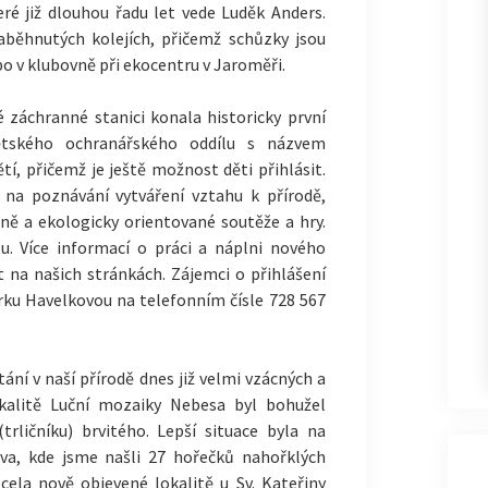
eré již dlouhou řadu let vede Luděk Anders.
aběhnutých kolejích, přičemž schůzky jsou
bo v klubovně při ekocentru v Jaroměři.
 záchranné stanici konala historicky první
tského ochranářského oddílu s názvem
tí, přičemž je ještě možnost děti přihlásit.
na poznávání vytváření vztahu k přírodě,
ně a ekologicky orientované soutěže a hry.
. Více informací o práci a náplni nového
 na našich stránkách. Zájemci o přihlášení
árku Havelkovou na telefonním čísle 728 567
ání v naší přírodě dnes již velmi vzácných a
kalitě Luční mozaiky Nebesa byl bohužel
trličníku) brvitého. Lepší situace byla na
ova, kde jsme našli 27 hořečků nahořklých
cela nově objevené lokalitě u Sv. Kateřiny