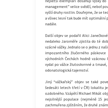
největší exempláři dosahují výšky d
management” velice svědčí, neboť poval
vyšší druhy rostlin. Doufejme, že se te
a všivec lesní tak bude mít optimální
nadále.
Další objev se podařil Alici Janečkov
nedaleko Jaroměře zjistila do té d
vzácné vážky. Jednalo se o jednu z naš
impozantního žlučerného páskovce k
východních Čechách hodně vzácnou le
vydal po vážce žlutoskvrnné a tmavé, 
odonatologická tajemství.
Jiný “vážkařský” objev se také pove
šedesáti letech třetí v ČR) lokalitu j
ozdobného. Vzápětí Michael Mikát objev
nejsilnější populace (nejméně 15 je
zachmuřena zjištěním, že druhé známé