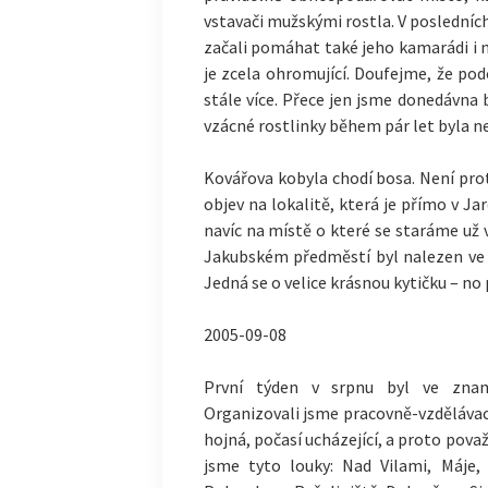
vstavači mužskými rostla. V posledních
začali pomáhat také jeho kamarádi i n
je zcela ohromující. Doufejme, že p
stále více. Přece jen jsme donedávna b
vzácné rostlinky během pár let byla n
Kovářova kobyla chodí bosa. Není prot
objev na lokalitě, která je přímo v J
navíc na místě o které se staráme už v
Jakubském předměstí byl nalezen ve 
Jedná se o velice krásnou kytičku – no
2005-09-08
První týden v srpnu byl ve znam
Organizovali jsme pracovně-vzdělávací
hojná, počasí ucházející, a proto pova
jsme tyto louky: Nad Vilami, Máje,