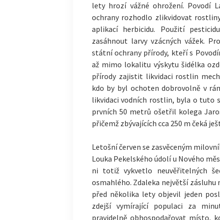
lety hrozí vážné ohrožení. Povodí 
ochrany rozhodlo zlikvidovat rostlin
aplikací herbicidu. Použití pesti
zasáhnout larvy vzácných vážek. Pr
státní ochrany přírody, kteří s Povod
až mimo lokalitu výskytu šidélka oz
přírody zajistit likvidaci rostlin me
kdo by byl ochoten dobrovolně v rá
likvidaci vodních rostlin, byla o tut
prvních 50 metrů ošetřil kolega Jaro
přičemž zbývajících cca 250 m čeká je
Letošní červen se zasvěceným milovník
Louka Pekelského údolí u Nového měst
ni totiž vykvetlo neuvěřitelných š
osmahlého. Zdaleka největší zásluhu
před několika lety objevil jeden po
zdejší vymírající populaci za minu
pravidelně obhospodařovat místo, k