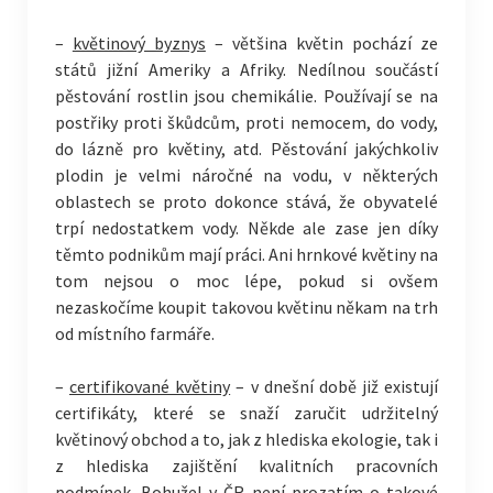
–
květinový byznys
– většina květin pochází ze
států jižní Ameriky a Afriky. Nedílnou součástí
pěstování rostlin jsou chemikálie. Používají se na
postřiky proti škůdcům, proti nemocem, do vody,
do lázně pro květiny, atd. Pěstování jakýchkoliv
plodin je velmi náročné na vodu, v některých
oblastech se proto dokonce stává, že obyvatelé
trpí nedostatkem vody. Někde ale zase jen díky
těmto podnikům mají práci. Ani hrnkové květiny na
tom nejsou o moc lépe, pokud si ovšem
nezaskočíme koupit takovou květinu někam na trh
od místního farmáře.
–
certifikované květiny
– v dnešní době již existují
certifikáty, které se snaží zaručit udržitelný
květinový obchod a to, jak z hlediska ekologie, tak i
z hlediska zajištění kvalitních pracovních
podmínek. Bohužel v ČR není prozatím o takové