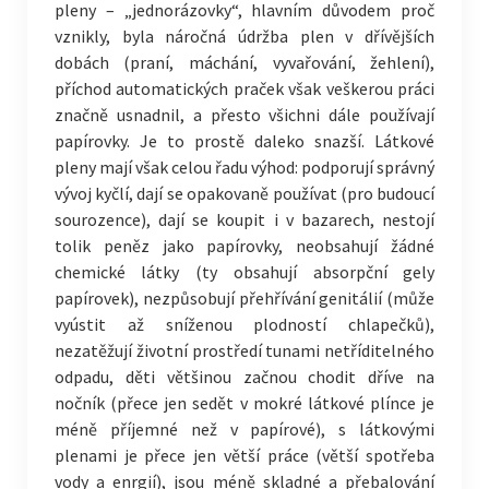
pleny – „jednorázovky“, hlavním důvodem proč
vznikly, byla náročná údržba plen v dřívějších
dobách (praní, máchání, vyvařování, žehlení),
příchod automatických praček však veškerou práci
značně usnadnil, a přesto všichni dále používají
papírovky. Je to prostě daleko snazší. Látkové
pleny mají však celou řadu výhod: podporují správný
vývoj kyčlí, dají se opakovaně používat (pro budoucí
sourozence), dají se koupit i v bazarech, nestojí
tolik peněz jako papírovky, neobsahují žádné
chemické látky (ty obsahují absorpční gely
papírovek), nezpůsobují přehřívání genitálií (může
vyústit až sníženou plodností chlapečků),
nezatěžují životní prostředí tunami netříditelného
odpadu, děti většinou začnou chodit dříve na
nočník (přece jen sedět v mokré látkové plínce je
méně příjemné než v papírové), s látkovými
plenami je přece jen větší práce (větší spotřeba
vody a enrgií), jsou méně skladné a přebalování