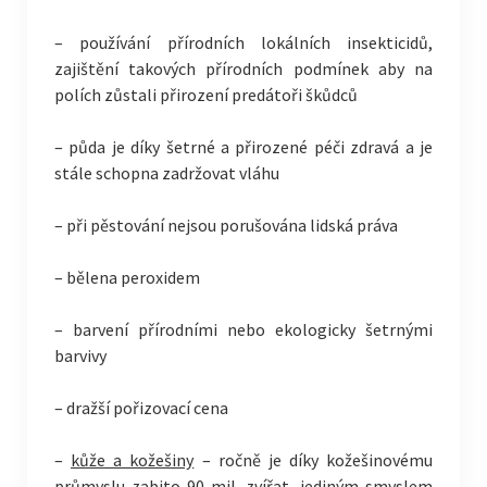
– používání přírodních lokálních insekticidů,
zajištění takových přírodních podmínek aby na
polích zůstali přirození predátoři škůdců
– půda je díky šetrné a přirozené péči zdravá a je
stále schopna zadržovat vláhu
– při pěstování nejsou porušována lidská práva
– bělena peroxidem
– barvení přírodními nebo ekologicky šetrnými
barvivy
– dražší pořizovací cena
–
kůže a kožešiny
– ročně je díky kožešinovému
průmyslu zabito 90 mil. zvířat, jediným smyslem