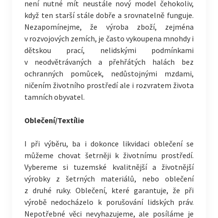
není nutné mít neustále nový model čehokoliv,
když ten starší stále dobře a srovnatelně funguje.
Nezapomínejme, že výroba zboží, zejména
v rozvojových zemích, je často vykoupena mnohdy i
dětskou prací, nelidskými podmínkami
v neodvětrávaných a přehřátých halách bez
ochranných pomůcek, nedůstojnými mzdami,
ničením životního prostředí ale i rozvratem života
tamních obyvatel.
Oblečení/Textílie
I při výběru, ba i dokonce likvidaci oblečení se
můžeme chovat šetrněji k životnímu prostředí.
Vybereme si tuzemské kvalitnější a životnější
výrobky z šetrných materiálů, nebo oblečení
z druhé ruky. Oblečení, které garantuje, že při
výrobě nedocházelo k porušování lidských práv.
Nepotřebné věci nevyhazujeme, ale posíláme je