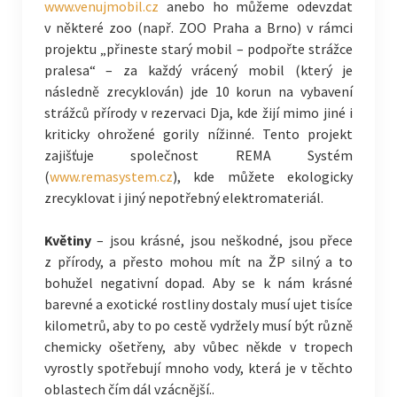
www.venujmobil.cz
anebo ho můžeme odevzdat
v některé zoo (např. ZOO Praha a Brno) v rámci
projektu „přineste starý mobil – podpořte strážce
pralesa“ – za každý vrácený mobil (který je
následně zrecyklován) jde 10 korun na vybavení
strážců přírody v rezervaci Dja, kde žijí mimo jiné i
kriticky ohrožené gorily nížinné. Tento projekt
zajišťuje společnost REMA Systém
(
www.remasystem.cz
), kde můžete ekologicky
zrecyklovat i jiný nepotřebný elektromateriál.
Květiny
– jsou krásné, jsou neškodné, jsou přece
z přírody, a přesto mohou mít na ŽP silný a to
bohužel negativní dopad. Aby se k nám krásné
barevné a exotické rostliny dostaly musí ujet tisíce
kilometrů, aby to po cestě vydržely musí být různě
chemicky ošetřeny, aby vůbec někde v tropech
vyrostly spotřebují mnoho vody, která je v těchto
oblastech čím dál vzácnější..