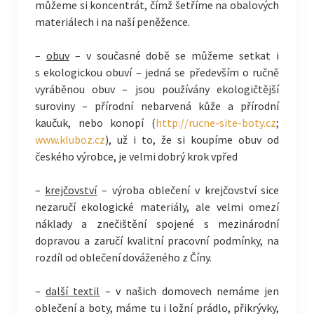
můžeme si koncentrát, čímž šetříme na obalových
materiálech i na naší peněžence.
–
obuv
– v současné době se můžeme setkat i
s ekologickou obuví – jedná se především o ručně
vyráběnou obuv – jsou používány ekologičtější
suroviny – přírodní nebarvená kůže a přírodní
kaučuk, nebo konopí (
http://rucne-site-boty.cz
;
www.kluboz.cz
), už i to, že si koupíme obuv od
českého výrobce, je velmi dobrý krok vpřed
–
krejčovství
– výroba oblečení v krejčovství sice
nezaručí ekologické materiály, ale velmi omezí
náklady a znečištění spojené s mezinárodní
dopravou a zaručí kvalitní pracovní podmínky, na
rozdíl od oblečení dováženého z Číny.
–
další textil
– v našich domovech nemáme jen
oblečení a boty, máme tu i ložní prádlo, přikrývky,