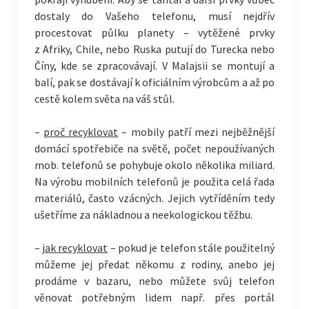
dostaly do Vašeho telefonu, musí nejdřív
procestovat půlku planety – vytěžené prvky
z Afriky, Chile, nebo Ruska putují do Turecka nebo
Číny, kde se zpracovávají. V Malajsii se montují a
balí, pak se dostávají k oficiálním výrobcům a až po
cestě kolem světa na váš stůl.
–
proč recyklovat
– mobily patří mezi nejběžnější
domácí spotřebiče na světě, počet nepoužívaných
mob. telefonů se pohybuje okolo několika miliard.
Na výrobu mobilních telefonů je použita celá řada
materiálů, často vzácných. Jejich vytříděním tedy
ušetříme za nákladnou a neekologickou těžbu.
–
jak recyklovat
– pokud je telefon stále použitelný
můžeme jej předat někomu z rodiny, anebo jej
prodáme v bazaru, nebo můžete svůj telefon
věnovat potřebným lidem např. přes portál