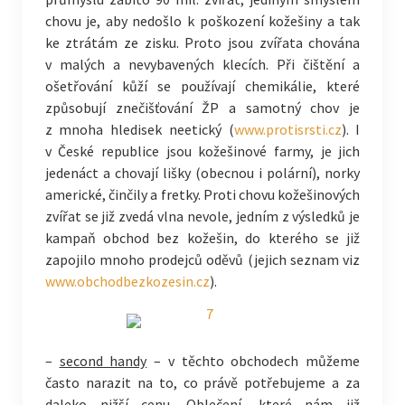
chovu je, aby nedošlo k poškození kožešiny a tak
ke ztrátám ze zisku. Proto jsou zvířata chována
v malých a nevybavených klecích. Při čištění a
ošetřování kůží se používají chemikálie, které
způsobují znečišťování ŽP a samotný chov je
z mnoha hledisek neetický (
www.protisrsti.cz
). I
v České republice jsou kožešinové farmy, je jich
jedenáct a chovají lišky (obecnou i polární), norky
americké, činčily a fretky. Proti chovu kožešinových
zvířat se již zvedá vlna nevole, jedním z výsledků je
kampaň obchod bez kožešin, do kterého se již
zapojilo mnoho prodejců oděvů (jejich seznam viz
www.obchodbezkozesin.cz
).
–
second handy
– v těchto obchodech můžeme
často narazit na to, co právě potřebujeme a za
daleko nižší cenu. Oblečení, které nám již