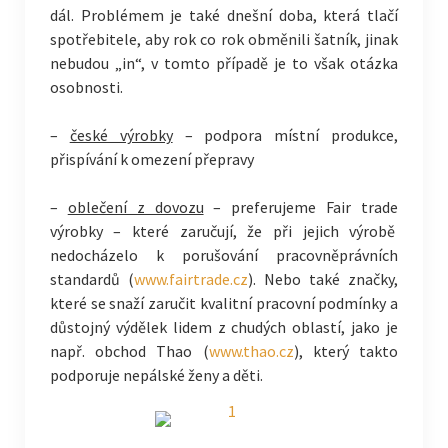
dál. Problémem je také dnešní doba, která tlačí
spotřebitele, aby rok co rok obměnili šatník, jinak
nebudou „in“, v tomto případě je to však otázka
osobnosti.
–
české výrobky
– podpora místní produkce,
přispívání k omezení přepravy
–
oblečení z dovozu
– preferujeme Fair trade
výrobky – které zaručují, že při jejich výrobě
nedocházelo k porušování pracovněprávních
standardů (
www.fairtrade.cz
). Nebo také značky,
které se snaží zaručit kvalitní pracovní podmínky a
důstojný výdělek lidem z chudých oblastí, jako je
např. obchod Thao (
www.thao.cz
), který takto
podporuje nepálské ženy a děti.