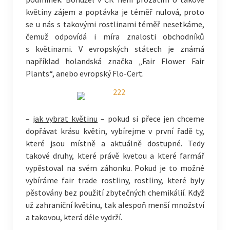
květiny zájem a poptávka je téměř nulová, proto
se u nás s takovými rostlinami téměř nesetkáme,
čemuž odpovídá i míra znalosti obchodníků
s květinami. V evropských státech je známá
například holandská značka „Fair Flower Fair
Plants“, anebo evropský Flo-Cert.
–
jak vybrat květinu
– pokud si přece jen chceme
dopřávat krásu květin, vybírejme v první řadě ty,
které jsou místně a aktuálně dostupné. Tedy
takové druhy, které právě kvetou a které farmář
vypěstoval na svém záhonku. Pokud je to možné
vybíráme fair trade rostliny, rostliny, které byly
pěstovány bez použití zbytečných chemikálií. Když
už zahraniční květinu, tak alespoň menší množství
a takovou, která déle vydrží.