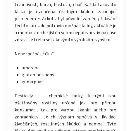
trvanlivost, barva, hustota, chuť. Každá takováto
látka je označena číselným kódem začínající
písmenem E. Ačkoliv byl původní záměr, přidávání
těchto látek do potravin možná kladný, aktuálně je
u mnoha z nich zjištěn velmi negativní vliv na naše
zdraví. Je třeba se takovýmto výrobkům vyhýbat.
Nebezpečná „Éčka“:
amarant
glutaman sodný
guma guar
Pesticidy
– chemické látky, kterými jsou
ošetřovány rostliny určené jak pro přímou
konzumaci, tak pro výrobu tkanin anebo pro
zahradnictví. Jejich význam spočívá v likvidaci
živočišných, rostlinných škůdců a nemocí. Tyto
látky však mají na svědomí otravy zaměstnanců,