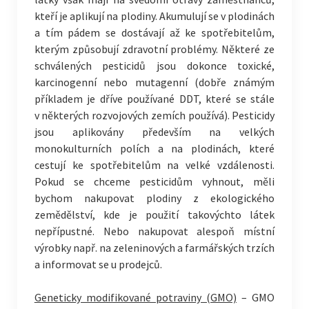
kteří je aplikují na plodiny. Akumulují se v plodinách
a tím pádem se dostávají až ke spotřebitelům,
kterým způsobují zdravotní problémy. Některé ze
schválených pesticidů jsou dokonce toxické,
karcinogenní nebo mutagenní (dobře známým
příkladem je dříve používané DDT, které se stále
v některých rozvojových zemích používá). Pesticidy
jsou aplikovány především na velkých
monokulturních polích a na plodinách, které
cestují ke spotřebitelům na velké vzdálenosti.
Pokud se chceme pesticidům vyhnout, měli
bychom nakupovat plodiny z ekologického
zemědělství, kde je použití takovýchto látek
nepřípustné. Nebo nakupovat alespoň místní
výrobky např. na zeleninových a farmářských trzích
a informovat se u prodejců.
Geneticky modifikované potraviny (GMO)
– GMO