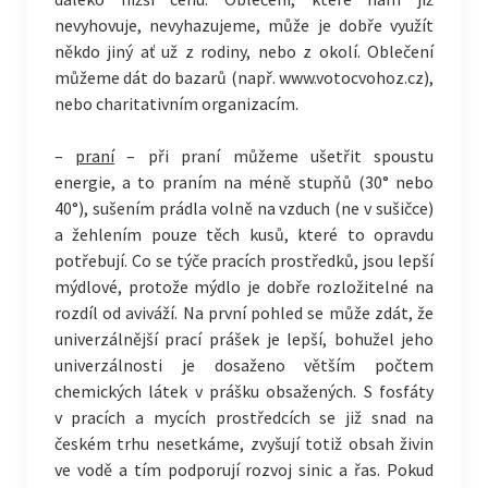
nevyhovuje, nevyhazujeme, může je dobře využít
někdo jiný ať už z rodiny, nebo z okolí. Oblečení
můžeme dát do bazarů (např. www.votocvohoz.cz),
nebo charitativním organizacím.
–
praní
– při praní můžeme ušetřit spoustu
energie, a to praním na méně stupňů (30° nebo
40°), sušením prádla volně na vzduch (ne v sušičce)
a žehlením pouze těch kusů, které to opravdu
potřebují. Co se týče pracích prostředků, jsou lepší
mýdlové, protože mýdlo je dobře rozložitelné na
rozdíl od aviváží. Na první pohled se může zdát, že
univerzálnější prací prášek je lepší, bohužel jeho
univerzálnosti je dosaženo větším počtem
chemických látek v prášku obsažených. S fosfáty
v pracích a mycích prostředcích se již snad na
českém trhu nesetkáme, zvyšují totiž obsah živin
ve vodě a tím podporují rozvoj sinic a řas. Pokud