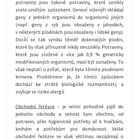
potraviny jsou takové potraviny, které vznikly
zcela umělým způsobem. Genoví inženýři vkládají
geny z jedněch organismů do organismů jiných
(např. geny z ryb jsou obsaženy v jahodách,
v některých plodinách jsou obsaženy i lidské geny).
Docílí se tak vzniku téměř dokonalých plodin,
které by však přirozeně nikdy nevznikly. Potraviny,
které jsou složené z více jak 0,9 % geneticky
modifikovaných organismů, musí být označeny. To
však neplatí u zvířat, která byla těmito plodinami
krmena. Problémem je, že tímto způsobem
dochází ke ztrátě biologické rozmanitosti, a
zvyšuje se riziko alergií.
Obchodní řetězce
– je velmi pohodlné zajít do
jednoho obchodu a sehnat tam všechno, od
potravin, přes hygienické potřeby až k hračkám,
knihám a potřebám pro domácnost. Velké
obchodní řetězce se však většinou nezajímají o