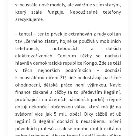
si neustále nové modely, ale vydržme s tím starým,
který stále funguje. Nepoužitelné telefony
zrecyklujeme.
–
tantal
– tento prvek je extrahován z rudy coltan
tzv. „černého zlata“, hojně se používá v mobilních
telefonech, noteboocích a dalších
elektrozařízeních. Centrum těžby se nachází
hlavně v demokratické republice Kongo. Zde se těží
v těch nejhorších podmínkách – dochází
k neustálému ničení ŽP, lidé nedostávají patřičné
ohodnocení, dětská práce není výjimkou. Navíc
finance získané z těžby (a to především ilegální,
probíhající i na územích národních parků) zřejmě
dotují nekončící občanskou válku, která má již na
svědomí více jak 5 mil. obětí. Díky těžbě ať už
legální či ilegální dochází k neustálému ničení
původních pralesů a tak se mnoho druhů ocitá na
pokraji vyhubení. Aby se tantal a další prvky vůbec