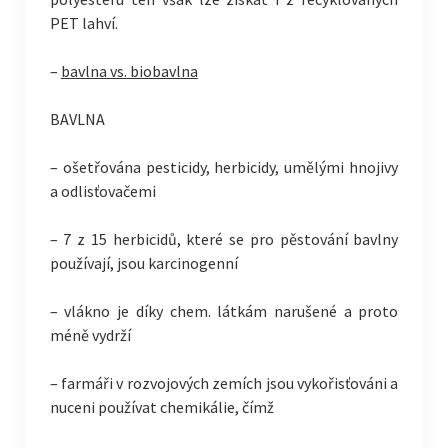
PET lahví.
–
bavlna vs. biobavlna
BAVLNA
– ošetřována pesticidy, herbicidy, umělými hnojivy
a odlisťovačemi
– 7 z 15 herbicidů, které se pro pěstování bavlny
používají, jsou karcinogenní
– vlákno je díky chem. látkám narušené a proto
méně vydrží
– farmáři v rozvojových zemích jsou vykořisťováni a
nuceni používat chemikálie, čímž