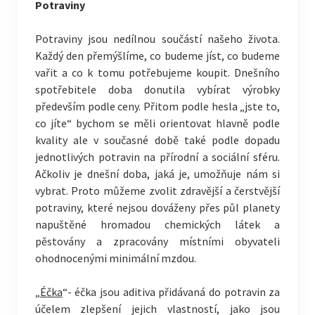
Potraviny
Potraviny jsou nedílnou součástí našeho života.
Každý den přemýšlíme, co budeme jíst, co budeme
vařit a co k tomu potřebujeme koupit. Dnešního
spotřebitele doba donutila vybírat výrobky
především podle ceny. Přitom podle hesla „jste to,
co jíte“ bychom se měli orientovat hlavně podle
kvality ale v současné době také podle dopadu
jednotlivých potravin na přírodní a sociální sféru.
Ačkoliv je dnešní doba, jaká je, umožňuje nám si
vybrat. Proto můžeme zvolit zdravější a čerstvější
potraviny, které nejsou dováženy přes půl planety
napuštěné hromadou chemických látek a
pěstovány a zpracovány místními obyvateli
ohodnocenými minimální mzdou.
„Éčka
“- éčka jsou aditiva přidávaná do potravin za
účelem zlepšení jejich vlastností, jako jsou