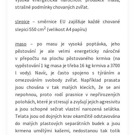
strašné podmínky chovaných zvířat.
slepice
– směrnice EU zajišťuje každé chované
2
slepici 550 cm
(velikost A4 papíru)
maso
– po masu je vysoká poptávka, jeho
pěstování je ale velmi energeticky náročné
v přepočtu na plochu pěstovaného krmiva (na
vypěstování 1 kg masa je třeba 16 kg krmiva a 3700
l vody). Navíc, je často spojeno s týráním a
omezováním svobody zvířat. Například prasata
jsou chována v tak malých klecích, že se ani
nepohnou, proto rodí prasnice v nepřirozených
polohách, které je stresují a zvyšují jejich agresivitu
a jsou schopné sežrat vlastní narozená selátka.
Telata jsou od dojných krav okamžitě odstavována
do malých plastových separátních budek a jsou
krmena umělými kašemi, nedostanou tak tolik