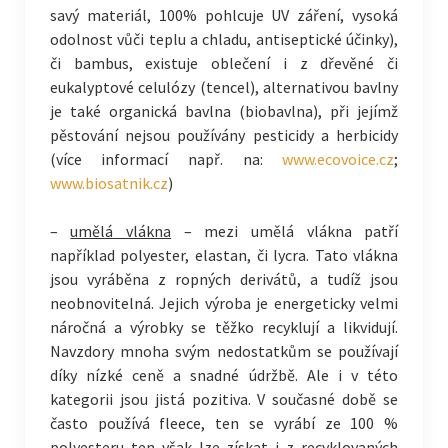
savý materiál, 100% pohlcuje UV záření, vysoká
odolnost vůči teplu a chladu, antiseptické účinky),
či bambus, existuje oblečení i z dřevěné či
eukalyptové celulózy (tencel), alternativou bavlny
je také organická bavlna (biobavlna), při jejímž
pěstování nejsou používány pesticidy a herbicidy
(více informací např. na:
www.ecovoice.cz
;
www.biosatnik.cz
)
–
umělá vlákna
– mezi umělá vlákna patří
například polyester, elastan, či lycra. Tato vlákna
jsou vyráběna z ropných derivátů, a tudíž jsou
neobnovitelná. Jejich výroba je energeticky velmi
náročná a výrobky se těžko recyklují a likvidují.
Navzdory mnoha svým nedostatkům se používají
díky nízké ceně a snadné údržbě. Ale i v této
kategorii jsou jistá pozitiva. V současné době se
často používá fleece, ten se vyrábí ze 100 %
polyesteru ten však lze získat i z recyklovaných