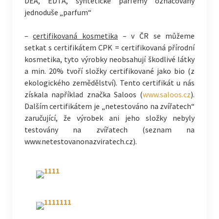
DEA, EDTA, syntetické parfémy označovány
jednoduše „parfum“
–
certifikovaná kosmetika
– v ČR se můžeme
setkat s certifikátem CPK = certifikovaná přírodní
kosmetika, tyto výrobky neobsahují škodlivé látky
a min. 20% tvoří složky certifikované jako bio (z
ekologického zemědělství). Tento certifikát u nás
získala například značka Saloos (
www.saloos.cz
).
Dalším certifikátem je „netestováno na zvířatech“
zaručující, že výrobek ani jeho složky nebyly
testovány na zvířatech (seznam na
www.netestovanonazviratech.cz).