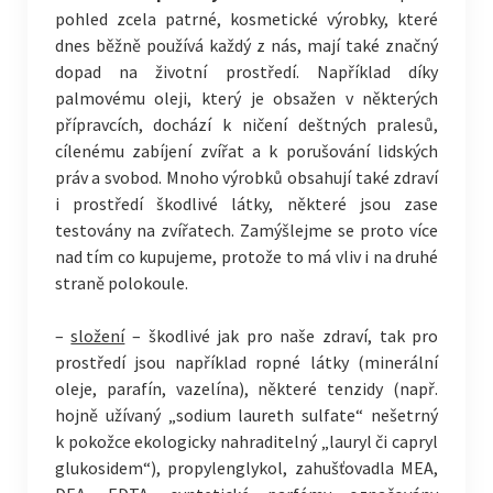
pohled zcela patrné, kosmetické výrobky, které
dnes běžně používá každý z nás, mají také značný
dopad na životní prostředí. Například díky
palmovému oleji, který je obsažen v některých
přípravcích, dochází k ničení deštných pralesů,
cílenému zabíjení zvířat a k porušování lidských
práv a svobod. Mnoho výrobků obsahují také zdraví
i prostředí škodlivé látky, některé jsou zase
testovány na zvířatech. Zamýšlejme se proto více
nad tím co kupujeme, protože to má vliv i na druhé
straně polokoule.
–
složení
– škodlivé jak pro naše zdraví, tak pro
prostředí jsou například ropné látky (minerální
oleje, parafín, vazelína), některé tenzidy (např.
hojně užívaný „sodium laureth sulfate“ nešetrný
k pokožce ekologicky nahraditelný „lauryl či capryl
glukosidem“), propylenglykol, zahušťovadla MEA,