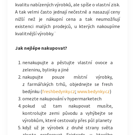
kvalitu nabízených výrobků, ale spíše o vlastní zisk.
A tak velmi často jednají nečestně a nasazují ceny
nižší než je nákupní cena a tak neumožňují
existenci malých prodejců, u kterých nakoupíme
kvalitnější výrobky.¨
Jak nejlépe nakupovat?
nenakupujte a pěstujte vlastní ovoce a
zeleninu, bylinky a jiné
nakupujte pouze místní výrobky,
z farmářských trhů, objednejte se fresh
bedýnku (
freshbedynky.cz
;
www.bedynky.cz
)
omezte nakupování v hypermarketech
pokud už tam nakupovat musíte,
kontrolujte zemi původu a vyhýbejte se
výrobkům, které cestovaly přes půl planety
když už je výrobek z druhé strany světa
zkuste preferovat Fairtrade, u kterého