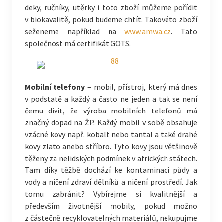
deky, ručníky, utěrky i toto zboží můžeme pořídit
v biokavalitě, pokud budeme chtít. Takovéto zboží
seženeme například na
www.amwa.cz
. Tato
společnost má certifikát GOTS.
Mobilní telefony
– mobil, přístroj, který má dnes
v podstatě a každý a často ne jeden a tak se není
čemu divit, že výroba mobilních telefonů má
značný dopad na ŽP. Každý mobil v sobě obsahuje
vzácné kovy např. kobalt nebo tantal a také drahé
kovy zlato anebo stříbro. Tyto kovy jsou většinově
těženy za nelidských podmínek v afrických státech.
Tam díky těžbě dochází ke kontaminaci půdy a
vody a ničení zdraví dělníků a ničení prostředí. Jak
tomu zabránit? Vybírejme si kvalitnější a
především životnější mobily, pokud možno
z částečně recyklovatelných materiálů, nekupujme