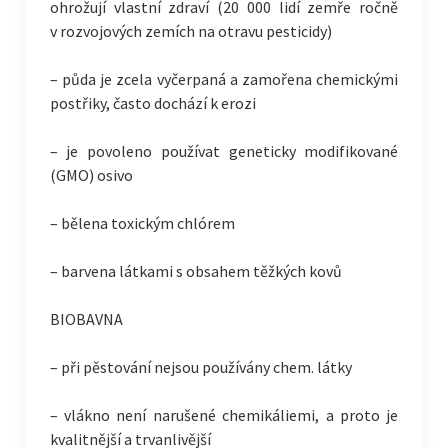
ohrožují vlastní zdraví (20 000 lidí zemře ročně
v rozvojových zemích na otravu pesticidy)
– půda je zcela vyčerpaná a zamořena chemickými
postřiky, často dochází k erozi
– je povoleno používat geneticky modifikované
(GMO) osivo
– bělena toxickým chlórem
– barvena látkami s obsahem těžkých kovů
BIOBAVNA
– při pěstování nejsou používány chem. látky
– vlákno není narušené chemikáliemi, a proto je
kvalitnější a trvanlivější