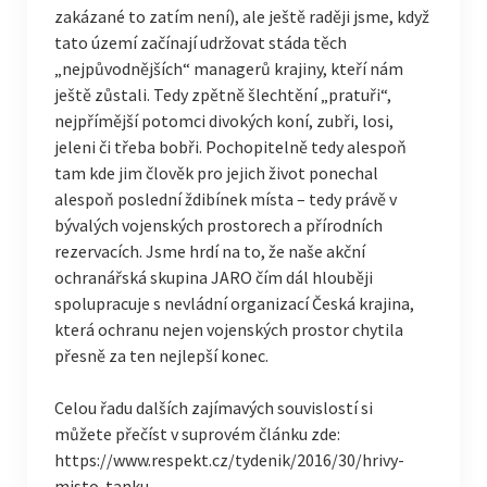
zakázané to zatím není), ale ještě raději jsme, když
tato území začínají udržovat stáda těch
„nejpůvodnějších“ managerů krajiny, kteří nám
ještě zůstali. Tedy zpětně šlechtění „pratuři“,
nejpřímější potomci divokých koní, zubři, losi,
jeleni či třeba bobři. Pochopitelně tedy alespoň
tam kde jim člověk pro jejich život ponechal
alespoň poslední ždibínek místa – tedy právě v
bývalých vojenských prostorech a přírodních
rezervacích. Jsme hrdí na to, že naše akční
ochranářská skupina JARO čím dál hlouběji
spolupracuje s nevládní organizací Česká krajina,
která ochranu nejen vojenských prostor chytila
přesně za ten nejlepší konec.
Celou řadu dalších zajímavých souvislostí si
můžete přečíst v suprovém článku zde:
https://www.respekt.cz/tydenik/2016/30/hrivy-
misto-tanku