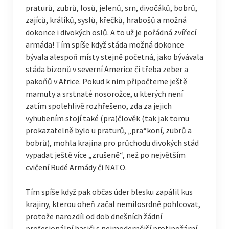
praturů, zubrů, losů, jelenů, srn, divočáků, bobrů,
zajíců, králíků, syslů, křečků, hrabošů a možná
dokonce i divokých oslů. A to už je pořádná zvířecí
armáda! Tím spíše když stáda možná dokonce
bývala alespoň místy stejně početná, jako bývávala
stáda bizonů v severní Americe či třeba zeber a
pakoňů v Africe. Pokud k nim připočteme ještě
mamuty a srstnaté nosorožce, u kterých není
zatím spolehlivě rozhřešeno, zda za jejich
vyhubením stojí také (pra)člověk (tak jak tomu
prokazatelně bylo u praturů, „pra“koní, zubrů a
bobrů), mohla krajina pro průchodu divokých stád
vypadat ještě více „zrušeně“, než po největším
cvičení Rudé Armády či NATO.
Tím spíše když pak občas úder blesku zapálil kus
krajiny, kterou oheň začal nemilosrdně pohlcovat,
protože narozdíl od dob dnešních žádní
profesionální hasiči s nejmodernější protipožární