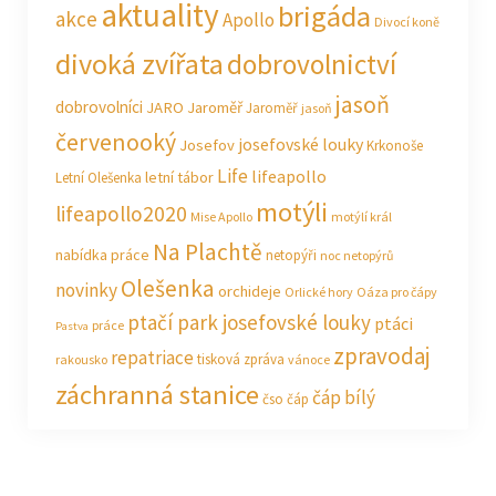
aktuality
brigáda
akce
Apollo
Divocí koně
divoká zvířata
dobrovolnictví
jasoň
dobrovolníci
JARO Jaroměř
Jaroměř
jasoň
červenooký
josefovské louky
Josefov
Krkonoše
Life
lifeapollo
letní tábor
Letní Olešenka
motýli
lifeapollo2020
Mise Apollo
motýlí král
Na Plachtě
nabídka práce
netopýři
noc netopýrů
Olešenka
novinky
orchideje
Orlické hory
Oáza pro čápy
ptačí park josefovské louky
ptáci
práce
Pastva
zpravodaj
repatriace
tisková zpráva
rakousko
vánoce
záchranná stanice
čáp bílý
čso
čáp