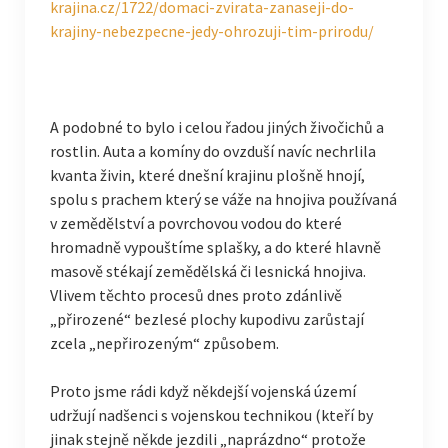
krajina.cz/1722/domaci-zvirata-zanaseji-do-
krajiny-nebezpecne-jedy-ohrozuji-tim-prirodu/
A podobné to bylo i celou řadou jiných živočichů a
rostlin. Auta a komíny do ovzduší navíc nechrlila
kvanta živin, které dnešní krajinu plošně hnojí,
spolu s prachem který se váže na hnojiva používaná
v zemědělství a povrchovou vodou do které
hromadně vypouštíme splašky, a do které hlavně
masově stékají zemědělská či lesnická hnojiva.
Vlivem těchto procesů dnes proto zdánlivě
„přirozené“ bezlesé plochy kupodivu zarůstají
zcela „nepřirozeným“ způsobem.
Proto jsme rádi když někdejší vojenská území
udržují nadšenci s vojenskou technikou (kteří by
jinak stejně někde jezdili „naprázdno“ protože