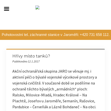
Pohotovostní tel. záchranné stanice v Jaroměři: +420 731 658 112.
Hřívy místo tanků?
Publikováno 12.1.2017
Akční ochranářská skupina JARO se věnuje mj. i
aktivní péči o bývalé vojenské výcvikové prostory a
vojenská cvičiště. V současné době se podílíme na
ochraně těchto bývalých „armádních“ ploch:
Ralsko, Milovice-Mladá, Hradec Králové – Na
Plachtě, Josefov u Jaroměře, Semanín, Rašovice,
Pardubice – Červeňák a Lázně Bohdaneč – Na obci.