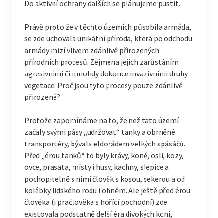
Do aktivní ochrany dalších se plánujeme pustit.
Právě proto že v těchto územích působila armáda,
se zde uchovala unikátní příroda, která po odchodu
armády mizí vlivem zdánlivě přirozených
přírodních procesů. Zejména jejich zarůstáním
agresivními či mnohdy dokonce invazivními druhy
vegetace. Proč jsou tyto procesy pouze zdánlivě
přirozené?
Protože zapomínáme na to, že než tato území
začaly svými pásy „udržovat“ tanky a obrněné
transportéry, bývala eldorádem velkých spásáčů.
Před „érou tanků“ to byly krávy, koně, osli, kozy,
ovce, prasata, místy i husy, kachny, slepice a
pochopitelně s nimi člověk s kosou, sekerou a od
kolébky lidského rodu i ohněm. Ale ještě před érou
člověka (i pračlověka s hořící pochodní) zde
existovala podstatně delší éra divokých koní,