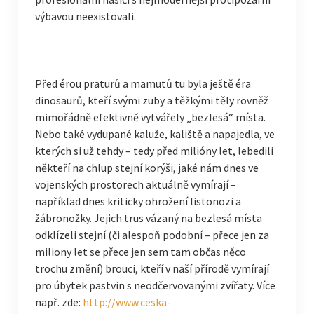
výbavou neexistovali.
Před érou praturů a mamutů tu byla ještě éra
dinosaurů, kteří svými zuby a těžkými těly rovněž
mimořádně efektivně vytvářely „bezlesá“ místa.
Nebo také vydupané kaluže, kaliště a napajedla, ve
kterých si už tehdy – tedy před milióny let, lebedili
někteří na chlup stejní korýši, jaké nám dnes ve
vojenských prostorech aktuálně vymírají –
například dnes kriticky ohrožení listonozi a
žábronožky. Jejich trus vázaný na bezlesá místa
odklízeli stejní (či alespoň podobní – přece jen za
miliony let se přece jen sem tam občas něco
trochu změní) brouci, kteří v naší přírodě vymírají
pro úbytek pastvin s neodčervovanými zvířaty. Více
např. zde:
http://www.ceska-