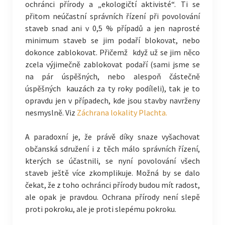
ochránci přírody a „ekologičtí aktivisté“. Ti se
přitom neúčastní správních řízení při povolování
staveb snad ani v 0,5 % případů a jen naprosté
minimum staveb se jim podaří blokovat, nebo
dokonce zablokovat. Přičemž když už se jim něco
zcela výjimečně zablokovat podaří (sami jsme se
na pár úspěšných, nebo alespoň částečně
úspěšných kauzách za ty roky podíleli), tak je to
opravdu jen v případech, kde jsou stavby navrženy
nesmyslně. Viz
Záchrana lokality Plachta.
A paradoxní je, že právě díky snaze vyšachovat
občanská sdružení i z těch málo správních řízení,
kterých se účastnili, se nyní povolování všech
staveb ještě více zkomplikuje. Možná by se dalo
čekat, že z toho ochránci přírody budou mít radost,
ale opak je pravdou. Ochrana přírody není slepě
proti pokroku, ale je proti slepému pokroku.