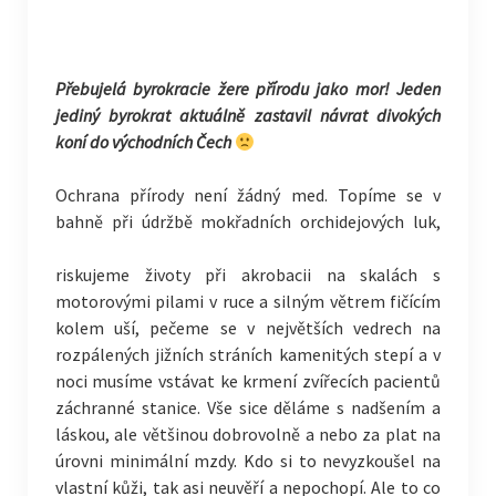
Přebujelá byrokracie žere přírodu jako mor! Jeden
jediný byrokrat aktuálně zastavil návrat divokých
koní do východních Čech
Ochrana přírody není žádný med. Topíme se v
bahně při údržbě mokřadních orchidejových luk,
riskujeme životy při akrobacii na skalách s
motorovými pilami v ruce a silným větrem fičícím
kolem uší, pečeme se v největších vedrech na
rozpálených jižních stráních kamenitých stepí a v
noci musíme vstávat ke krmení zvířecích pacientů
záchranné stanice. Vše sice děláme s nadšením a
láskou, ale většinou dobrovolně a nebo za plat na
úrovni minimální mzdy. Kdo si to nevyzkoušel na
vlastní kůži, tak asi neuvěří a nepochopí. Ale to co