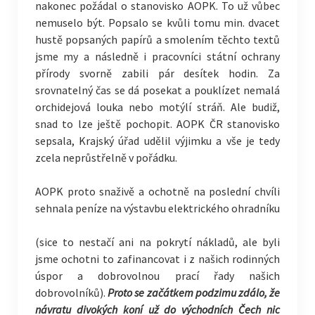
nakonec požádal o stanovisko AOPK. To už vůbec
nemuselo být. Popsalo se kvůli tomu min. dvacet
hustě popsaných papírů a smolením těchto textů
jsme my a následně i pracovníci státní ochrany
přírody svorně zabili pár desítek hodin. Za
srovnatelný čas se dá posekat a pouklízet nemalá
orchidejová louka nebo motýlí stráň. Ale budiž,
snad to lze ještě pochopit. AOPK ČR stanovisko
sepsala, Krajský úřad udělil výjimku a vše je tedy
zcela neprůstřelně v pořádku.
AOPK proto snaživě a ochotně na poslední chvíli
sehnala peníze na
výstavbu elektrického ohradníku
(sice to nestačí ani na pokrytí nákladů, ale byli
jsme ochotni to zafinancovat i z našich rodinných
úspor a dobrovolnou prací řady našich
dobrovolníků).
Proto se začátkem podzimu zdálo, že
návratu divokých koní už do východních Čech nic