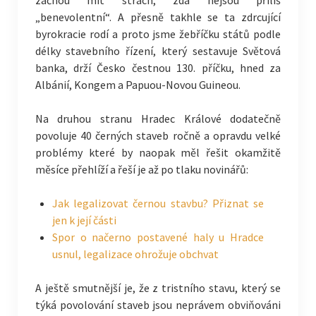
začnou mít strach, zda nejsou příliš
„benevolentní“. A přesně takhle se ta zdrcující
byrokracie rodí a proto jsme žebříčku států podle
délky stavebního řízení, který sestavuje Světová
banka, drží Česko čestnou 130. příčku, hned za
Albánií, Kongem a Papuou-Novou Guineou.
Na druhou stranu Hradec Králové dodatečně
povoluje 40 černých staveb ročně a opravdu velké
problémy které by naopak měl řešit okamžitě
měsíce přehlíží a řeší je až po tlaku novinářů:
Jak legalizovat černou stavbu? Přiznat se
jen k její části
Spor o načerno postavené haly u Hradce
usnul, legalizace ohrožuje obchvat
A ještě smutnější je, že z tristního stavu, který se
týká povolování staveb jsou neprávem obviňováni