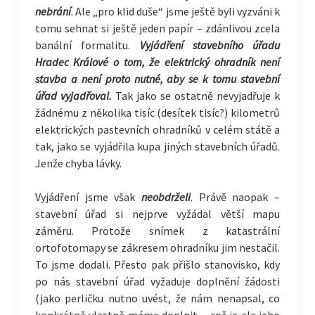
nebrání
. Ale „pro klid duše“ jsme ještě byli vyzváni k
tomu sehnat si ještě jeden papír – zdánlivou zcela
banální formalitu.
Vyjádření stavebního úřadu
Hradec Králové o tom, že elektrický ohradník není
stavba a není proto nutné, aby se k tomu stavební
úřad vyjadřoval.
Tak jako se ostatně nevyjadřuje k
žádnému z několika tisíc (desítek tisíc?) kilometrů
elektrických pastevních ohradníků v celém státě a
tak, jako se vyjádřila kupa jiných stavebních úřadů.
Jenže chyba lávky.
Vyjádření jsme však
neobdrželi
. Právě naopak –
stavební úřad si nejprve vyžádal větší mapu
záměru. Protože snímek z katastrální
ortofotomapy se zákresem ohradníku jim nestačil.
To jsme dodali. Přesto pak přišlo stanovisko, kdy
po nás stavební úřad vyžaduje doplnění žádosti
(jako perličku nutno uvést, že nám nenapsal, co