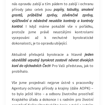
nás opravdu zabíjí a tím pádem to zabíjí i ochranu
přírody jako celek jsou
papíry, tabulky, smolení
grantů, průběžné zprávy, závěrečné zprávy,
vyúčtování a následně neustále kontroly a kontroly
kontrol
. I když máme pokaždé vše v pořádku,
protože jsme právě neustálými kontrolami
vycepováni až k nechutné byrokratické
dokonalosti, je to opravdu ubíjející.
Aktuálně přebujelá byrokracie a hlavně
jeden
obzvláště urputný byrokrat zastavil návrat divokých
koní do východních Čech
! Pro Vaši představu, jak to
probíhalo.
Vše jsme projednali nejprve ústně s pracovníky
Agentury ochrany přírody a krajiny (dále AOPK) –
to bylo ještě léto – a odboru životního prostředí
Krajského úřadu a dokonce i s radním pro životní