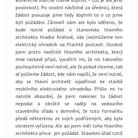
konkrétně vlastně máme doplnit – což je ale jeho
povinnost). Po osobní návštěvě za úřednicí, která
žádost posuzuje jsme tedy doplnili to o co jsme
byli požádáni. Zároveň nám ale bylo sděleno, že
bude nutné požádat o stanovisko hlavního
architekta Hradce Králové, zda (ne)můžeme ten
elektrický ohradník na Plachtě postavit. Osobně
jsem proto navštívil hlavního architekta, který
mne laskavě přijal, vysvětlil mi, že nic takového
pochopitelně není nutné, ale že pokud chceme, tak
ať pošleme žádost, kde nám napíší, že není nutné,
aby se hlavní architekt vyjadřoval ke stavbě
mobilního elektrického ohradníku. Přišlo mi to
natolik absurdní, že jsem nakonec tu žádost
nepodal a obrátil se raději na vedoucího
stavebního úřadu v domnění, že tuto formalitu
předá některému ze svých podřízených, aby byla
obratem vyřízena. Ale asi jsem měl toho hlavního
architekta přece jen požádat. Stavební úřad totiž