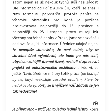
zatím nejen že už několik týdnů suší naši žádost.
Dle informací od lidí z AOPK ČR, kteří se snažili
tuto formalitu popostrčit, protože peníze na
výstavbu ohradníku pro koně je potřeba
proinvestovat nejpozději do 15. prosince a
nejpozději do 25. listopadu proto musejí být
všechny potřebné papíry v Praze, jsme se dozvěděli
doslova šokující informace. Úřednice údajně nejen,
že
nenapíše stanovisko, že není nutné, aby se
stavební úřad vyjadřoval, ale bude po nás chtít,
abychom zahájili územní řízení, nechali si zpracovat
projekt od autorizovaného architekta
a kdo ví, co
ještě. Navíc úřednice má prý tolik práce (
no bodejď
by ne, když neexistuje zásadní problém, který by
nedokázala vyrobit
), že
k vyřízení naší žádosti se jen
tak nedostane!
Vše
je připraveno – stačí jen to jedno jediné lejstro
, které