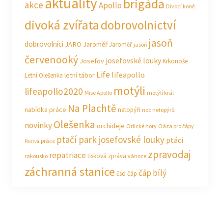
aktuality
brigáda
akce
Apollo
Divocí koně
divoká zvířata
dobrovolnictví
jasoň
dobrovolníci
JARO Jaroměř
Jaroměř
jasoň
červenooký
josefovské louky
Josefov
Krkonoše
Life
lifeapollo
letní tábor
Letní Olešenka
motýli
lifeapollo2020
Mise Apollo
motýlí král
Na Plachtě
nabídka práce
netopýři
noc netopýrů
Olešenka
novinky
orchideje
Orlické hory
Oáza pro čápy
ptačí park josefovské louky
ptáci
práce
Pastva
zpravodaj
repatriace
tisková zpráva
rakousko
vánoce
záchranná stanice
čáp bílý
čso
čáp