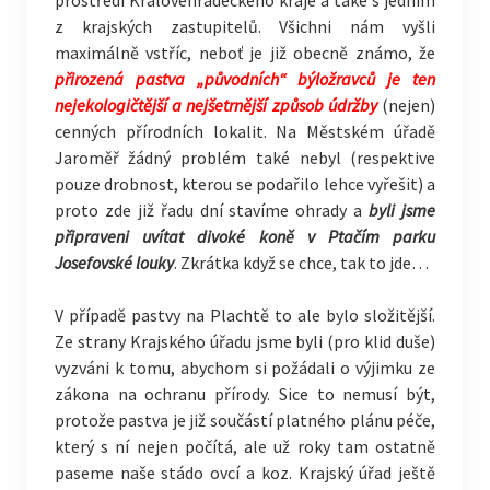
prostředí Královéhradeckého kraje a také s jedním
z krajských zastupitelů. Všichni nám vyšli
maximálně vstříc, neboť je již obecně známo, že
přirozená pastva „původních“ býložravců je ten
nejekologičtější a nejšetrnější způsob údržby
(nejen)
cenných přírodních lokalit. Na Městském úřadě
Jaroměř žádný problém také nebyl (respektive
pouze drobnost, kterou se podařilo lehce vyřešit) a
proto zde již řadu dní stavíme ohrady a
byli jsme
připraveni uvítat divoké koně v Ptačím parku
Josefovské louky
. Zkrátka když se chce, tak to jde…
V případě pastvy na Plachtě to ale bylo složitější.
Ze strany Krajského úřadu jsme byli (pro klid duše)
vyzváni k tomu, abychom si požádali o výjimku ze
zákona na ochranu přírody. Sice to nemusí být,
protože pastva je již součástí platného plánu péče,
který s ní nejen počítá, ale už roky tam ostatně
paseme naše stádo ovcí a koz. Krajský úřad ještě