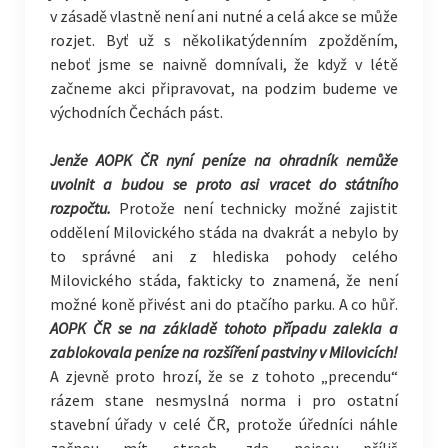
v zásadě vlastně není ani nutné a celá akce se může
rozjet. Byť už s několikatýdenním zpožděním,
neboť jsme se naivně domnívali, že když v létě
začneme akci připravovat, na podzim budeme ve
východních Čechách pást.
Jenže AOPK ČR nyní peníze na ohradník nemůže
uvolnit a budou se proto asi vracet do státního
rozpočtu.
Protože není technicky možné zajistit
oddělení Milovického stáda na dvakrát a nebylo by
to správné ani z hlediska pohody celého
Milovického stáda, fakticky to znamená, že není
možné koně přivést ani do ptačího parku. A co hůř.
AOPK ČR se na základě tohoto případu zalekla a
zablokovala peníze na rozšíření pastviny v Milovicích!
A zjevně proto hrozí, že se z tohoto „precendu“
rázem stane nesmyslná norma i pro ostatní
stavební úřady v celé ČR, protože úředníci náhle