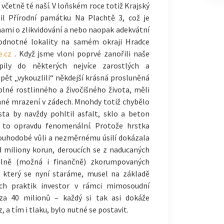
včetně té naší. V loňském roce totiž Krajský
sil Přírodní památku Na Plachtě 3, což je
ahami o zlikvidování a nebo naopak adekvátní
dnotné lokality na samém okraji Hradce
.cz
. Když jsme vloni poprvé zanořili naše
pily do některých nejvíce zarostlých a
pět „vykouzlili“ někdejší krásná prosluněná
 plné rostlinného a živočišného života, měli
mné mrazení v zádech. Mnohdy totiž chybělo
ta by navždy pohltil asfalt, sklo a beton
 to opravdu fenomenální. Protože hrstka
ouhodobé vůli a nezměrnému úsilí dokázala
d miliony korun, deroucích se z naducaných
álně (možná i finančně) zkorumpovaných
o který se nyní staráme, musel na základě
ých praktik investor v rámci mimosoudní
za 40 milionů – každý si tak asi dokáže
 a tím i tlaku, bylo nutné se postavit.