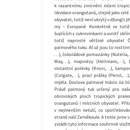
k razantnímu zmírnění ničení tropi
likvidace orangutanů, stejně jako celé 
obyvatel, totiž není ukrytý v džungli 
my – Evropané. Konkrétně se totiž 
šuplících s cukrovinkami a uvnitř skř
totiž naprosté většině obyvatel 
palmového tuku. Ať už jsou to rostlin
…), čokoládové pomazánky (Nutella,…)
Way,…), majonézy (Hellmans,…), 
instantní polévky (Knorr,…), šampon
(Colgate,…), prací prášky (Persil,…
mýdla. Doslova palmové máslo na hla
Právě palmový tuk určený pro naš
obrovských ploch tropických prales
orangutanů i místních obyvatel. Při
v nejmenším netuší, co spotřebová
straně naší Zeměkoule. A tohle jsme s
zvládli tyto informace souhrnně vložit