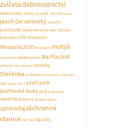
zvířata
dobrovolnictví
dobrovolníci
JARO Jaroměř
Jaroměř
jasoň
jasoň červenooký
Josefov
josefovské louky
Krkonoše
Letní Olešenka
Life
lifeapollo
letní tábor
motýli
lifeapollo2020
Mise Apollo
Na Plachtě
nabídka práce
motýlí král
novinky
netopýři
noc netopýrů
Olešenka
orchideje
Orlické hory
Oáza pro
ptačí park
čápy
práce
Pastva
josefovské louky
ptáci
rakousko
repatriace
tisková zpráva
vánoce
záchranná
zpravodaj
stanice
čáp bílý
čso
čáp