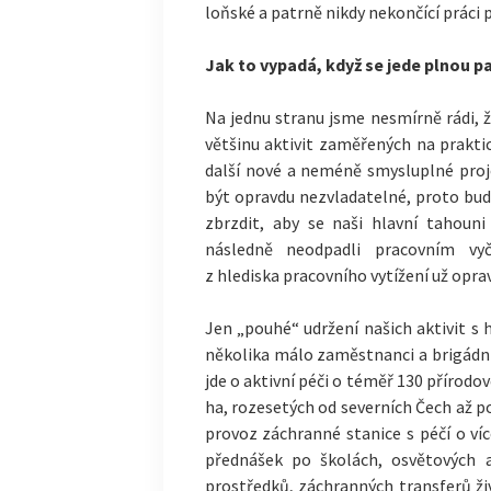
loňské a patrně nikdy nekončící práci p
Jak to vypadá, když se jede plnou p
Na jednu stranu jsme nesmírně rádi, 
většinu aktivit zaměřených na praktic
další nové a neméně smysluplné proj
být opravdu nezvladatelné, proto bu
zbrzdit, aby se naši hlavní tahouni 
následně neodpadli pracovním vy
z hlediska pracovního vytížení už opra
Jen „pouhé“ udržení našich aktivit s 
několika málo zaměstnanci a brigádník
jde o aktivní péči o téměř 130 přírod
ha, rozesetých od severních Čech až po
provoz záchranné stanice s péčí o ví
přednášek po školách, osvětových a
prostředků, záchranných transferů živ