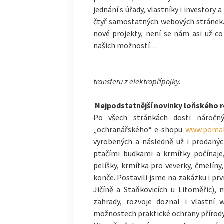
jednání s úřady, vlastníky i investor
čtyř samostatných webových stránek.
nové projekty, není se nám asi už co
našich možností…
transferu z elektropřípojky.
Nejpodstatnější novinky loňského 
Po všech stránkách dosti náročn
„ochranářského“ e-shopu
www.pomah
vyrobených a následně už i prodanýc
ptačími budkami a krmítky počínaje,
pelíšky, krmítka pro veverky, čmelín
konče. Postavili jsme na zakázku i prv
Jičíně a Staňkovicích u Litoměřic),
zahrady, rozvoje doznal i vlastní 
možnostech praktické ochrany přírody 