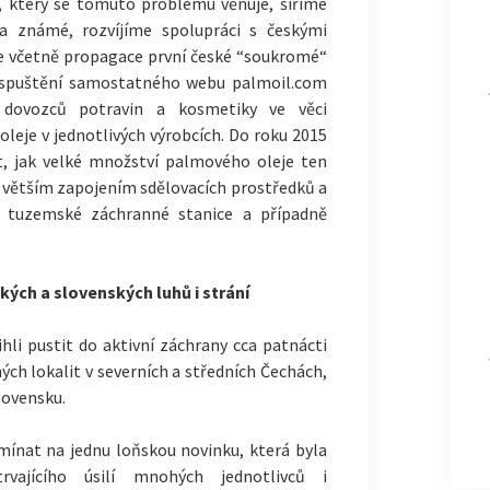
, který se tomuto problému věnuje, šíříme
a známé, rozvíjíme spolupráci s českými
ie včetně propagace první české “soukromé“
 spuštění samostatného webu palmoil.com
 dovozců potravin a kosmetiky ve věci
eje v jednotlivých výrobcích. Do roku 2015
it, jak velké množství palmového oleje ten
s větším zapojením sdělovacích prostředků a
, tuzemské záchranné stanice a případně
ých a slovenských luhů i strání
ihli pustit do aktivní záchrany cca patnácti
ch lokalit v severních a středních Čechách,
lovensku.
nat na jednu loňskou novinku, která byla
trvajícího úsilí mnohých jednotlivců i