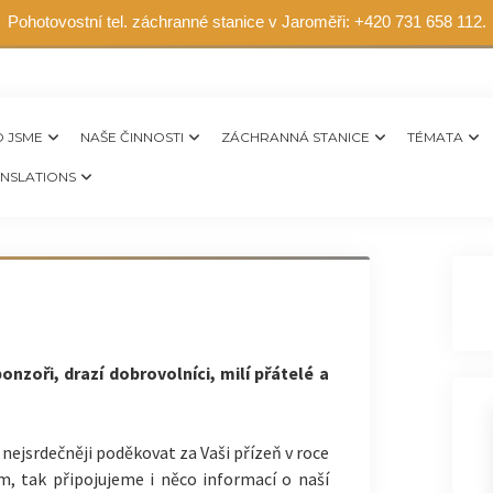
Pohotovostní tel. záchranné stanice v Jaroměři: +420 731 658 112.
 JSME
NAŠE ČINNOSTI
ZÁCHRANNÁ STANICE
TÉMATA
NSLATIONS
onzoři, drazí dobrovolníci, milí přátelé a
nejsrdečněji poděkovat za Vaši přízeň v roce
m, tak připojujeme i něco informací o naší