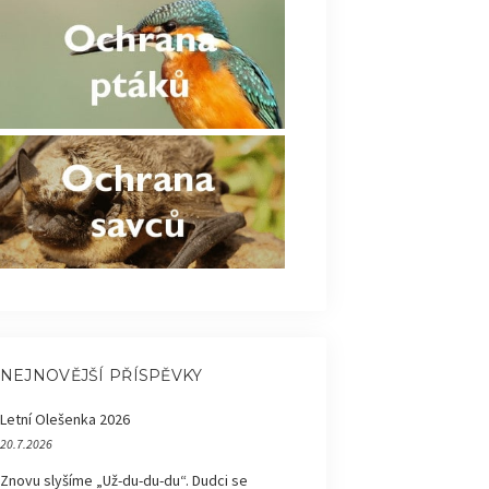
NEJNOVĚJŠÍ PŘÍSPĚVKY
Letní Olešenka 2026
20.7.2026
Znovu slyšíme „Už-du-du-du“. Dudci se