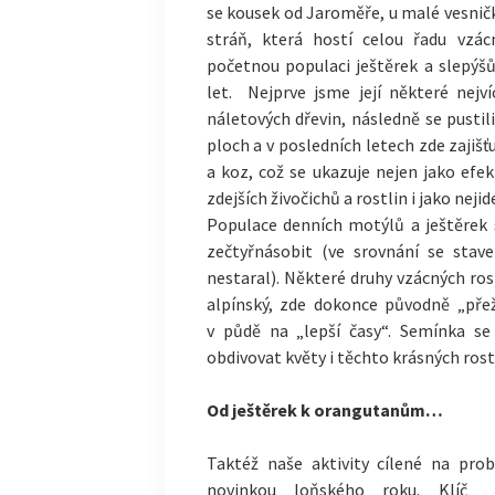
se kousek od Jaroměře, u malé vesnič
stráň, která hostí celou řadu vzác
početnou populaci ještěrek a slepýšů
let. Nejprve jsme její některé nejví
náletových dřevin, následně se pusti
ploch a v posledních letech zde zajiš
a koz, což se ukazuje nejen jako efek
zdejších živočichů a rostlin i jako nej
Populace denních motýlů a ještěrek 
zečtyřnásobit (ve srovnání se stav
nestaral). Některé druhy vzácných rost
alpínský, zde dokonce původně „pře
v půdě na „lepší časy“. Semínka s
obdivovat květy i těchto krásných rost
Od ještěrek k orangutanům…
Taktéž naše aktivity cílené na pro
novinkou loňského
roku. Klíč