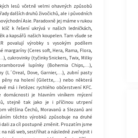
ckých lesů včetně velmi ohavných způsobů
řady dalších druhů živočichů, ale i původních
jihovýchodní Asie. Paradoxně jej máme v rukou
klíč k řešení ukrývá v našich ledničkách,
íněk a kapsářů našich koupelen. Tam všude se
ČR povalují výrobky s vysokým podílem
né margaríny (Ceres soft, Hera, Rama, Flora,
, cukrovinky (tyčinky Snickers, Twix, Milky
bramborové lupínky (Bohemia Chips,…),
y (L´Oreal, Dove, Garnier,…), zubní pasty
), pěny na holení (Gilette,…) nebo některá
vě má i řetězec rychlého občerstvení KFC.
e domácnosti je hlavním viníkem mýcení
ů, stejně tak jako je i příčinou utrpení
tom většina Čechů, Moravanů a Slezanů ani
váním těchto výrobků způsobuje na druhé
i dali za cíl postupně změnit. Prozatím jsme
 na náš web, sestříhat a následně zveřejnit i