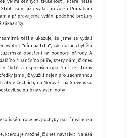
k velmi cenných zkušeností, které nelze
 Stihli jsme již i vydat brožurku Pomáhám
olám a připravujeme vydání podobné brožury
 zákazníky.
esmírně těší a ukazuje, že jsme se vydali
n vyplnit “díru na trhu“, kde dosud chyběla
á tuzemská opatření na podporu přírody. A
dalšího finančního pilíře, který nám již dnes
ch škrtů a úsporných opatření ze strany
tředky jsme již využili nejen pro záchrannou
ktivity v Čechách, na Moravě i na Slovensku.
stavit se plně na vlastní nohy.
v loňském roce bezpochyby patří myšlenka
je, kterou je možné již dnes navštívit. Nalézá