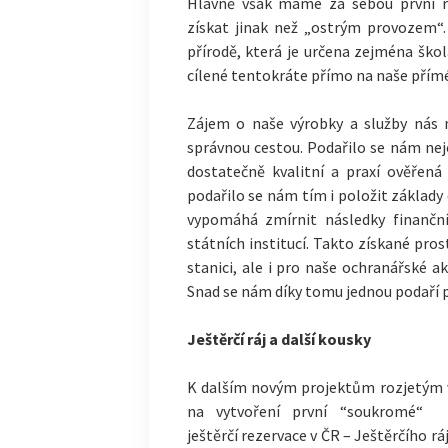
Hlavně však máme za sebou první ro
získat jinak než „ostrým provozem“.
přírodě, která je určena zejména šk
cílené tentokráte přímo na naše přímé
Zájem o naše výrobky a služby nás n
správnou cestou. Podařilo se nám neje
dostatečně kvalitní a praxí ověřen
podařilo se nám tím i položit základy 
vypomáhá zmírnit následky finanční
státních institucí. Takto získané pros
stanici, ale i pro naše ochranářské a
Snad se nám díky tomu jednou podaří po
Ještěrčí ráj a další kousky
K dalším novým projektům rozjetým 
na vytvoření
první “soukromé“
ještěrčí rezervace v ČR – Ještěrčího rá