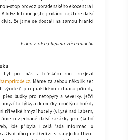
y a non-stop provoz poradenského ekocentra i
 A když k tomu ještě přidáme některé další
 divit, že jsme se dostali na samou hranici
Jeden z plchů během záchranného
roku
ý byl pro nás v loňském roce rozjezd
amprirode.cz
. Máme za sebou několik set
h výrobků pro praktickou ochranu přírody,
 přes budky pro netopýry a veverky, ježčí
y, hmyzí hotýlky a domečky, umělými hnízdy
ní tři velké hmyzí hotely (v Lysé nad Labem,
 máme rozjednané další zakázky pro školní
web, kde přibyla i celá řada informací o
a životního prostředí ze strany jednotlivce.