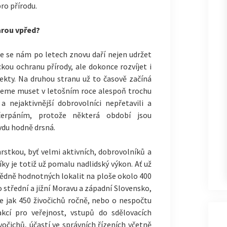
ro přírodu.
arou vpřed?
že se nám po letech znovu daří nejen udržet
kou ochranu přírody, ale dokonce rozvíjet i
ekty. Na druhou stranu už to časově začíná
deme muset v letošním roce alespoň trochu
a nejaktivnější dobrovolníci nepřetavili a
čerpáním, protože některá období jsou
vdu hodně drsná.
hrstkou, byť velmi aktivních, dobrovolníků a
y je totiž už pomalu nadlidský výkon. Ať už
ovědně hodnotných lokalit na ploše okolo 400
 střední a jižní Moravu a západní Slovensko,
ce jak 450 živočichů ročně, nebo o nespočtu
kcí pro veřejnost, vstupů do sdělovacích
očichů, účastí ve správních řízeních včetně