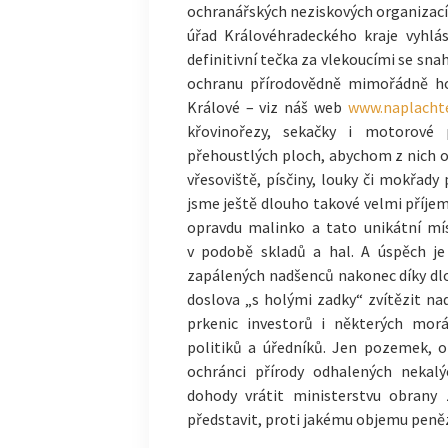
ochranářských neziskových organizací 
úřad Královéhradeckého kraje vyhlá
definitivní tečka za vlekoucími se sn
ochranu přírodovědně mimořádně ho
Králové – viz náš web
www.naplachte
křovinořezy, sekačky i motorové 
přehoustlých ploch, abychom z nich o
vřesoviště, písčiny, louky či mokřady
jsme ještě dlouho takové velmi příje
opravdu malinko a tato unikátní mís
v podobě skladů a hal. A úspěch je
zapálených nadšenců nakonec díky dl
doslova „s holými zadky“ zvítězit na
prkenic investorů i některých mor
politiků a úředníků. Jen pozemek, 
ochránci přírody odhalených nekal
dohody vrátit ministerstvu obrany 
představit, proti jakému objemu peněz,