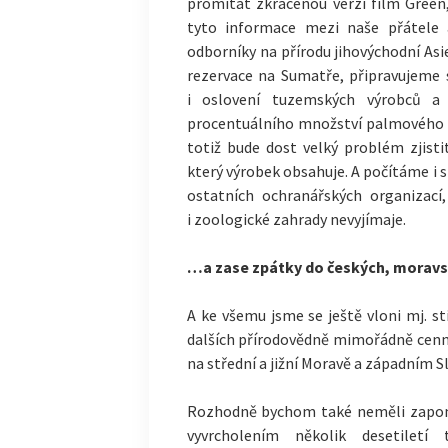
promítat zkrácenou verzi film Green
tyto informace mezi naše přátele 
odborníky na přírodu jihovýchodní As
rezervace na Sumatře, připravujeme
i oslovení tuzemských výrobců a
procentuálního množství palmového ol
totiž bude dost velký problém zjist
který výrobek obsahuje. A počítáme i 
ostatních ochranářských organizací
i zoologické zahrady nevyjímaje.
…a zase zpátky do českých, moravsk
A ke všemu jsme se ještě vloni mj. st
dalších přírodovědně mimořádně cenný
na střední a jižní Moravě a západním S
Rozhodně bychom také neměli zapomí
vyvrcholením několik desetiletí 