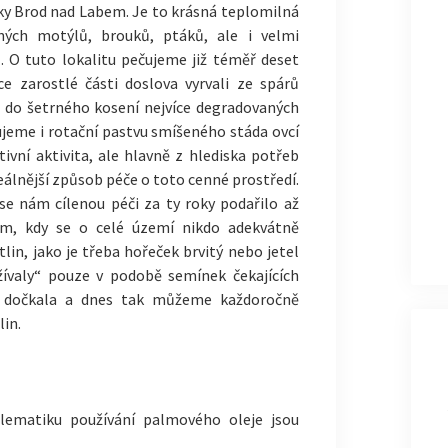
ky Brod nad Labem. Je to krásná teplomilná
ných motýlů, brouků, ptáků, ale i velmi
. O tuto lokalitu pečujeme již téměř deset
ce zarostlé části doslova vyrvali ze spárů
li do šetrného kosení nejvíce degradovaných
ťujeme i rotační pastvu smíšeného stáda ovcí
tivní aktivita, ale hlavně z hlediska potřeb
ideálnější způsob péče o toto cenné prostředí.
se nám cílenou péči za ty roky podařilo až
em, kdy se o celé území nikdo adekvátně
lin, jako je třeba hořeček brvitý nebo jetel
žívaly“ pouze v podobě semínek čekajících
e dočkala a dnes tak můžeme každoročně
lin.
blematiku používání palmového oleje jsou