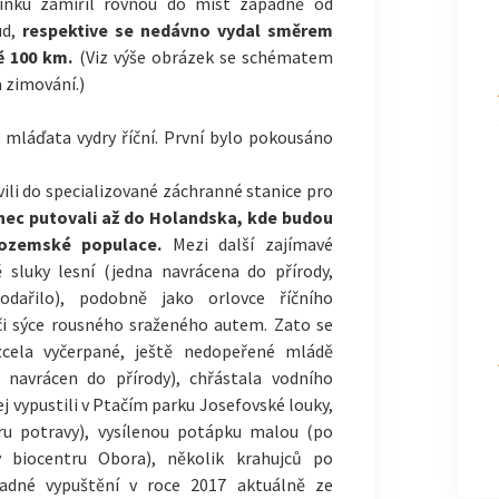
inku zamířil rovnou do míst západně od
ud,
respektive se nedávno vydal směrem
ě 100 km.
(Viz výše obrázek se schématem
a zimování.)
 mláďata vydry říční. První bylo pokousáno
ili do specializované záchranné stanice pro
nec putovali až do Holandska, kde budou
zozemské populace.
Mezi další zajímavé
 sluky lesní (jedna navrácena do přírody,
dařilo), podobně jako orlovce říčního
či sýce rousného sraženého autem. Zato se
zcela vyčerpané, ještě nedopeřené mládě
 navrácen do přírody), chřástala vodního
j vypustili v Ptačím parku Josefovské louky,
ěru potravy), vysílenou potápku malou (po
 biocentru Obora), několik krahujců po
adné vypuštění v roce 2017 aktuálně ze