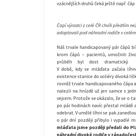
vzácnějších druhů čeká ještě např. čáp
Čapí výrostci z celé ČR chvíli předtím ne
adoptovali pod náhradní rodiče v celé
Náš trvale handicapovaný pár čápů bí
krom čápů – pacientů, umožnili živ
průběh byl dost dramatický.
V době, kdy se mláďata začala líhn
existence stanice do voliéry divoká liš
rovněž trvale handicapovaného čápa a
nalezli na hnízdě už jen samce s je
vejcem. Protože se ukázalo, že se o 
po pár hodinách navíc přestal mládě a
odebrat. V umělé líhni se pak zanedl
o pár dní později přibylo i vypadlé 
mláďata jsme později předali do P
náhradní divoké rodiče v západočes