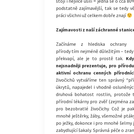
stojí i nejvíce úsilí = jedná se o cca 
podstatně zajímavější, tak se tedy 
práci všichni už celkem dobře znají
Zajímavosti z naší záchranné stanic
Začínáme z hlediska ochrany
přírody tím nejméně důležitým – tedy
překvapí, ale je to prostě tak.
Kdy
nejsnadněji prezentuje, pro přírod
aktivní ochranu cenných přírodních
živočichů vytváříme ten správný “př
úkrytů, napajedel i vhodně osluněnýc
druhová bohatost rostlin, protože 
přírodní lékárny pro zvěř (zejména za
pro bezobratlé živočichy. Což je p
mnohé ještěrky, žáby, všemožné ptáky,
po ježky, dokonce i pro mnohé šelmy ja
zabydlující šakaly. Správná péče o zr