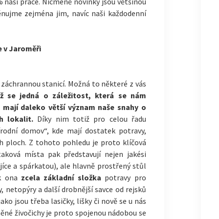
80% naší práce. Nicméně novinky jsou většinou
věnujme zejména jim, navíc naši každodenní
e v Jaroměři
 záchrannou stanicí. Možná to některé z vás
ž se jedná o záležitost, která se nám
u mají daleko větší význam naše snahy o
 lokalit.
Díky nim totiž pro celou řadu
írodní domov“, kde mají dostatek potravy,
h ploch. Z tohoto pohledu je proto klíčová
taková místa pak představují nejen jakési
jíce a spárkatou), ale hlavně prostřený stůl
ak ona
zcela základní složka
potravy pro
 netopýry a další drobnější savce od rejsků
ko jsou třeba lasičky, lišky či nově se u nás
aněné živočichy je proto spojenou nádobou se