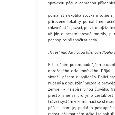
správnou péčí a ochranou přírodních
pomáhat několika stovkám volně žijí
přirozené lokality pomáháme ročně
(hlavně ptáci, savci, plazi, obojživeln
už jde o pestrobarevné motýly, pil
pochopitelně spočítat nedá.
„Naše“ mláďata čápa bílého nedlouho p
K letošním pozoruhodnějším pacien
ohroženého orla mořského. Přijali j
skončil pádem z vysílení v Polici n
hubený a k opuštění hnízda je pravdě
zemřeli – nejspíše vinou člověka. N
přesto jsme se pro jeho zesláblost
trávicí systém v kombinaci se strese
péči se nám jej podařilo postupně 
radosti přijímat sám. Ačkoli se pak u