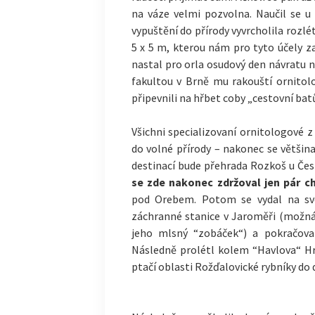
na váze velmi pozvolna. Naučil se u 
vypuštění do přírody vyvrcholila rozlé
5 x 5 m, kterou nám pro tyto účely z
nastal pro orla osudový den návratu n
fakultou v Brně mu rakouští ornitolo
připevnili na hřbet coby „cestovní bat
Všichni specializovaní ornitologové z 
do volné přírody – nakonec se většina
destinací bude přehrada Rozkoš u Čes
se zde nakonec zdržoval jen pár ch
pod Orebem. Potom se vydal na svoj
záchranné stanice v Jaroměři (možná
jeho mlsný “zobáček“) a pokračova
Následně prolétl kolem “Havlova“ H
ptačí oblasti Rožďalovické rybníky do 