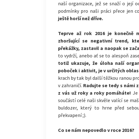
naší organizace, jež se snaží o její 
podmínky pro naši práci přece jen co
ještě horší než dříve.
Teprve až rok 2016 je konečně 
zhoršující se negativní trend, k
překážky, zastavil a naopak se zač
to vydrží, anebo ať se to alespoň za
totiž ukazuje, že úloha naší organ
poboček i aktivit, je v určitých obl
krach by tak byl další těžkou ranou pro
v zahraničí.
Radujte se tedy s námi z
z vás už roky a roky pomáháte!
Je
součástí celé naši skvěle valící se ma
buldozer, který to hrne před sebo
překvapení ;).
Co se nám nepovedlo v roce 2016?