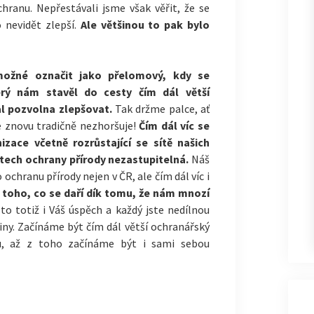
ochranu. Nepřestávali jsme však věřit, že se
 nevidět zlepší.
Ale většinou to pak bylo
možné označit jako přelomový, kdy se
terý nám stavěl do cesty čím dál větší
al pozvolna zlepšovat.
Tak držme palce, ať
se znovu tradičně nezhoršuje!
Čím dál víc se
izace včetně rozrůstající se sítě našich
astech ochrany přírody nezastupitelná.
Náš
 ochranu přírody nejen v ČR, ale čím dál víc i
 toho, co se daří dík tomu, že nám mnozí
 to totiž i Váš úspěch a každý jste nedílnou
šiny. Začínáme být čím dál větší ochranářský
u, až z toho začínáme být i sami sebou