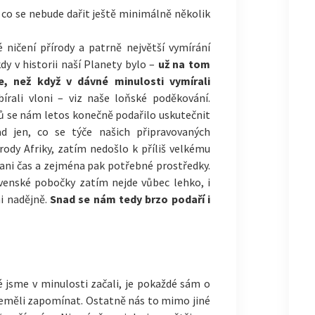
co se nebude dařit ještě minimálně několik
 ničení přírody a patrně největší vymírání
kdy v historii naší Planety bylo –
už na tom
e, než když v dávné minulosti vymírali
rali vloni – viz naše loňské poděkování.
nů se nám letos konečně podařilo uskutečnit
ad jen, co se týče našich připravovaných
ody Afriky, zatím nedošlo k příliš velkému
ani čas a zejména pak potřebné prostředky.
ovenské pobočky zatím nejde vůbec lehko, i
i nadějně.
Snad se nám tedy brzo podaří i
ré jsme v minulosti začali, je pokaždé sám o
neměli zapomínat. Ostatně nás to mimo jiné