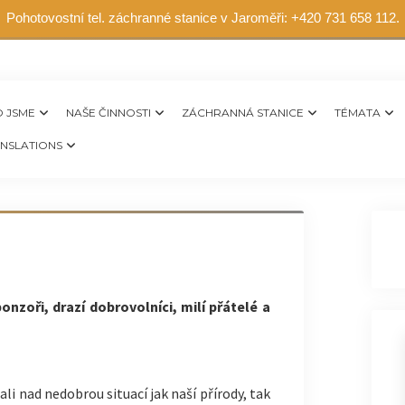
Pohotovostní tel. záchranné stanice v Jaroměři: +420 731 658 112.
 JSME
NAŠE ČINNOSTI
ZÁCHRANNÁ STANICE
TÉMATA
NSLATIONS
onzoři, drazí dobrovolníci, milí přátelé a
li nad nedobrou situací jak naší přírody, tak