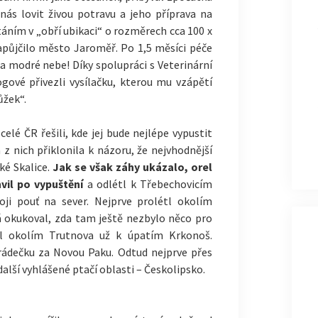
nás lovit živou potravu a jeho příprava na
táním v „obří ubikaci“ o rozměrech cca 100 x
apůjčilo město Jaroměř. Po 1,5 měsíci péče
a modré nebe! Díky spolupráci s Veterinární
gové přivezli vysílačku, kterou mu vzápětí
ůžek“.
celé ČR řešili, kde jej bude nejlépe vypustit
 z nich přiklonila k názoru, že nejvhodnější
ké Skalice.
Jak se však záhy ukázalo, orel
vil po vypuštění
a odlétl k Třebechovicím
i pouť na sever. Nejprve prolétl okolím
 okukoval, zda tam ještě nezbylo něco pro
l okolím Trutnova už k úpatím Krkonoš.
rádečku za Novou Paku. Odtud nejprve přes
další vyhlášené ptačí oblasti – Českolipsko.