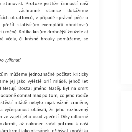
 stanovišť. Protože jestliže činností naší
záchranné stanice
dokážeme
cích obratlovců, v případě správné péče o
 přežít statisícům exemplářů obratlovců
íci) ročně. Kolika kusům drobnější žoužele ať
né včely, či krásné brouky pomůžeme, se
o vylíhnutí
tům můžeme jednoznačně počítat kriticky
sme jej jako vylétlé orlí mládě, jehož let
ad Metují. Dostal jméno Matěj. Byl na smrt
podobně dohnal hlad po tom, co jeho rodiče
aštěstí mládě nebylo nijak vážně zraněné,
 a vyčerpanost obávali, že jeho rozhozený
m ze zajetí jeho osud zpečetí. Díky odborné
rozkrmit, až nakonec začal potravu k naší
ž sám krmil jako otesánek, přibýval zpočátku