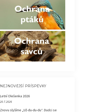
NEJNOVĚJŠÍ PŘÍSPĚVKY
Letní Olešenka 2026
20.7.2026
Znovu slyšíme „Už-du-du-du“. Dudci se