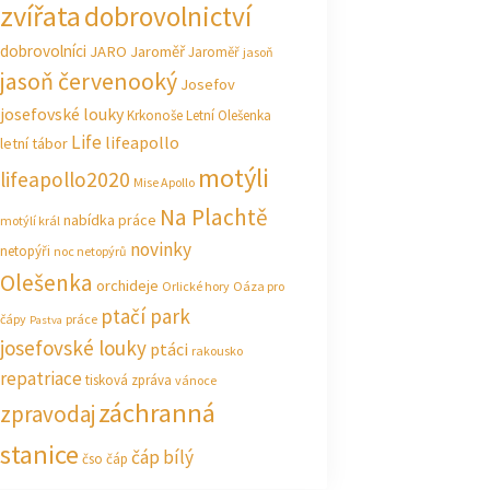
zvířata
dobrovolnictví
dobrovolníci
JARO Jaroměř
Jaroměř
jasoň
jasoň červenooký
Josefov
josefovské louky
Krkonoše
Letní Olešenka
Life
lifeapollo
letní tábor
motýli
lifeapollo2020
Mise Apollo
Na Plachtě
nabídka práce
motýlí král
novinky
netopýři
noc netopýrů
Olešenka
orchideje
Orlické hory
Oáza pro
ptačí park
čápy
práce
Pastva
josefovské louky
ptáci
rakousko
repatriace
tisková zpráva
vánoce
záchranná
zpravodaj
stanice
čáp bílý
čso
čáp