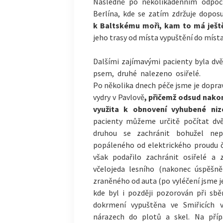
Následně po několikadenním odpoč
Berlína, kde se zatím zdržuje dopos
k Baltskému moři, kam to má ješt
jeho trasy od místa vypuštění do míst
Dalšími zajímavými pacienty byla dvě
psem, druhé
nalezeno osiřelé.
Po několika dnech péče jsme je doprav
vydry v Pavlově
, přičemž odsud nako
využita k obnovení vyhubené ni
pacienty můžeme určitě počítat dvě
druhou se zachránit bohužel nepo
popáleného od elektrického proudu 
však podařilo zachránit osiřelé a 
včelojeda lesního (nakonec úspěšně
zraněného od auta (po vyléčení jsme je
kde byl i později pozorován při sb
dokrmení vypuštěna ve Smiřicích v
nárazech do plotů a skel. Na příp