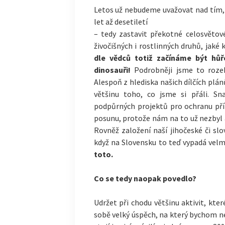
Letos už nebudeme uvažovat nad tím, 
let až desetiletí
– tedy zastavit překotné celosvětové
živočišných i rostlinných druhů, jaké 
dle vědců totiž začínáme být hůř
dinosauři!
Podrobněji jsme to rozebí
Alespoň z hlediska našich dílčích plá
většinu toho, co jsme si přáli. Sn
podpůrných projektů pro ochranu přír
posunu, protože nám na to už nezbyl 
Rovněž založení naší jihočeské či sl
když na Slovensku to teď vypadá velm
toto.
Co se tedy naopak povedlo?
Udržet při chodu většinu aktivit, kte
sobě velký úspěch, na který bychom 