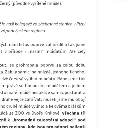
 černý (původně vysílené mládě).
ž je naši kolegové za záchranné stanice v Plzni
m západočeském regionu.
lých nám letos poprvé zahnízdil a tak jsme
ot v přírodě i „našim“ mláďatům. Ale celý
out, se prohrabala poprvé za celou dobu
ka. Zabila samici na hnízdě, jednoho lichého,
 dvě čerstvě vylíhlá mláďata. Ráno jsme tak
dním právě se líhnoucím mládětem a jedním
takto malé mládě nedokáže samec postarat a
 druhé vejce zahřívat, museli jsme mu obojí
ouho druhé mládě vylíhlo a ke dvěma bráškům
mládě ze ZOO ve Dvoře Králové.
Všechna tři
lzně k „hromadné celostátní adopci“ pod
kém regionu, kde jsou pro adopci nejlepší