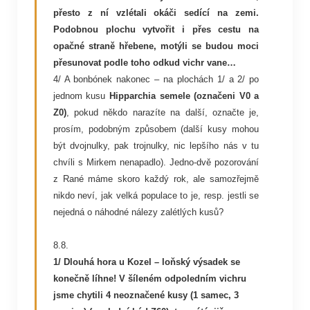
přesto z ní vzlétali okáči sedící na zemi.
Podobnou plochu vytvořit i přes cestu na
opačné straně hřebene, motýli se budou moci
přesunovat podle toho odkud vichr vane…
4/ A bonbónek nakonec – na plochách 1/ a 2/ po
jednom kusu
Hipparchia semele (označeni V0 a
Z0)
, pokud někdo narazíte na další, označte je,
prosím, podobným způsobem (další kusy mohou
být dvojnulky, pak trojnulky, nic lepšího nás v tu
chvíli s Mirkem nenapadlo). Jedno-dvě pozorování
z Rané máme skoro každý rok, ale samozřejmě
nikdo neví, jak velká populace to je, resp. jestli se
nejedná o náhodné nálezy zalétlých kusů?
8.8.
1/ Dlouhá hora u Kozel – loňský výsadek se
konečně líhne! V šíleném odpoledním vichru
jsme chytili 4 neoznačené kusy (1 samec, 3