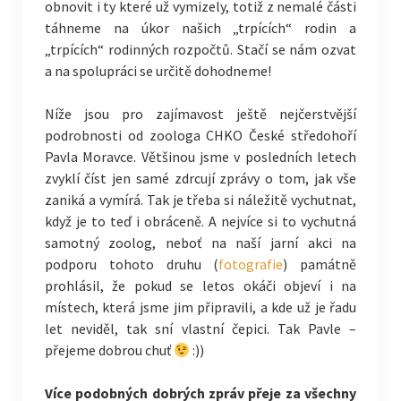
obnovit i ty které už vymizely, totiž z nemalé části
táhneme na úkor našich „trpících“ rodin a
„trpících“ rodinných rozpočtů. Stačí se nám ozvat
a na spolupráci se určitě dohodneme!
Níže jsou pro zajímavost ještě nejčerstvější
podrobnosti od zoologa CHKO České středohoří
Pavla Moravce. Většinou jsme v posledních letech
zvyklí číst jen samé zdrcují zprávy o tom, jak vše
zaniká a vymírá. Tak je třeba si náležitě vychutnat,
když je to teď i obráceně. A nejvíce si to vychutná
samotný zoolog, neboť na naší jarní akci na
podporu tohoto druhu (
fotografie
) památně
prohlásil, že pokud se letos okáči objeví i na
místech, která jsme jim připravili, a kde už je řadu
let neviděl, tak sní vlastní čepici. Tak Pavle –
přejeme dobrou chuť
:))
Více podobných dobrých zpráv přeje za všechny