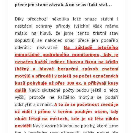
přece jen stane zázrak. A on se asi fakt stal…
Díky předchozí několika leté snaze státní i
nestátní ochrany přírody (všichni však máme
máslo na hlavě, že jsme tento tristní stav
dopustili) se nakonec snad přece jen podařilo
odvrátit nezvratné.
Na základě letošního
mimořádně podrobného monitoringu, kdy je
označen každý jedinec lihovou fixou na křídlo
(běžný a hlavně bezpečný způsob značení
motýlů v přírodě i v zajetí) se počet označených
kusů pohybuje už přes 300 ex. a přibývají kusy
další!
Navíc skutečné počty budou ještě o něco
vyšší, protože ne každého motýla se podaří
odchytit a označit.
A to že se početnost zvedá je
už vidět i přímo v terénu pouhým okem, kdy
okáči létají na místech, kde je už léta nikdo
neviděl!
Navíc vzorně kladou na plochy, které jsme
jim v letošním roce připravili, takže pokud vše