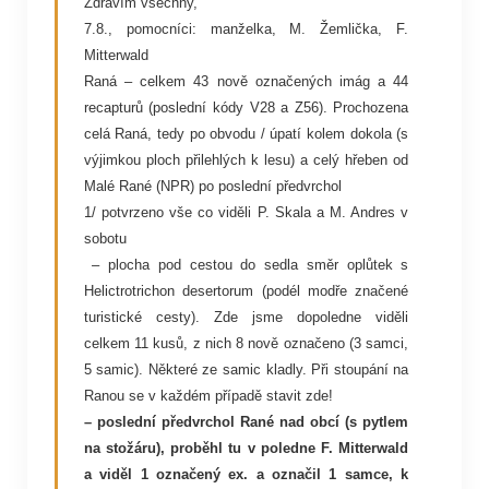
Zdravím všechny,
7.8., pomocníci: manželka, M. Žemlička, F.
Mitterwald
Raná – celkem 43 nově označených imág a 44
recapturů (poslední kódy V28 a Z56). Prochozena
celá Raná, tedy po obvodu / úpatí kolem dokola (s
výjimkou ploch přilehlých k lesu) a celý hřeben od
Malé Rané (NPR) po poslední předvrchol
1/ potvrzeno vše co viděli P. Skala a M. Andres v
sobotu
– plocha pod cestou do sedla směr oplůtek s
Helictrotrichon desertorum (podél modře značené
turistické cesty). Zde jsme dopoledne viděli
celkem 11 kusů, z nich 8 nově označeno (3 samci,
5 samic). Některé ze samic kladly. Při stoupání na
Ranou se v každém případě stavit zde!
– poslední předvrchol Rané nad obcí (s pytlem
na stožáru), proběhl tu v poledne F. Mitterwald
a viděl 1 označený ex. a označil 1 samce, k