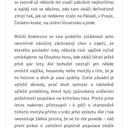
se svorně už několik let snaží zabránit nejhoršímu
a každý rok se děsíme, zda tam okáči definitivně
zmizí tak, jak se nedávno stalo na Pálavě, v Praze,
Českém krase, na celém Slovensku a jinde.
Miloši Andresovi se sice podařilo zvládnout jeho
nesmírně náročný záchranný chov v zajetí, ze
kterého poslední roky několik tisíc vajíček ročně
umísťujeme na Dlouhou horu, kde okáči létali ještě
před pár lety. Ale bohužel nestačí jen někde
umístit vajíčka, housenky nebo motýly s tím, že je
to hotovo a druh je zase zpátky. Zcela zásadní je
vyřešit důvody, proč druh vymizel a následně
vyřešit problémy, které byly způsobeny snížením
početnosti populace na kritickou mez. Proto jsme
letos nakonec přistoupili i k péči o stanoviště
tohoto motýla přímo v srdci jeho výskytu. Ale i tak
neexistuje žádná jistota, že se to vše povede – náš
první pokus o založení pojistné populace okáče