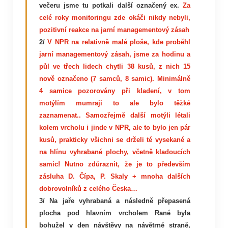
večeru jsme tu potkali další označený ex.
Za
celé roky monitoringu zde okáči nikdy nebyli,
pozitivní reakce na jarní managementový zásah
2/
V NPR na relativně malé ploše, kde proběhl
jarní managementový zásah, jsme za hodinu a
půl ve třech lidech chytli 38 kusů, z nich 15
nově označeno (7 samců, 8 samic). Minimálně
4 samice pozorovány při kladení, v tom
motýlím mumraji to ale bylo těžké
zaznamenat.. Samozřejmě další motýli létali
kolem vrcholu i jinde v NPR, ale to bylo jen pár
kusů, prakticky všichni se drželi té vysekané a
na hlínu vyhrabané plochy, včetně kladoucích
samic! Nutno zdůraznit, že je to především
zásluha D. Čípa, P. Skaly + mnoha dalších
dobrovolníků z celého Česka…
3/ Na jaře vyhrabaná a následně přepasená
plocha pod hlavním vrcholem Rané byla
bohužel v den návštěvy na návětrné straně,