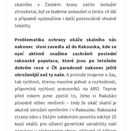
skalního v Českém krasu zatím bohužel
ztroskotal, byť se budeme pokoušet o tento cíl dál
a případně vyzkoušíme i další potenciálně vhodné
lokality.
Problematika ochrany okáče skalního nás
nakonec vloni zavedla až do Rakouska, kde se
nyní aktivně snažíme zachránit poslední
rakouské populace, které jsou po letošním
dobrém roce v ČR paradoxně nakonec ještě
ohroženější než ty naše.
A protože hrajeme o čas,
tak rychlost, kterou musíme jednat a rozhodovat,
připomíná rychlost pracovníků na ARO. Teprve
před rokem jsme zjistili to, čeho si Rakušáci
původně vůbec nevšimli – tedy že okáč skalní je
akutně ohrožen vymřením i v Rakousku. Rakouská
strana nám s čistým svědomím povolila odchyt 15
kusů okáčů pro oživení genetické variability naší
populace v záchranném chovu, přičemž až během