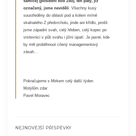
samice) (poslední kód Z60), ten pátý, již
označený, jsme neviděli
. Všechny kusy
soustředěny do oblasti pod a kolem mírně
skalnatého Z předvrcholu, jinde ani křídlo, prošli
jsme západní svah, celý hřeben, celý kopec po
vrstevnici v půli svahu i jižní úpatí. Je jasné, kde
by měl proběhnout cílený managementový
zásah…
Pokračujeme s Mirkem celý další týden
Motýlům zdar
Pavel Moravec
NEJNOVĚJŠÍ PŘÍSPĚVKY