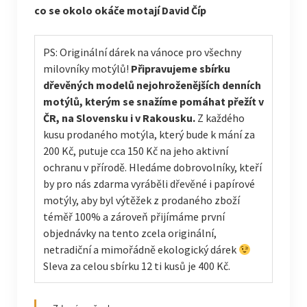
co se okolo okáče motají David Číp
PS: Originální dárek na vánoce pro všechny
milovníky motýlů!
Připravujeme sbírku
dřevěných modelů nejohroženějších denních
motýlů, kterým se snažíme pomáhat přežít v
ČR, na Slovensku i v Rakousku.
Z každého
kusu prodaného motýla, který bude k mání za
200 Kč, putuje cca 150 Kč na jeho aktivní
ochranu v přírodě. Hledáme dobrovolníky, kteří
by pro nás zdarma vyráběli dřevěné i papírové
motýly, aby byl výtěžek z prodaného zboží
téměř 100% a zároveň přijímáme první
objednávky na tento zcela originální,
netradiční a mimořádně ekologický dárek
Sleva za celou sbírku 12 ti kusů je 400 Kč.