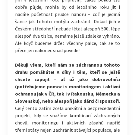
dobře půjde, mohla by od letošního roku jít i
nadále početnost prudce nahoru – což je jediná
šance jak tohoto motýla zachránit. Dokud jich v
Českém středohoří nebude létat alespoň 500, lépe
alespoň dva tisíce, nemáme ještě zdaleka vyhráno.
Ale když budeme držet všechny palce, tak se to
přece jen nakonec snad povede!
Děkuji všem, kteří nám se záchrannou tohoto
druhu pomáháte! A díky i těm, kteří se ještě
chcete zapojit – ať už jako dobrovolníci
(potřebujeme pomoci s monitoringem i aktivní
ochranou jak v ČR, tak i v Rakousku, Německu a
Slovensku), nebo alespoň jako dárci či sponzoři.
Celý tento zatím zcela unikátní a bezprecedentní
projekt, kdy se snažíme kombinací záchranných
chovů, monitoringu i aktivních zásahů napříč
třemi státy nejen zachránit stávající populace, ale