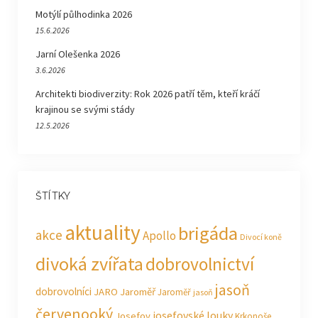
Motýlí půlhodinka 2026
15.6.2026
Jarní Olešenka 2026
3.6.2026
Architekti biodiverzity: Rok 2026 patří těm, kteří kráčí
krajinou se svými stády
12.5.2026
ŠTÍTKY
aktuality
brigáda
akce
Apollo
Divocí koně
divoká zvířata
dobrovolnictví
jasoň
dobrovolníci
JARO Jaroměř
Jaroměř
jasoň
červenooký
josefovské louky
Josefov
Krkonoše