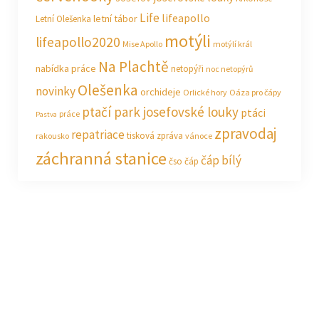
Life
lifeapollo
letní tábor
Letní Olešenka
motýli
lifeapollo2020
Mise Apollo
motýlí král
Na Plachtě
nabídka práce
netopýři
noc netopýrů
Olešenka
novinky
orchideje
Orlické hory
Oáza pro čápy
ptačí park josefovské louky
ptáci
práce
Pastva
zpravodaj
repatriace
tisková zpráva
rakousko
vánoce
záchranná stanice
čáp bílý
čso
čáp