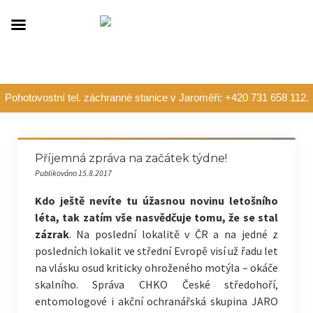
Pohotovostní tel. záchranné stanice v Jaroměři: +420 731 658 112.
Příjemná zpráva na začátek týdne!
Publikováno 15.8.2017
Kdo ještě nevíte tu úžasnou novinu letošního
léta, tak zatím vše nasvědčuje tomu, že se stal
zázrak
. Na poslední lokalitě v ČR a na jedné z
posledních lokalit ve střední Evropě visí už řadu let
na vlásku osud kriticky ohroženého motýla – okáče
skalního. Správa CHKO České středohoří,
entomologové i akční ochranářská skupina JARO