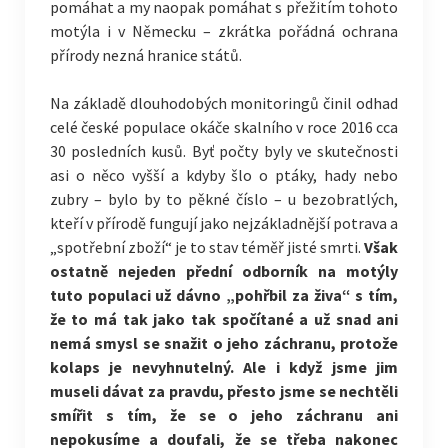
pomáhat a my naopak pomáhat s přežitím tohoto
motýla i v Německu – zkrátka pořádná ochrana
přírody nezná hranice států.
Na základě dlouhodobých monitoringů činil odhad
celé české populace okáče skalního v roce 2016 cca
30 posledních kusů. Byť počty byly ve skutečnosti
asi o něco vyšší a kdyby šlo o ptáky, hady nebo
zubry – bylo by to pěkné číslo – u bezobratlých,
kteří v přírodě fungují jako nejzákladnější potrava a
„spotřební zboží“ je to stav téměř jisté smrti.
Však
ostatně nejeden přední odborník na motýly
tuto populaci už dávno „pohřbil za živa“ s tím,
že to má tak jako tak spočítané a už snad ani
nemá smysl se snažit o jeho záchranu, protože
kolaps je nevyhnutelný. Ale i když jsme jim
museli dávat za pravdu, přesto jsme se nechtěli
smířit s tím, že se o jeho záchranu ani
nepokusíme a doufali, že se třeba nakonec