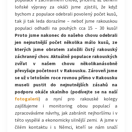
loňské výpravy za okáči jsme zjistili, že když
bychom z populace odebrali povolený počet kusů,
tak ji tak leda dorazíme – neboť jsme rakouskou
populaci odhadli na pouhých cca 15 – 30 kusů!
Proto jsme nakonec do našeho chovu odebrali
jen nejnutnější počet několika málo kusů, ze
kterých jsme obratem založili čistý rakouský
záchranný chov. Aktuálně populace rakouských
zvířat v našem chovu několikanásobně
převyšuje početnost v Rakousku. Zároveň jsme
se už v letošním roce rovnou přímo v Rakousku
museli pustit do nejnutnějších zásahů na
podporu okáče skalního (podívejte se na naší
fotogalerii
) a nyní pro rakouské kolegy
zajišťujeme i monitoring obou populací a
zpracováváme návrhy, jak zabránit nejhoršímu i v
této vyspělé a ekonomicky silnější zemi. A jsme v
čilém kontaktu i s Němci, kteří se nám snaží