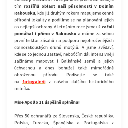
tím
rozšířili oblast naší působnosti v Dolním
Rakousku
, kde již druhým rokem mapujeme cenné
přírodní lokality a podílíme se na plánování jejich
co nejlepší ochrany. V letošním roce jsme už
začali
pomáhat i přímo v Rakousku
a máme za sebou
první hektar zásahů na podporu nejohroženějších
dolnorakouských druhů motýlů. A jsme zvědaví,
kde se to jednou zastaví, neboť čím dál intenzivněji
začínáme mapovat i Balkánské země a jejich
úchvatnou a dnes bohužel také mimořádně
ohroženou přírodu. Podívejte se také
na
fotogalerii
z našeho dalšího historického
milníku.
Mise Apollo 11 úspěšně splněna!
Přes 50 ochranářů ze Slovenska, České republiky,
Polska, Turecka, Španělska a Portugalska z