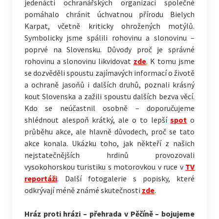
jedenácti ochranářských organizací společné
pomáhalo chránit úchvatnou přírodu Bielych
Karpat, včetně kriticky ohrožených motýlů.
Symbolicky jsme spálili rohovinu a slonovinu –
poprvé na Slovensku. Důvody proč je správné
rohovinu a slonovinu likvidovat
zde
. K tomu jsme
se dozvěděli spoustu zajímavých informací o životě
a ochraně jasoňů i dalších druhů, poznali krásný
kout Slovenska a zažili spoustu dalších bezva věcí.
Kdo se neúčastnil osobně – doporučujeme
shlédnout alespoň krátký, ale o to lepší
spot
o
průběhu akce, ale hlavně důvodech, proč se tato
akce konala. Ukázku toho, jak někteří z našich
nejstatečnějších hrdinů provozovali
vysokohorskou turistiku s motorovkou v ruce v
TV
reportáži
. Další fotogalerie s popisky, které
odkrývají méně známé skutečnosti
zde
.
Hráz proti hrázi – přehrada v Pěčíně – bojujeme