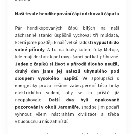
Naši trvale hendikepování čápi odchovali čápata
Pár hendikepovaných čápů bílých na naší
záchranné stanici úspěšně vychoval tři mláďata,
která jsme později k naší velké radosti
vypustili do
volné přírody
. A to na louky kolem řeky Metuje,
kde mají dostatek potravy i šanci potkat příbuzné.
Jeden z čapíků si život v přírodě dlouho neužil,
druhý den jsme jej nalezli uhynulého pod
sloupem vysokého napětí.
Ve spolupráci s
energetiky proto řešíme zabezpečení této linky
elektrického vedení, aby se to příště již
neopakovalo.
Další dva byli opakovaně
pozorováni v okolí Jaroměře
, snad se jim podaří
vyhnout všem nástrahám civilizace a třeba
v budoucnu u nás zahnízdí.