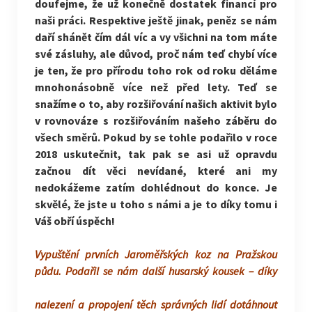
doufejme, že už konečně dostatek financí pro
naši práci.
Respektive ještě jinak, peněz se nám
daří shánět čím dál víc a vy všichni na tom máte
své zásluhy, ale důvod, proč nám teď chybí více
je ten, že pro přírodu toho rok od roku děláme
mnohonásobně více než před lety. Teď se
snažíme o to, aby rozšiřování našich aktivit bylo
v rovnováze s rozšiřováním našeho záběru do
všech směrů. Pokud by se tohle podařilo v roce
2018 uskutečnit, tak pak se asi už opravdu
začnou dít věci nevídané, které ani my
nedokážeme zatím dohlédnout do konce. Je
skvělé, že jste u toho s námi a je to díky tomu i
Váš obří úspěch!
Vypuštění prvních Jaroměřských koz na Pražskou
půdu. Podařil se nám další husarský
kousek – díky
nalezení a propojení těch správných lidí dotáhnout