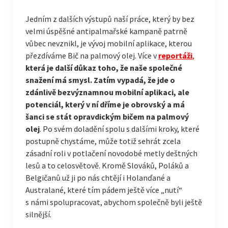
Jedním z dalších výstupů naší práce, který by bez
velmi úspěšné antipalmařské kampaně patrně
vůbec nevznikl, je vývoj mobilní aplikace, kterou
přezdíváme Bič na palmový olej. Více v
reportáž
i
,
která je další důkaz toho, že naše společné
snažení má smysl. Zatím vypadá, že jde o
zdánlivě bezvýznamnou mobilní aplikaci, ale
potenciál, který v ní dříme je obrovský a má
šanci se stát opravdickým bičem na palmový
olej
. Po svém doladění spolu s dalšími kroky, které
postupně chystáme, může totiž sehrát zcela
zásadní roli v potlačení novodobé metly deštných
lesů a to celosvětově. Kromě Slováků, Poláků a
Belgičanů už ji po nás chtějí i Holanďané a
Australané, které tím pádem ještě více „nutí“
s námi spolupracovat, abychom společně byli ještě
silnější.