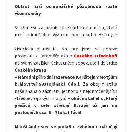
Oblast naší ochranářské působnosti roste
všemi směry
Snažíme se zachránit i další úchvatná místa, která
mají mimořádný význam pro mnoho vzácných
živočichů a rostlin. Na jaře jsme se poprvé
prosekali z Jaroměře až do
Českého středohoří
na svahy zdejších úchvatných sopek, ale i do srdce
Českého krasu
– Národní přírodní rezervace Karlštejn v Motýlím
království Svatojánská údolí.
Za obojím stála
naše snaha o záchranu jednoho z nejohroženějších
středoevropských motýlů –
okáče skalního, který
přežívá v celé střední Evropě už jen na
posledních cca 6 – 7 lokalitách!
Miloši Andresovi se podařilo zvládnout náročný