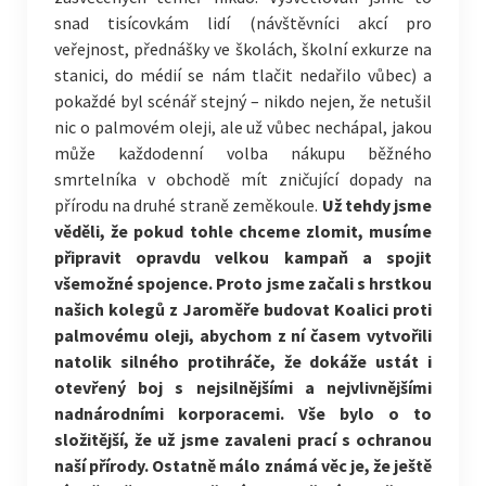
snad tisícovkám lidí (návštěvníci akcí pro
veřejnost, přednášky ve školách, školní exkurze na
stanici, do médií se nám tlačit nedařilo vůbec) a
pokaždé byl scénář stejný – nikdo nejen, že netušil
nic o palmovém oleji, ale už vůbec nechápal, jakou
může každodenní volba nákupu běžného
smrtelníka v obchodě mít zničující dopady na
přírodu na druhé straně zeměkoule.
Už tehdy jsme
věděli, že pokud tohle chceme zlomit, musíme
připravit opravdu velkou kampaň a spojit
všemožné spojence. Proto jsme začali s hrstkou
našich kolegů z Jaroměře budovat Koalici proti
palmovému oleji, abychom z ní časem vytvořili
natolik silného protihráče, že dokáže ustát i
otevřený boj s nejsilnějšími a nejvlivnějšími
nadnárodními korporacemi. Vše bylo o to
složitější, že už jsme zavaleni prací s ochranou
naší přírody. Ostatně málo známá věc je, že ještě