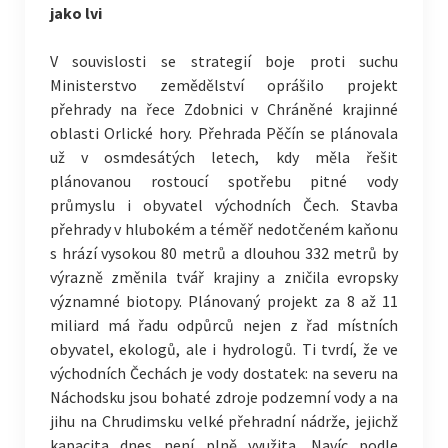
jako lvi
V souvislosti se strategií boje proti suchu
Ministerstvo zemědělství oprášilo projekt
přehrady na řece Zdobnici v Chráněné krajinné
oblasti Orlické hory. Přehrada Pěčín se plánovala
už v osmdesátých letech, kdy měla řešit
plánovanou rostoucí spotřebu pitné vody
průmyslu i obyvatel východních Čech. Stavba
přehrady v hlubokém a téměř nedotčeném kaňonu
s hrází vysokou 80 metrů a dlouhou 332 metrů by
výrazně změnila tvář krajiny a zničila evropsky
významné biotopy. Plánovaný projekt za 8 až 11
miliard má řadu odpůrců nejen z řad místních
obyvatel, ekologů, ale i hydrologů. Ti tvrdí, že ve
východních Čechách je vody dostatek: na severu na
Náchodsku jsou bohaté zdroje podzemní vody a na
jihu na Chrudimsku velké přehradní nádrže, jejichž
kapacita dnes není plně využita. Navíc podle