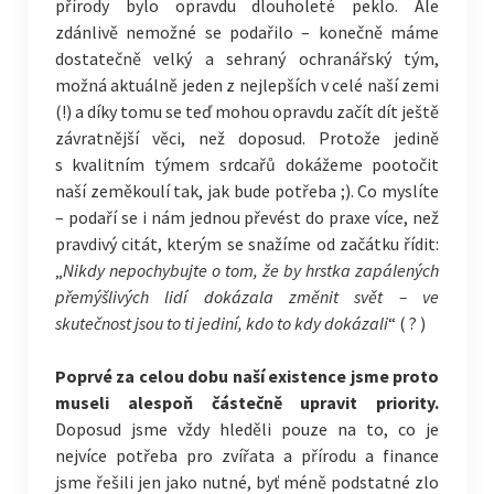
přírody bylo opravdu dlouholeté peklo. Ale
zdánlivě nemožné se podařilo – konečně máme
dostatečně velký a sehraný ochranářský tým,
možná aktuálně jeden z nejlepších v celé naší zemi
(!) a díky tomu se teď mohou opravdu začít dít ještě
závratnější věci, než doposud. Protože jedině
s kvalitním týmem srdcařů dokážeme pootočit
naší zeměkoulí tak, jak bude potřeba ;). Co myslíte
– podaří se i nám jednou převést do praxe více, než
pravdivý citát, kterým se snažíme od začátku řídit:
„
Nikdy nepochybujte o tom, že by hrstka zapálených
přemýšlivých lidí dokázala změnit svět – ve
skutečnost jsou to ti jediní, kdo to kdy dokázali
“ ( ? )
Poprvé za celou dobu naší existence jsme proto
museli alespoň částečně upravit priority.
Doposud jsme vždy hleděli pouze na to, co je
nejvíce potřeba pro zvířata a přírodu a finance
jsme řešili jen jako nutné, byť méně podstatné zlo