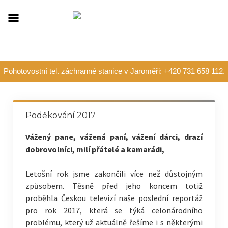
Pohotovostní tel. záchranné stanice v Jaroměři: +420 731 658 112.
Poděkování 2017
Vážený pane, vážená paní, vážení dárci, drazí
dobrovolníci, milí přátelé a kamarádi,
Letošní rok jsme zakončili více než důstojným
způsobem. Těsně před jeho koncem totiž
proběhla Českou televizí naše poslední reportáž
pro rok 2017, která se týká celonárodního
problému,
který už aktuálně řešíme i s některými