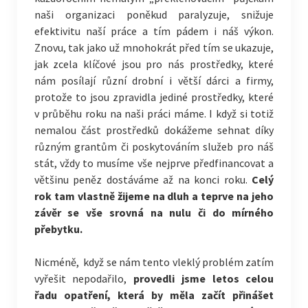
naši organizaci poněkud paralyzuje, snižuje
efektivitu naší práce a tím pádem i náš výkon.
Znovu, tak jako už mnohokrát před tím se ukazuje,
jak zcela klíčové jsou pro nás prostředky, které
nám posílají různí drobní i větší dárci a firmy,
protože to jsou zpravidla jediné prostředky, které
v průběhu roku na naši práci máme. I když si totiž
nemalou část prostředků dokážeme sehnat díky
různým grantům či poskytováním služeb pro náš
stát, vždy to musíme vše nejprve předfinancovat a
většinu peněz dostáváme až na konci roku.
Celý
rok tam vlastně žijeme na dluh a teprve na jeho
závěr se vše srovná na nulu či do mírného
přebytku.
Nicméně, když se nám tento vleklý problém zatím
vyřešit nepodařilo,
provedli jsme letos celou
řadu opatření, která by měla začít přinášet