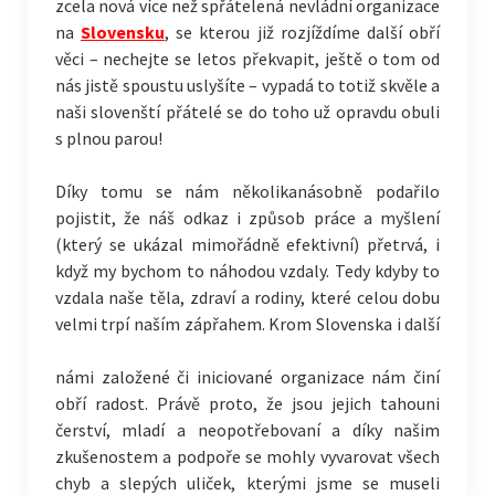
zcela nová více než spřátelená nevládní organizace
na
Slovensku
, se kterou již rozjíždíme další obří
věci – nechejte se letos překvapit, ještě o tom od
nás jistě spoustu uslyšíte – vypadá to totiž skvěle a
naši slovenští přátelé se do toho už opravdu obuli
s plnou parou!
Díky tomu se nám několikanásobně podařilo
pojistit, že náš odkaz i způsob práce a myšlení
(který se ukázal mimořádně efektivní) přetrvá, i
když my bychom to náhodou vzdaly. Tedy kdyby to
vzdala naše těla, zdraví a rodiny, které celou dobu
velmi trpí naším zápřahem. Krom
Slovenska i další
námi založené či iniciované organizace nám činí
obří radost. Právě proto, že jsou jejich tahouni
čerství, mladí a neopotřebovaní a díky našim
zkušenostem a podpoře se mohly vyvarovat všech
chyb a slepých uliček, kterými jsme se museli