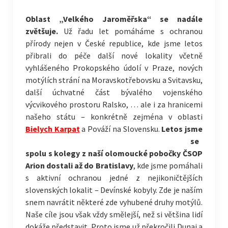
Oblast „Velkého Jaroměřska“ se nadále
zvětšuje.
Už řadu let pomáháme s ochranou
přírody nejen v České republice, kde jsme letos
přibrali do péče další nové lokality včetně
vyhlášeného Prokopského údolí v Praze, nových
motýlích strání na Moravskotřebovsku a Svitavsku,
další úchvatné část bývalého vojenského
výcvikového prostoru Ralsko, … ale i za hranicemi
našeho státu – konkrétně zejména v oblasti
Bielych Karpat
a Pováží na Slovensku.
Letos jsme
se
spolu s kolegy z naší olomoucké pobočky ČSOP
Arion dostali až do Bratislavy
, kde jsme pomáhali
s aktivní ochranou jedné z nejikoničtějších
slovenských lokalit – Devínské kobyly. Zde je naším
snem navrátit některé zde vyhubené druhy motýlů.
Naše cíle jsou však vždy smělejší, než si většina lidí
dokáže představit. Proto jsme už překročili Dunaj a