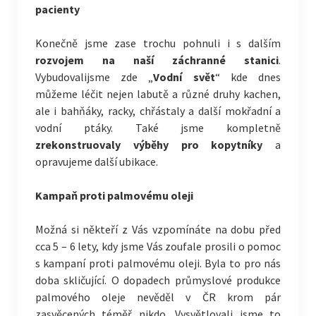
pacienty
Konečně jsme zase trochu pohnuli i s dalším
rozvojem na naší záchranné stanici
.
Vybudovalijsme zde „
Vodní svět
“ kde dnes
můžeme léčit nejen labutě a různé druhy kachen,
ale i bahňáky, racky, chřástaly a další mokřadní a
vodní ptáky. Také jsme kompletně
zrekonstruovaly výběhy pro kopytníky
a
opravujeme další ubikace.
Kampaň proti palmovému oleji
Možná si někteří z Vás vzpomínáte na dobu před
cca 5 – 6 lety, kdy jsme Vás zoufale prosili o pomoc
s kampaní proti palmovému oleji. Byla to pro nás
doba skličující. O dopadech průmyslové produkce
palmového oleje nevěděl v ČR krom pár
zasvěcených téměř nikdo. Vysvětlovali jsme to