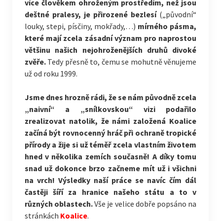
více člověkem ohroženým prostředím, než jsou
deštné pralesy, je přirozené bezlesí
(„původní“
louky, stepi, písčiny, mokřady,…)
mírného pásma,
které mají zcela zásadní význam pro naprostou
většinu našich nejohroženějších druhů divoké
zvěře.
Tedy přesně to, čemu se mohutně věnujeme
už od roku 1999.
Jsme dnes hrozně rádi, že se nám původně zcela
„naivní“ a „snílkovskou“ vizi podařilo
zrealizovat natolik, že námi založená Koalice
začíná být rovnocenný hráč při ochraně tropické
přírody a žije si už téměř zcela vlastním životem
hned v několika zemích současně! A díky tomu
snad už dokonce brzo začneme mít už i všichni
na vrch! Výsledky naší práce se navíc čím dál
častěji šíří za hranice našeho státu a to v
různých oblastech.
Vše je velice dobře popsáno na
stránkách
Koalice
.