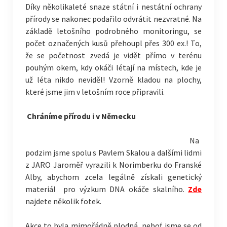
Díky několikaleté snaze státní i nestátní ochrany
přírody se nakonec podařilo odvrátit nezvratné. Na
základě letošního podrobného monitoringu, se
počet označených kusů přehoupl přes 300 ex.! To,
že se početnost zvedá je vidět přímo v terénu
pouhým okem, kdy okáči létají na místech, kde je
už léta nikdo neviděl!
Vzorně kladou na plochy,
které jsme jim v letošním roce připravili.
Chráníme přírodu i v Německu
Na
podzim jsme spolu s Pavlem Skalou a dalšími lidmi
z JARO Jaroměř vyrazili k Norimberku do Franské
Alby, abychom zcela legálně získali genetický
materiál pro výzkum DNA okáče skalního.
Zde
najdete několik fotek.
Akce to byla mimořádně plodná, neboť jsme se od