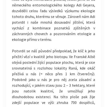
německého entomologického kolegy Adi Geyera,
dozvěděli celou řadu výsledků výzkumu ekologie
tohoto druhu, kterému se věnuje. Zároveň nám Adi
potvrdil i naše mnohá dosavadní jištění, která
vychází z kombinace poznatků zjištěných v
záchranných chovech a pozorováním etologie a
ekologie přímo v terénu.
Potvrdil se náš původní předpoklad, že klíč k jeho
přežití vězí v kvalitě jeho biotopu. Ve Franské Albě
obývá poslední žijící populace plochu, která je sice
srovnatelná s rozlohou lokality Raná, kde okáč
přežívá u nás (= něco přes 1 km čtverečný).
Podobně jako u nás je pro něj zcela zásadní a
rozhodující, v jakém stavu jsou 2 – 3 hektary, které
jsou natolik kvalitní, že umožňují jeho
dlouhodobou existenci. Na této ploše pak žije
zdejší populace ve výši zhruba 700 dospělců,