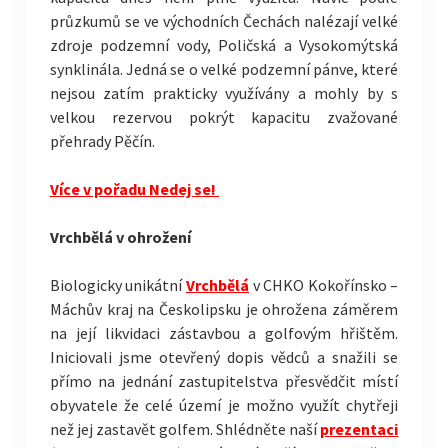
průzkumů se ve východních Čechách nalézají velké
zdroje podzemní vody, Poličská a Vysokomýtská
synklinála. Jedná se o velké podzemní pánve, které
nejsou zatím prakticky využívány a mohly by s
velkou rezervou pokrýt kapacitu zvažované
přehrady Pěčín.
Více v pořadu Nedej se!
Vrchbělá v ohrožení
Biologicky unikátní
Vrchbělá
v CHKO Kokořínsko –
Máchův kraj na Českolipsku je ohrožena záměrem
na její likvidaci zástavbou a golfovým hřištěm.
Iniciovali jsme otevřený dopis vědců a snažili se
přímo na jednání zastupitelstva přesvědčit místí
obyvatele že celé území je možno využít chytřeji
než jej zastavět golfem. Shlédněte naší
prezentaci