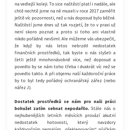
na vedlejší koleji. To sice naštěstí platí i nadále, ale
chtě nechtě jsme na ně museli v roce 2017 zaměřit
ještě víc pozornosti, než u nás doposud bylo běžné.
Naštěstí jsme dnes už tak rozjetí, že to v praxi už
není skoro poznat a proto si toho ani vlastně
nikdo pořádně nevšiml. Ale můžeme vás ubezpečit,
že když by nás letos nebrzdil nedostatek
finančních prostředků, tak byste o nás slyšeli a
četli ještě mnohonásobně více, než doposud a
povedlo by se nám toho třeba i dvakrát víc než se
povedlo takto. A při objemu naší každoroční práce
by to byl tedy pořádný ochranářský zářez (nebo
nářez J).
Dostatek prostředků se nám pro naši práci
bohužel zatím sehnat nepodařilo.
Stále nás o
nejhubenějších letních měsících provází akutní
nedostatek hotovosti, který navzdory
každoročním nemalým „překlenovacím“ půjčkám