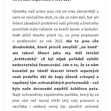
Výsledky naší práce jsou rok od roku závratnější a
sami se nestačíme divit, co vše se nám daří, byť při
řešení zásadních problémů naší přírody a životního
prostředí stále taháme za kratší konec a bohužel
bude ještě dlouho platit to, co jsme popisovali
v poděkování za rok 2015.
Ale to jsou cíle
dlouhodobé, které prostě nevyřeší „na hned“
ani takoví šílenci jako my. Náš letošní
„krátkodobý“ cíl byl nějak pořádně vyřešit
nedostatečné financování.
Jde o to, že se nám
konečně po téměř dvaceti letech urputných
snah podařilo dát do kupy úžasně schopný a
zapálený tým ochranářských profesionálů – což
byla naše dosavadní největší Achillova pata.
Najít ochranářsky zapáleného parťáka, který by za
plat více než nuzný chtěl celý svůj pracovní a
nezřídka i veškerý volný čas zasvětit ochraně