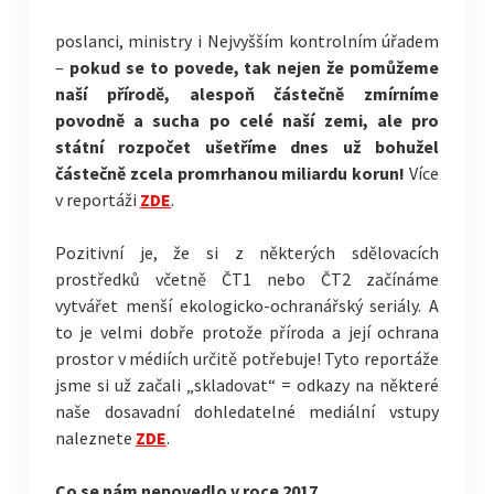
poslanci, ministry i Nejvyšším kontrolním úřadem
–
pokud se to povede, tak nejen že pomůžeme
naší přírodě, alespoň částečně zmírníme
povodně a sucha po celé naší zemi, ale pro
státní rozpočet ušetříme dnes už bohužel
částečně zcela promrhanou miliardu korun!
Více
v reportáži
ZDE
.
Pozitivní je, že si z některých sdělovacích
prostředků včetně ČT1 nebo ČT2 začínáme
vytvářet menší ekologicko-ochranářský seriály. A
to je velmi dobře protože příroda a její ochrana
prostor v médiích určitě potřebuje! Tyto reportáže
jsme si už začali „skladovat“ = odkazy na některé
naše dosavadní dohledatelné mediální vstupy
naleznete
ZDE
.
Co se nám nepovedlo v roce 2017