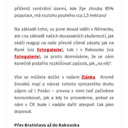
přičemž centrální území, kde žije zhruba 85%
populace, má rozlohu pouhého cca 1,5 hektaru!
Na základě toho, co jsme dosud viděli v Německu,
ale i na základě našich dosavadních zkušeností, jak
okáči reaguji na naše přesně cílené zásahy jak na
Rané (viz
fotogalerie
), tak i v Rakousku (viz
fotogalerie
), se proto domníváme, že se nám
konečně podařilo rozklíčovat způsob, jak „na něj“.
Více se můžete dočíst v našem
článku
. Kromě
Slováků mají o návrat tohoto vymizelého druhu
zájem už i Poláci – zrovna s nimi teď začínáme
komunikovat, jak a kdy to provedeme, pokud se
nám v ČR bude i nadále dařit alespoň tak jako
doposud.
Přes Bratislavu až do Rakouska