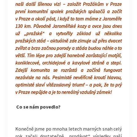
naši další šílenou vizi – založit Pražákům v Praze
první komunitní spolek pražských spásačů a začít
v Praze a okolí pást, i když to tam máme z Jaroměře
130 km. Původně Jaroměřské kozy a ovce jsou dnes
už „pražské“ a vytvořily základ už několika
pražských stád – aktuálně zde zimuje už přes dvacet
zvířat a brzo začnou porody a stáda budou náhle o to
větší. Tím lépe pro zdejší hanebně zarůstající motýlí,
koniklecové, orchidejové a kavylové stráně a stepi.
Zdejší komunita se rozrůstá a začíná fungovat
nezávisle na nás. Pesimisté nevěřícně kroutí hlavou,
optimisté slaví vítězoslavný triumf – a pak, že to prý
v Praze nepůjde a je to nereálný vzdušný zámek!
C
o se nám povedlo?
Konečně jsme po mnoha letech marných snah celý
rok začali dostatečně „prodávat“ výsledky naší