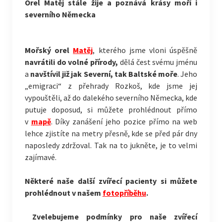
Orel Matěj stále žije a poznává krásy moří i
severního Německa
Mořský orel
Matěj
, kterého jsme vloni úspěšně
navrátili do volné přírody,
dělá čest svému jménu
a
navštívil již jak Severní, tak Baltské moře
. Jeho
„emigraci“ z přehrady Rozkoš, kde jsme jej
vypouštěli, až do dalekého severního Německa, kde
putuje doposud, si můžete prohlédnout přímo
v
mapě
. Díky zanášení jeho pozice přímo na web
lehce zjistíte na metry přesně, kde se před pár dny
naposledy zdržoval. Tak na to jukněte, je to velmi
zajímavé.
Některé naše další zvířecí pacienty si můžete
prohlédnout v našem
fotopříběhu
.
Zvelebujeme podmínky pro naše zvířecí