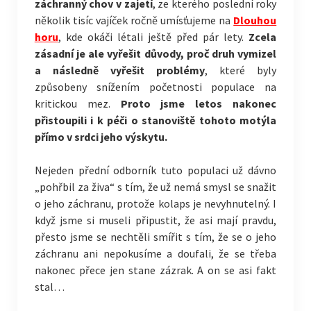
záchranný chov v zajetí
, ze kterého poslední roky
několik tisíc vajíček ročně umísťujeme na
Dlouhou
horu
, kde okáči létali ještě před pár lety.
Zcela
zásadní je ale vyřešit důvody, proč druh vymizel
a následně vyřešit problémy
, které byly
způsobeny snížením početnosti populace na
kritickou mez.
Proto jsme letos nakonec
přistoupili i k péči o stanoviště tohoto motýla
přímo v srdci jeho výskytu.
Nejeden přední odborník tuto populaci už dávno
„pohřbil za živa“ s tím, že už nemá smysl se snažit
o jeho záchranu, protože kolaps je nevyhnutelný. I
když jsme si museli připustit, že asi mají pravdu,
přesto jsme se nechtěli smířit s tím, že se o jeho
záchranu ani nepokusíme a doufali, že se třeba
nakonec přece jen stane zázrak. A on se asi fakt
stal…