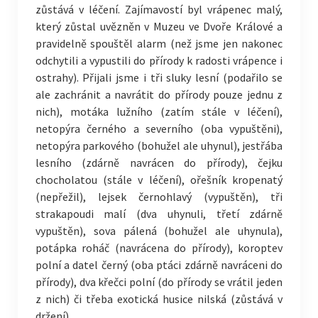
zůstává v léčení. Zajímavostí byl vrápenec malý,
který zůstal uvězněn v Muzeu ve Dvoře Králové a
pravidelně spouštěl alarm (než jsme jen nakonec
odchytili a vypustili do přírody k radosti vrápence i
ostrahy). Přijali jsme i tři sluky lesní (podařilo se
ale zachránit a navrátit do přírody pouze jednu z
nich), motáka lužního (zatím stále v léčení),
netopýra černého a severního (oba vypuštěni),
netopýra parkového (bohužel ale uhynul), jestřába
lesního (zdárně navrácen do přírody), čejku
chocholatou (stále v léčení), ořešník kropenatý
(nepřežil), lejsek černohlavý (vypuštěn), tři
strakapoudi malí (dva uhynuli, třetí zdárně
vypuštěn), sova pálená (bohužel ale uhynula),
potápka roháč (navrácena do přírody), koroptev
polní a datel černý (oba ptáci zdárně navráceni do
přírody), dva křečci polní (do přírody se vrátil jeden
z nich) či třeba exotická husice nilská (zůstává v
držení).