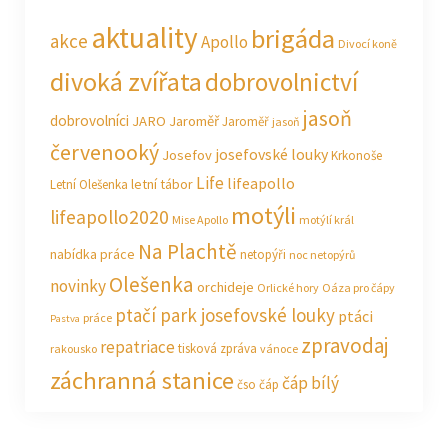
aktuality
brigáda
akce
Apollo
Divocí koně
divoká zvířata
dobrovolnictví
jasoň
dobrovolníci
JARO Jaroměř
Jaroměř
jasoň
červenooký
josefovské louky
Josefov
Krkonoše
Life
lifeapollo
letní tábor
Letní Olešenka
motýli
lifeapollo2020
Mise Apollo
motýlí král
Na Plachtě
nabídka práce
netopýři
noc netopýrů
Olešenka
novinky
orchideje
Orlické hory
Oáza pro čápy
ptačí park josefovské louky
ptáci
práce
Pastva
zpravodaj
repatriace
tisková zpráva
rakousko
vánoce
záchranná stanice
čáp bílý
čso
čáp