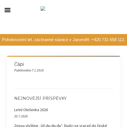
Pohotovostní tel. záchranné stanice v Jaroměři: +420 731 658 112.
Čápi
Publikováno 7.1.2018
NEJNOVĚJŠÍ PŘÍSPĚVKY
Letní Olešenka 2026
20.7.2026
Znovu slyšíme „Už-du-du-du“. Dudci se vracejí do české